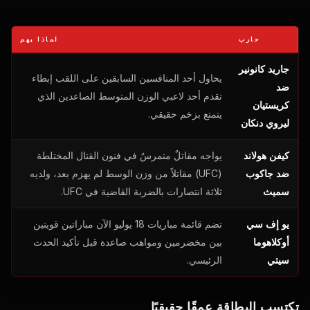
حارب
لماذا يهم
جاريد كانونير
يحاول أحد المنافسين السابقين على اللقب إبطاء
ضد
تقدم أحد لاعبي الوزن المتوسط ​​الصاعدين الذي
كريستيان
يتمتع بزخم حقيقي.
ليروي دنكان
كيفن هولاند
يواجه مقاتلٌ متمرسٌ في فنون القتال المختلطة
ضد جاكوب
(UFC) مقاتلاً من وزن الوسط لم يهزم بعد، ولديه
سميث
ثلاثة انتصارات بالضربة القاضية في UFC.
يو إف سي
تضم قائمة مباريات 18 يوليو الآن مباراتين قويتين
أوكلاهوما
بين مخضرمين ومواهب صاعدة قبل تأكيد الحدث
سيتي
الرئيسي.
تكتسب البطاقة عمقًا حقيقيًا