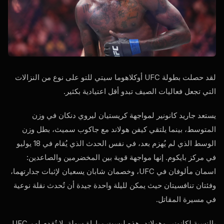
لقد حصلت بطولة UFC أوكلاهوما سيتي للتو على نوع من النزالات
التي تجعل فعاليات الصيف تبدو أقل اعتيادية بكثير.
يستعد جاريد كانونير لمواجهة كريستيان ليروي دنكان في وزن
المتوسط، بينما يلتقي كيفن هولاند مع جاكوب سميث، بطل وزن
الوسط الذي لم يُهزم بعد، في نفس الحدث الذي يُقام في 18 يوليو
في مركز بايكوم. إنها مواجهة قوية بين المخضرمين والصاعدين:
اسمان مألوفان في UFC، وخصمان شابان يسعيان لإثبات جدارتهما،
وفئتان تنافسيتان حيث يمكن لليلة واحدة جيدة أن تُحدث نقلة نوعية
في مسيرة المقاتل.
بالنسبة لكانونير وهولاند، هذه ليست مباراة سهلة. لا تُقدم لهم UFC