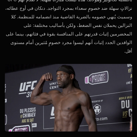
نزالاتٍ سهلة ضد خصومٍ سعداء بمجرد التواجد. دنكان في أوج عطائه،
وسميث يُنهي خصومه بالضربة القاضية منذ انضمامه للمنظمة. كلا
النزالين يحملان نفس الضغط، ولكن بأساليب مختلفة: على
المخضرمين إثبات قدرتهم على المنافسة بقوة في فئاتهم، بينما على
الوافدين الجدد إثبات أنهم ليسوا مجرد خصومٍ مُثيرين أمام مستوى
أقل.