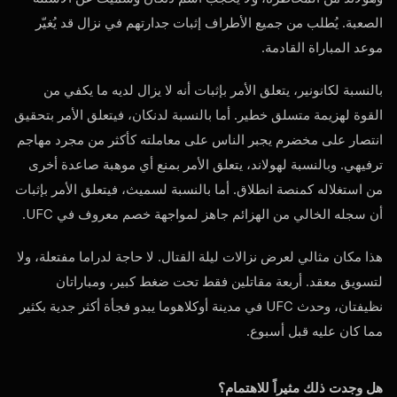
الصعبة. يُطلب من جميع الأطراف إثبات جدارتهم في نزال قد يُغيّر
موعد المباراة القادمة.
بالنسبة لكانونير، يتعلق الأمر بإثبات أنه لا يزال لديه ما يكفي من
القوة لهزيمة متسلق خطير. أما بالنسبة لدنكان، فيتعلق الأمر بتحقيق
انتصار على مخضرم يجبر الناس على معاملته كأكثر من مجرد مهاجم
ترفيهي. وبالنسبة لهولاند، يتعلق الأمر بمنع أي موهبة صاعدة أخرى
من استغلاله كمنصة انطلاق. أما بالنسبة لسميث، فيتعلق الأمر بإثبات
أن سجله الخالي من الهزائم جاهز لمواجهة خصم معروف في UFC.
هذا مكان مثالي لعرض نزالات ليلة القتال. لا حاجة لدراما مفتعلة، ولا
لتسويق معقد. أربعة مقاتلين فقط تحت ضغط كبير، ومباراتان
نظيفتان، وحدث UFC في مدينة أوكلاهوما يبدو فجأة أكثر جدية بكثير
مما كان عليه قبل أسبوع.
هل وجدت ذلك مثيراً للاهتمام؟