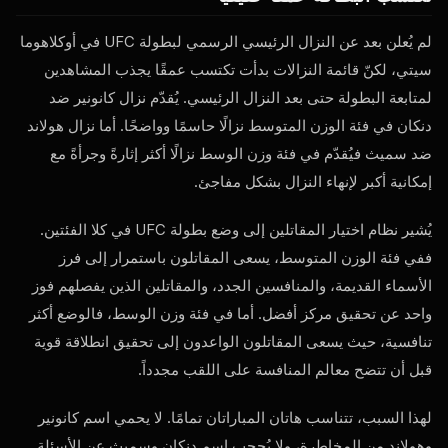
لم يُعلن بعد عن النزال الرئيسي الرسمي لبطولة UFC في أوكلاهوما
سيتي، لكنّ قائمة النزالات بدأت تكتسب عمقًا يجذب المشاهدين
لمتابعة البطولة حتى بعد النزال الرئيسي. يُقدّم نزال كانونير ضد
دنكان في فئة الوزن المتوسط ​​نزالًا حاسمًا وواضحًا. أما نزال هولاند
ضد سميث فيُقدّم في فئة وزن الوسط نزالًا أكثر إثارةً وجرأةً مع
إمكانية أكبر لإنهاء النزال بشكل مفاجئ.
يُشير نظام اختيار المقاتلين إلى وضع بطولة UFC في كلا الفئتين.
ففي فئة الوزن المتوسط، يسعى المقاتلون باستمرار إلى فرز
الأسماء القديمة، والمنافسين الجدد، والمقاتلين الذين يفصلهم فوز
واحد عن تحقيق مركز أفضل. أما في فئة وزن الوسط، فالوضع أكثر
تنافسية، حيث يسعى المقاتلون الواعدون إلى تحقيق انطلاقة قوية
قبل أن تتضح معالم المنافسة على اللقب مجدداً.
لهذا السبب، تتناسب هاتان المباراتان تمامًا. لا يحمي اسم كانونير
وهولاند من المخاطرة، ولا يُحجب اسم دنكان وسميث عن الأسئلة