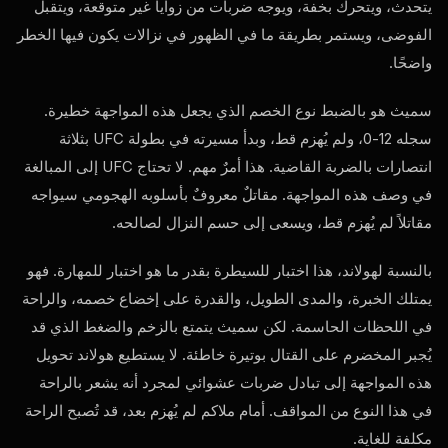
يتحدث، ويتحرك بخفة، ويوجه ضربات من زوايا غير متوقعة، ويتقبل
الفوضى، ويستمر بطريقة ما في الظهور في نزالات يكون فيها الخطر
واضحًا.
سميث هو بالضبط نوع الخصم الذي يجعل هذه المواجهة خطيرة.
سجله 12-0، ولم يُهزم قط، وبدأ مسيرته في بطولة UFC بثلاثة
انتصارات بالضربة القاضية. هذا أمرٌ مهم. لا تحتاج UFC إلى المبالغة
في وصف هذه المواجهة. مقاتلٌ معروفٌ بأسلوبه الهجومي سيواجه
مقاتلاً لم يُهزم قط، ويسعى إلى حسم النزال لصالحه.
بالنسبة لهولاند، هذا اختبار للسيطرة بقدر ما هو اختبار للمهارة. فهو
يمتلك الخبرة، والمدى الطويل، والقدرة على إخضاع خصمه، والراحة
في اللحظات الحاسمة. لكن سميث يتمتع بالزخم والضغط الذي قد
يُجبر المخضرم على القتال بوتيرة خاطئة. لا يستطيع هولاند تحويل
هذه المواجهة إلى تبادل ضربات عشوائي لمجرد أنه يشعر بالراحة
في هذا النوع من المواقف. أمام ملاكم لم يُهزم بعد، قد تُصبح الراحة
مكلفة للغاية.