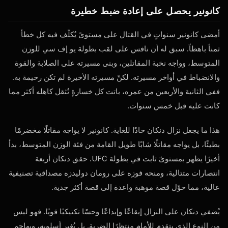
كانونير يحصل على إعادة ضبط خطيرة
أمضى كانونير سنواتٍ في القتال على مستوىً يُكلّف فيه كل خطأ
ثمناً باهظاً. سبق له أن نافس على لقب بطولة يو إف سي للوزن
المتوسط، وواجه نخبة المقاتلين، وبنى مسيرته على الصلابة والقوة
والانضباط في أواخر مسيرته. لكنّ مسيرته الأخيرة لم تكن رحيمة به.
ففي الثانية والأربعين من عمره، باتت كل خسارةٍ تُثقل كاهله أكثر مما
كانت عليه قبل خمس سنوات.
هذا ما يجعل نزال دنكان حادًا للغاية. كانونير لا يواجه مقاتلًا مخضرمًا
بطيئًا، بل يواجه مقاتلًا شابًا طويل القامة من فئة الوزن المتوسط، بدأ
أخيرًا يظهر بمستوىً ثابت في بطولة UFC. حقق دنكان أربعة
انتصارات متتالية، ومنحه فوزه على رومان دوليدزه مصداقية تصنيفية
عالية، مما حوّل قصة موهبة واعدة إلى قصة أكثر جدية.
يُضفي دنكان على النزال إيقاعًا وإبداعًا وحسًا تكتيكيًا قويًا. فهو ليس
من النوع الذي يتقدم للأمام منتظرًا الضربة. بل يُغير أسلوبه، ويهاجم