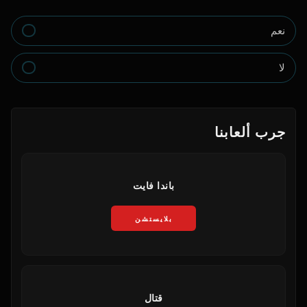
نعم
لا
جرب ألعابنا
باندا فايت
بلايستشن
قتال