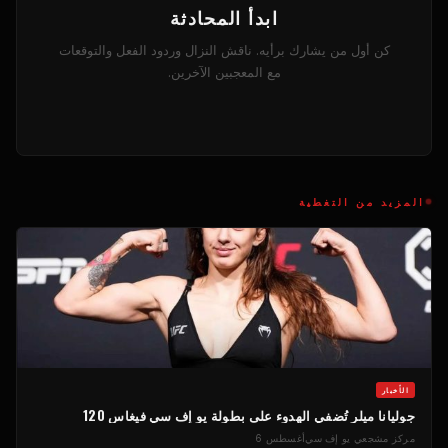
ابدأ المحادثة
كن أول من يشارك برأيه. ناقش النزال وردود الفعل والتوقعات
مع المعجبين الآخرين.
المزيد من التغطية
الأخبار
جوليانا ميلر تُضفي الهدوء على بطولة يو إف سي فيغاس 120
مركز مشجعي يو إف سي
أغسطس 6