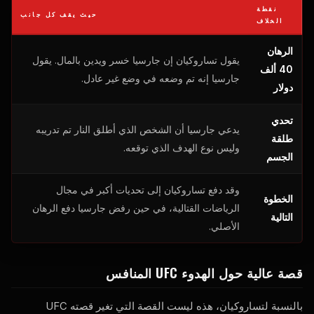
نقطة
حيث يقف كل جانب
الخلاف
الرهان
يقول تساروكيان إن جارسيا خسر ويدين بالمال. يقول
40 ألف
جارسيا إنه تم وضعه في وضع غير عادل.
دولار
تحدي
يدعي جارسيا أن الشخص الذي أطلق النار تم تدريبه
طلقة
وليس نوع الهدف الذي توقعه.
الجسم
وقد دفع تساروكيان إلى تحديات أكبر في مجال
الخطوة
الرياضات القتالية، في حين رفض جارسيا دفع الرهان
التالية
الأصلي.
قصة عالية حول الهدوء
UFC
المنافس
بالنسبة لتساروكيان، هذه ليست القصة التي تغير قصته
UFC