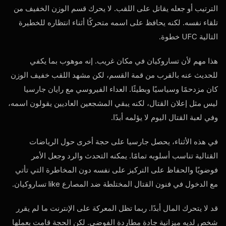
الترتيب أو جعله يقاتل على اللقب. لا يحرك قسم الوزن الخفيف من
تلقاء نفسه. لكنه يحافظ على اسمه متحركًا أثناء انتظاره للخطيرة
التالية
UFC
خطوة.
هذا مهم لأن تساروكيان في مكان غريب. إنه موهوب بما يكفي
للحديث عنه بالقرب من قمة القسم، لكن مشهد اللقب خفيف الوزن
كان مزدحمًا وسياسيًا وبطيئًا. العداء الفيروسي مع رايان جارسيا
ليس مثل إعلان القتال، لكنه يبقي المشجعين العاديين يقولون اسمه،
وفي لعبة القتال اليوم لا يؤلمه أبدًا.
في هذه الأثناء، يحصل جارسيا على حجة أخرى حول الرياضات
القتالية تناسب أسلوبه تمامًا. يمكنه التحدث والرد وجعل الأمر
فوضويًا والحفاظ على التركيز على نفسه دون المخاطرة التي تأتي
مع الدخول في فنون القتال المختلطة ضد المصارع
like
تساروكيان.
قد لا يتحرك المال أبدًا. ربما تظل المعركة على الإنترنت ما لم يقرر
شخص لديه ميزانية جادة مطاردة الفوضى. لكن الحجة قامت بعملها