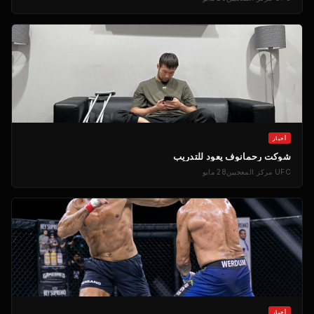
أخبار
شوكت رحمانوف يعود للتدريب
UFC
مركز المعجبين
28 مايو
أخبار