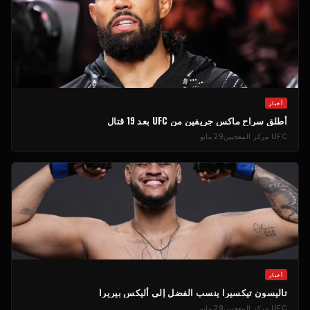
أخبار
أطلق سراح ماكس جريفين من
UFC
بعد 19 قتال
UFC
مركز المعجبين
29 مايو
أخبار
تاليسون تيكسيرا ينسب الفضل إلى أليكس بيريرا
UFC
مركز المعجبين
29 مايو