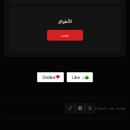
الأطواق
يلعب
Dislike
Like
2
شارك هذه المقالة