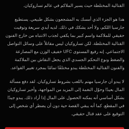
القتالية المختلطة حيث يسير الملاكم في عالم تساروكيان.
هذا هو الجزء الذي أمسك به المشجعون بشكل طبيعي. يستطيع
جارسيا اللكم، ولا أحد يشكك في ذلك. لديه أيدي سريعة وتوقيت
حقيقي للملاكمة واسم كبير بما يكفي لجذب الانتباه من خارج الفنون
القتالية المختلطة. لكن تساروكيان ليس مقاتلاً على وسائل التواصل
الاجتماعي. إنه رفيع المستوى
UFC
خفيف الوزن مع المصارعة
والضغط ونوع التحكم الجسدي الذي يجعل النقاش بين الملاكمة
والفنون القتالية المختلطة يبدو مختلفًا تمامًا بمجرد تغيير القواعد.
لا يبدو أن جارسيا مهتم باللعب بشروط تساروكيان. لقد دفع مسألة
المال بعيدًا وحوّل النغمة إلى المزيد من المواجهة، وأخبر تساروكيان
بشكل أساسي أنه يمكنه الحصول على المال إذا أراد ذلك. يبدو جيدًا
في المقطع. كما أنه يبقي القصة حية دون أن يضطر أي شخص إلى
التوقيع على عقد قتال حقيقي.