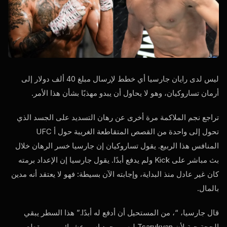
ليس لدى رايان جارسيا أي خطط لإرسال مبلغ 40 ألف دولار إلى
أرمان تساروكيان، وهو لا يحاول أن يبدو مهذبًا بشأن هذا الأمر.
تراجع نجم الملاكمة مرة أخرى عن رهان التسديد على الجسد الذي
تحول إلى واحدة من القصص المتقاطعة الغريبة حول أ
UFC
المنافس هذا الربيع. يقول تساروكيان إن جارسيا خسر الرهان خلال
بث مباشر على Kick ولم يدفع أبدًا. يقول جارسيا إن الإعداد برمته
كان غير عادل منذ البداية، وإجابته الآن بسيطة: فهو لا يعتقد أنه مدين
بالمال.
قال جارسيا، “، من المستحيل أن أدفع له أبدًا.” هذا السطر يبقي
الحجة حية لأن Tsarukyan ليس مجرد اسم عشوائي من مقطع