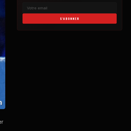
S'ABONNER
er