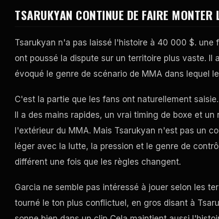
TSARUKYAN CONTINUE DE FAIRE MONTER L
Tsarukyan n'a pas laissé l'histoire à 40 000 $. une 
ont poussé la dispute sur un territoire plus vaste. I
évoqué le genre de scénario de MMA dans lequel le
C'est la partie que les fans ont naturellement saisie
Il a des mains rapides, un vrai timing de boxe et un
l'extérieur du MMA. Mais Tsarukyan n'est pas un c
léger avec la lutte, la pression et le genre de cont
différent une fois que les règles changent.
Garcia ne semble pas intéressé à jouer selon les te
tourné le ton plus conflictuel, en gros disant à Tsaru
sonne bien dans un clip Cela maintient aussi l'histo