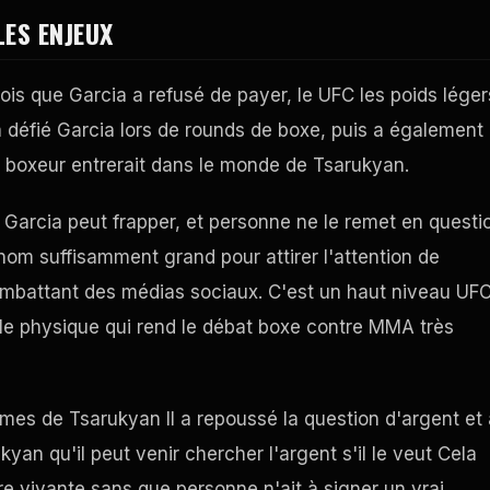
ES ENJEUX
fois que Garcia a refusé de payer, le
UFC
les poids léger
l a défié Garcia lors de rounds de boxe, puis a également
 boxeur entrerait dans le monde de Tsarukyan.
. Garcia peut frapper, et personne ne le remet en questi
 nom suffisamment grand pour attirer l'attention de
ombattant des médias sociaux. C'est un haut niveau
UF
rôle physique qui rend le débat boxe contre MMA très
rmes de Tsarukyan Il a repoussé la question d'argent et 
kyan qu'il peut venir chercher l'argent s'il le veut Cela
ire vivante sans que personne n'ait à signer un vrai