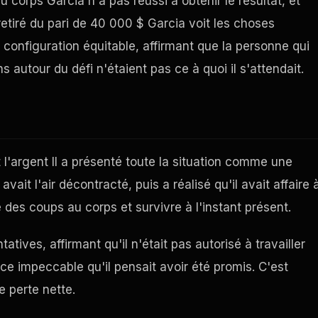
orps Garcia n'a pas réussi à obtenir le résultat, et
retiré du pari de 40 000 $ Garcia voit les choses
 configuration équitable, affirmant que la personne qui
s autour du défi n'étaient pas ce à quoi il s'attendait.
l'argent Il a présenté toute la situation comme une
vait l'air décontracté, puis a réalisé qu'il avait affaire 
des coups au corps et survivre à l'instant présent.
atives, affirmant qu'il n'était pas autorisé à travailler
nce impeccable qu'il pensait avoir été promis. C'est
 perte nette.