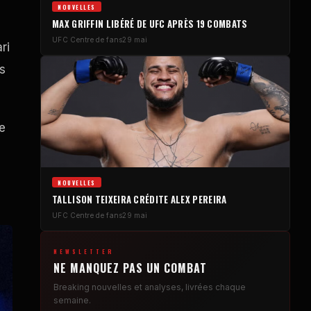
NOUVELLES
MAX GRIFFIN LIBÉRÉ DE
UFC
APRÈS 19 COMBATS
UFC
Centre de fans
29 mai
ri
ès
ce
NOUVELLES
TALLISON TEIXEIRA CRÉDITE ALEX PEREIRA
UFC
Centre de fans
29 mai
NEWSLETTER
NE MANQUEZ PAS UN COMBAT
Breaking
nouvelles et analyses, livrées chaque
semaine.