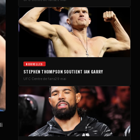
NOUVELLES
STEPHEN THOMPSON SOUTIENT IAN GARRY
UFC
Centre de fans
29 mai
i