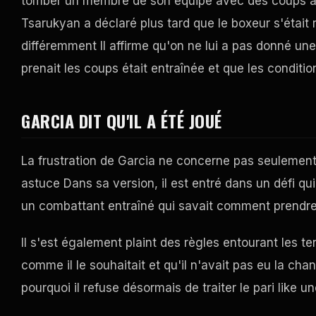
tomber un membre de son équipe avec des coups au c
Tsarukyan a déclaré plus tard que le boxeur s'était 
différemment Il affirme qu'on ne lui a pas donné une
prenait les coups était entraînée et que les condition
GARCIA DIT QU'IL A ÉTÉ JOUÉ
La frustration de Garcia ne concerne pas seulement 
astuce Dans sa version, il est entré dans un défi qui a
un combattant entraîné qui savait comment prendre 
Il s'est également plaint des règles entourant les tent
comme il le souhaitait et qu'il n'avait pas eu la cha
pourquoi il refuse désormais de traiter le pari
like
une