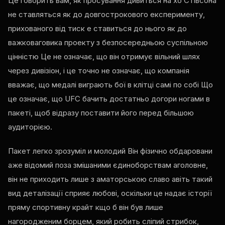
Це говорить вам, як просування дивиться на хо Стівсона
не ставляться як до довгострокового експерименту,
прихованого від тиск е ставиться до нього як до
важковаговика проекту з безпосередньою суспільною
цінністю Це не означає, що він отримує вільний шлях
через дивізіон, і це точно не означає, що компанія
вважає, що медалі виграють бої в клітці самі по собі Що
це означає, що
UFC
бачить достатньо догори ногами в
пакеті, щоб відразу поставити його перед більшою
аудиторією.
Пакет легко зрозуміл и молодий Він фізично обдаровани
аже відомий поза змішаними єдиноборствам аголовне,
він не приходить лише з аматорською славо авіть такий
вид деталізації сприяє любові, оскільки це надає історії
пряму спортивну крайт кщо б він був лише
нагородженим борцем, який робить сліпий стрибок,