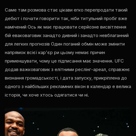
Саме там розмова стає цікави егко перепродати такий
дебют і почати говорити так, ніби титульний пробіг вже
намічений Ось як має працювати серйозне висвітлення
бій еваковаговик занадто дивний і занадто невблаганний
для легких прогнозів Один поганий обмін може змінити
напрямок всієї кар'єр ри цьому немає причин
применшувати, чому це підписання має значення.
UFC
додав важковаговик з елітними реслінг-ареал, справжнє
визнання громадськості, і дата запуску, прикріплена до
одного з найбільших рекламних вікон в календар е велика
історія, чи хоче хтось одягатися чи ні.