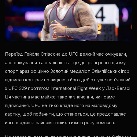
Переїзд Гейбла Стівсона до
UFC
деякий час очікували,
але очікування та реальність - це дві різні речі в цьому
спорт араз офіційно Золотий медаліст Олімпійських ігор
підписав контракт з акцією, і його дебют уже пов’язаний
з
UFC
329 протягом
International Fight Week
у Лас-Вегасі
Ця частина має майже таке ж значення, як і саме
підписання.
UFC
не тихо кладе його на маловідому
картку, щоб побачити, що станеться, це представляє
його в один із найпомітніших тижнів року компанії.