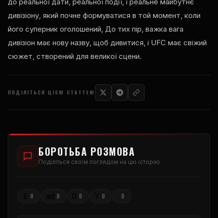
до реальної дати, реальної події, і реальне майбутнє
дивізіону, який почне формуватися в той момент, коли
його суперник оголошений, До тих пір, важка вага
дивізіон має нову назву, щоб дивитися, і
UFC
має свіжий
сюжет, створений для великої сцени.
ПОДІЛІТЬСЯ ЦІЄЮ СТАТТЕЮ
БОРОТЬБА РОЗМОВА
Поділіться своїм поглядом на цю історію
Έ
ad
0
Υ
.
0
0
0
0
0