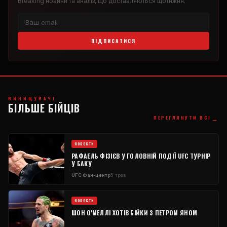
Breaking
новини та аналіз, що доставляються щотижня.
ПІДПИСАТИСЯ
ВИНИЩУВАЧІ
БІЛЬШЕ БІЙЦІВ
→
ПЕРЕГЛЯНУТИ ВСІ
НОВОСТИ
РАФАЕЛЬ ФІЗІЄВ У ГОЛОВНІЙ ПОДІЇ
UFC
ТУРНІР
У БАКУ
UFC
Фан-центр
5 трав
НОВОСТИ
ШОН О'МЕЛЛІ ХОТІВ БІЙКИ З ПЕТРОМ ЯНОМ