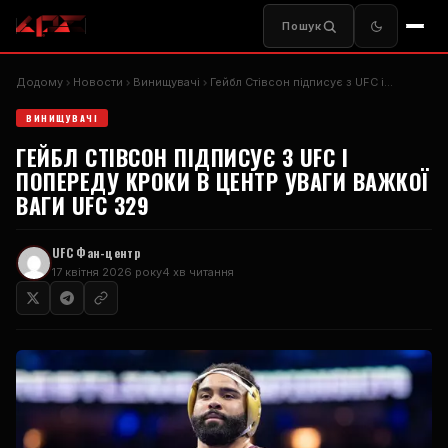
Пошук
Додому
Новости
Винищувачі
Гейбл Стівсон підписує з
UFC
і...
ВИНИЩУВАЧІ
ГЕЙБЛ СТІВСОН ПІДПИСУЄ З
UFC
І
ПОПЕРЕДУ КРОКИ В ЦЕНТР УВАГИ ВАЖКОЇ
ВАГИ
UFC
329
UFC
Фан-центр
17 квітня 2026 року
4 хв читання