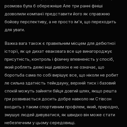
розмова була б обережніше Але три ранні фініші
дозволили компанії представити його як справжню
бойову перспективу, а не просто ім'я, що переходить
для уваги.
Важка вага також є правильним місцем для дебютної
історії, як це дихат еваковага все ще винагороджує
присутність, контроль і фізичну впевненість у спосіб,
який роблять деякі інші дивізіон е не означає, що
боротьба сама по собі вирішує все, що ніколи не робит
ле сильна здатність тейкдауну, верхній тиск і базовий
спокій можуть зайняти бійця довгий шлях, якщо решта
гри розвивається досить добре навколо ни Стівсон
входить з таким спортивним профілем, який, природно,
змушує людей дивуватися, як швидко він може стати
небезпечним у цьому середовищі.