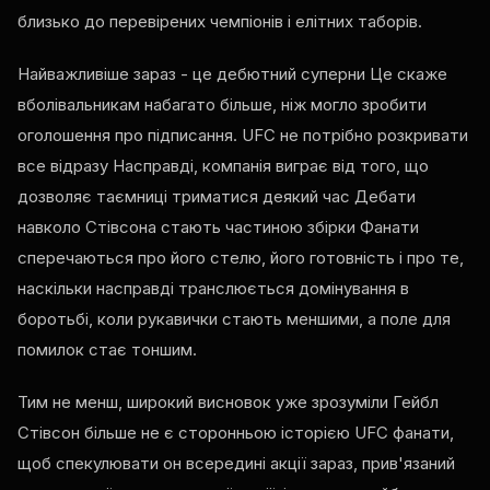
близько до перевірених чемпіонів і елітних таборів.
Найважливіше зараз - це дебютний суперни Це скаже
вболівальникам набагато більше, ніж могло зробити
оголошення про підписання.
UFC
не потрібно розкривати
все відразу Насправді, компанія виграє від того, що
дозволяє таємниці триматися деякий час Дебати
навколо Стівсона стають частиною збірки Фанати
сперечаються про його стелю, його готовність і про те,
наскільки насправді транслюється домінування в
боротьбі, коли рукавички стають меншими, а поле для
помилок стає тоншим.
Тим не менш, широкий висновок уже зрозуміли Гейбл
Стівсон більше не є сторонньою історією
UFC
фанати,
щоб спекулювати он всередині акції зараз, прив'язаний