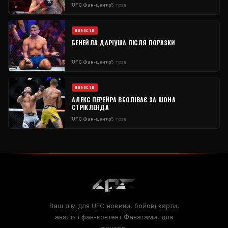
UFC
Фан-центр
5 трав
НОВОСТИ
БЕНЕЙЛА ДАРІУША ПІСЛЯ ПОРАЗКИ
UFC
Фан-центр
5 трав
НОВОСТИ
АЛЕКС ПЕРЕЙРА ВБОЛІВАЄ ЗА ШОНА
СТРІКЛЕНДА
UFC
Фан-центр
5 трав
Ваш дім для
UFC
новини, бойові карти,
аналіз і фан-контент Фанатами, для
фанатів.