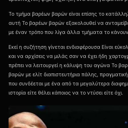
Το τμήμα βαρέων βαρών είναι επίσης το κατάλλη
αυτή Το βαρέων βαρών εξακολουθεί να ανταμείβει
με έναν τρόπο που λίγα άλλα τμήματα το κάνου
Εκεί η συζήτηση γίνεται ενδιαφέρουσα Είναι εύκ
και να αρχίσεις να μιλάς σαν να έχει ήδη χαρτογ
πρέπει να λειτουργεί η κάλυψη του αγώνα Το βαρ
βαρών με ελίτ διαπιστευτήρια πάλης, πραγματική
που συνδέεται με ένα από τα μεγαλύτερα διαφημ
ιστορία είτε θέλει κάποιος να το ντύσει είτε όχι.