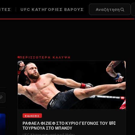
ΗΤΈΣ
UFC
ΚΑΤΗΓΟΡΊΕΣ ΒΆΡΟΥΣ
Αναζήτηση
ΠΕΡΙΣΣΌΤΕΡΗ ΚΆΛΥΨΗ
ΕΙΔΉΣΕΙΣ
ΡΑΦΑΈΛ ΦΊΖΙΕΦ ΣΤΟ ΚΎΡΙΟ ΓΕΓΟΝΌΣ ΤΟΥ
UFC
ΤΟΥΡΝΟΥΆ ΣΤΟ ΜΠΑΚΟΎ
UFC
Κέντρο ανεμιστήρων
5 Μαΐου