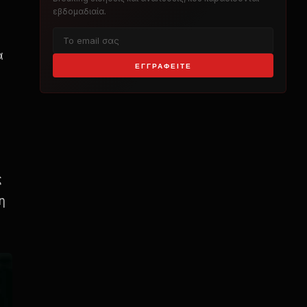
εβδομαδιαία.
α
ΕΓΓΡΑΦΕΊΤΕ
ς
η