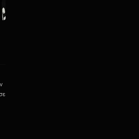
υν
σε