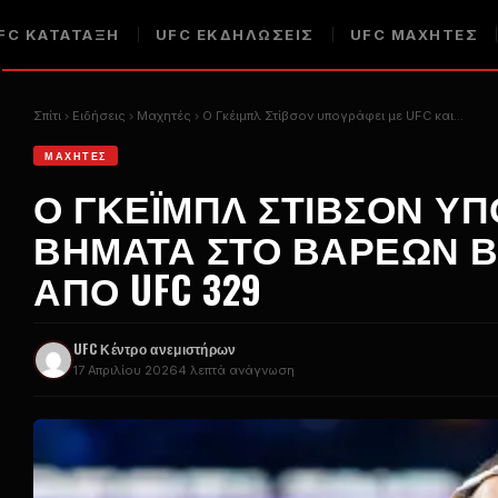
FC
ΚΑΤΆΤΑΞΗ
UFC
ΕΚΔΗΛΏΣΕΙΣ
UFC
ΜΑΧΗΤΈΣ
Σπίτι
Ειδήσεις
Μαχητές
Ο Γκέιμπλ Στίβσον υπογράφει με
UFC
και...
ΜΑΧΗΤΈΣ
Ο ΓΚΈΙΜΠΛ ΣΤΊΒΣΟΝ Υ
ΒΉΜΑΤΑ ΣΤΟ ΒΑΡΈΩΝ Β
ΑΠΌ
UFC
329
UFC
Κέντρο ανεμιστήρων
17 Απριλίου 2026
4 λεπτά ανάγνωση