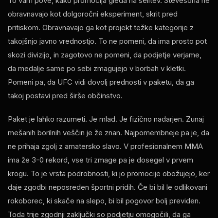
To vam pove, kako promocija gleda na selitev. Stevesona ne
obravnavajo kot dolgoročni eksperiment, skrit pred
pritiskom. Obravnavajo ga kot projekt težke kategorije z
takojšnjo javno vrednostjo. To ne pomeni, da ima prosto pot
skozi divizijo, in zagotovo ne pomeni, da podjetje verjame,
da medalje same po sebi zmagujejo v borbah v kletki.
Pomeni pa, da UFC vidi dovolj prednosti v paketu, da ga
takoj postavi pred širše občinstvo.
Paket je lahko razumeti. Je mlad. Je fizično nadarjen. Zunaj
mešanih borilnih veščin je že znan. Najpomembneje pa je, da
ne prihaja zgolj z amatersko slavo. V profesionalnem MMA
ima že 3-0 rekord, vse tri zmage pa je dosegel v prvem
krogu. To je vrsta podrobnosti, ki jo promocije obožujejo, ker
daje zgodbi neposreden športni pridih. Če bi bil le odlikovani
rokoborec, ki skače na slepo, bi bil pogovor bolj previden.
Toda trije zgodnji zaključki so podjetju omogočili, da ga