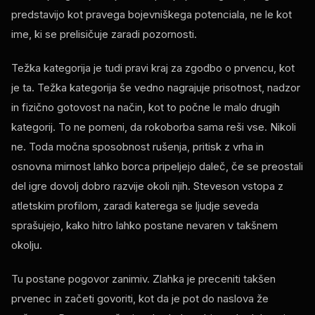
predstavijo kot pravega bojevniškega potenciala, ne le kot
ime, ki se prelisičuje zaradi pozornosti.
Težka kategorija je tudi pravi kraj za zgodbo o prvencu, kot
je ta. Težka kategorija še vedno nagrajuje prisotnost, nadzor
in fizično gotovost na način, kot to počne le malo drugih
kategorij. To ne pomeni, da rokoborba sama reši vse. Nikoli
ne. Toda močna sposobnost rušenja, pritisk z vrha in
osnovna mirnost lahko borca ​​​​pripeljejo daleč, če se preostali
del igre dovolj dobro razvije okoli njih. Steveson vstopa z
atletskim profilom, zaradi katerega se ljudje seveda
sprašujejo, kako hitro lahko postane nevaren v takšnem
okolju.
Tu postane pogovor zanimiv. Zlahka je preceniti takšen
prvenec in začeti govoriti, kot da je pot do naslova že