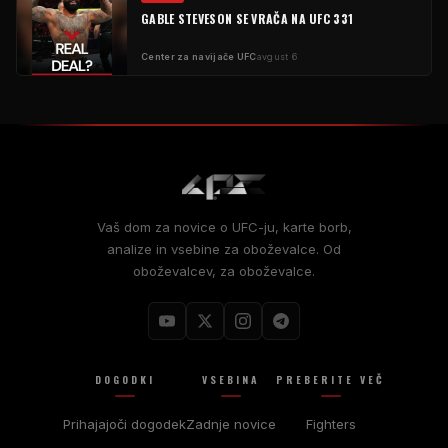
GABLE STEVESON SE VRAČA NA UFC 331
Center za navijače UFC
avgust 6
Vaš dom za novice o UFC-ju, karte borb,
analize in vsebine za oboževalce. Od
oboževalcev, za oboževalce.
DOGODKI
VSEBINA
PREBERITE VEČ
Prihajajoči dogodek
Zadnje novice
Fighters