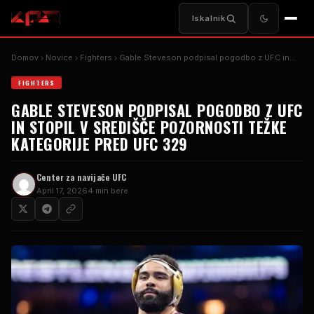
Iskalnik
Domov
Novice
Fighters
Gable Steveson podpisal pogodbo z UFC in…
FIGHTERS
GABLE STEVESON PODPISAL POGODBO Z UFC
IN STOPIL V SREDIŠČE POZORNOSTI TEŽKE
KATEGORIJE PRED UFC 329
Center za navijače UFC
April 17, 2026
4 min bere