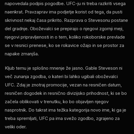
napovedala podpis pogodbe. UFC-ju ni treba razkriti vsega
naenkrat. Pravzaprav ima podjetje korist od tega, da pusti
skrivnost nekaj časa prikrito. Razprava o Stevesonu postane
del gradnje. Oboževalci se prepirajo o njegovi zgornji meji,
njegovi pripravljenosti in o tem, koliko rokoborske prevlade
se v resnici prenese, ko se rokavice ožajo in se prostor za
napake zmanjša.
Kljub temu je splošno mnenje že jasno. Gable Steveson ni
več zunanja zgodba, o kateri bi lahko ugibali oboževalci
UFC. Zdaj je znotraj promocije, vezan na resničen datum,
resničen dogodek in resnično divizijsko prihodnost, ki se bo
začela oblikovati v trenutku, ko bo objavljen njegov
nasprotnik. Do takrat ima težka kategorija novo ime, ki ga je
treba spremljati, UFC pa ima svežo zgodbo, zgrajeno za
veliki oder.