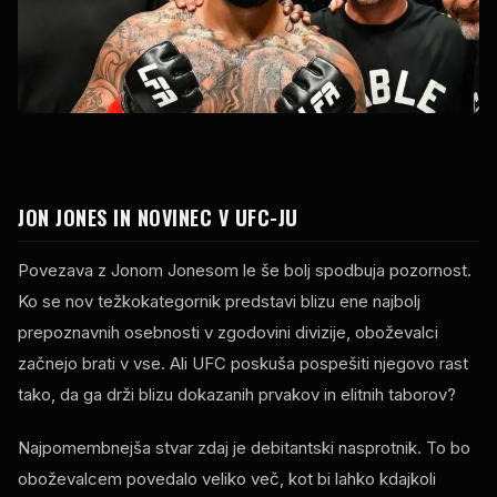
JON JONES IN NOVINEC V UFC-JU
Povezava z Jonom Jonesom le še bolj spodbuja pozornost.
Ko se nov težkokategornik predstavi blizu ene najbolj
prepoznavnih osebnosti v zgodovini divizije, oboževalci
začnejo brati v vse. Ali UFC poskuša pospešiti njegovo rast
tako, da ga drži blizu dokazanih prvakov in elitnih taborov?
Najpomembnejša stvar zdaj je debitantski nasprotnik. To bo
oboževalcem povedalo veliko več, kot bi lahko kdajkoli