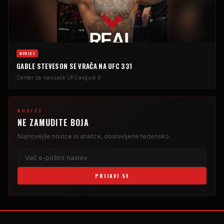
NOVICE
GABLE STEVESON SE VRAČA NA UFC 331
Center za navijače UFC
avgust 6
NOVICE
NE ZAMUDITE BOJA
Najnovejše novice in analize, dostavljene tedensko.
PRIJAVI SE