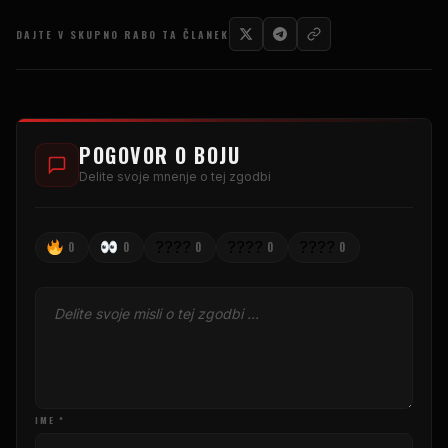
DAJTE V SKUPNO RABO TA ČLANEK
POGOVOR O BOJU
Delite svoje mnenje o tej zgodbi
????
????
????
0
0
0
0
0
IME *