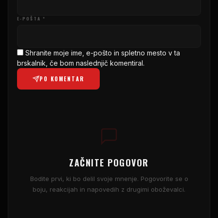
E-POŠTA *
Shranite moje ime, e-pošto in spletno mesto v ta
brskalnik, če bom naslednjič komentiral.
PO KOMENTAR
ZAČNITE POGOVOR
Bodite prvi, ki bo delil svoje mnenje. Pogovorite se o
boju, reakcijah in napovedih z drugimi oboževalci.