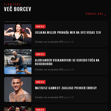
FIGHTERS
VEČ BORCEV
→
POGLEJ VSE
NOVICE
JULIANA MILLER PRINAŠA MIR NA UFC VEGAS 120
Center za navijače UFC
avgust 6
NOVICE
ALEKSANDER VOLKANOVSKI SE OSREDOTOČA NA
ROKOBORBO
Center za navijače UFC
avgust 6
NOVICE
MATEUSZ GAMROT ZASLUGE POIRIER ENERGY
Center za navijače UFC
avgust 6
NOVICE