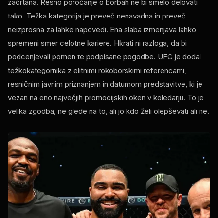
začrtana. Resno poročanje o borbah ne bi smelo delovati
tako. Težka kategorija je preveč nenavadna in preveč
neizprosna za lahke napovedi. Ena slaba izmenjava lahko
spremeni smer celotne kariere. Hkrati ni razloga, da bi
podcenjevali pomen te podpisane pogodbe. UFC je dodal
težkokategornika z elitnimi rokoborskimi referencami,
resničnim javnim priznanjem in datumom predstavitve, ki je
vezan na eno največjih promocijskih oken v koledarju. To je
velika zgodba, ne glede na to, ali jo kdo želi olepševati ali ne.