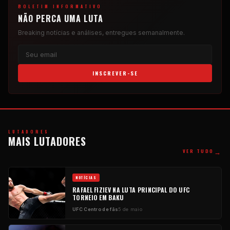
BOLETIM INFORMATIVO
NÃO PERCA UMA LUTA
Breaking
notícias e análises, entregues semanalmente.
INSCREVER-SE
LUTADORES
MAIS LUTADORES
→
VER TUDO
NOTÍCIAS
RAFAEL FIZIEV NA LUTA PRINCIPAL DO
UFC
TORNEIO EM BAKU
UFC
Centro de fãs
5 de maio