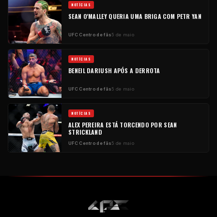
NOTÍCIAS
SEAN O'MALLEY QUERIA UMA BRIGA COM PETR YAN
UFC
Centro de fãs
5 de maio
NOTÍCIAS
BENEIL DARIUSH APÓS A DERROTA
UFC
Centro de fãs
5 de maio
NOTÍCIAS
ALEX PEREIRA ESTÁ TORCENDO POR SEAN
STRICKLAND
UFC
Centro de fãs
5 de maio