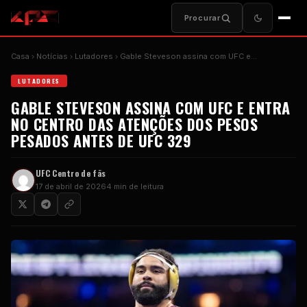
Procurar
Casa
Notícias
Lutadores
Gable Steveson assina com
UFC
e...
LUTADORES
GABLE STEVESON ASSINA COM
UFC
E ENTRA
NO CENTRO DAS ATENÇÕES DOS PESOS
PESADOS ANTES DE
UFC
329
UFC
Centro de fãs
17 de abril de 2026
4 min de leitura