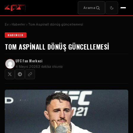
Arama
Ev
Haberler
Tom Aspinall dönüş güncellemesi
HABERLER
TOM ASPINALL DÖNÜŞ GÜNCELLEMESI
UFC
Fan Merkezi
4 Mayıs 2026
3 dakika okuma