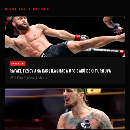
DAHA FAZLA KAPSAM
HABERLER
RAFAEL FIZIEV ANA KARŞILAŞMADA
UFC
BAKÜ'DEKI TURNUVA
UFC
Fan Merkezi
5 Mayıs