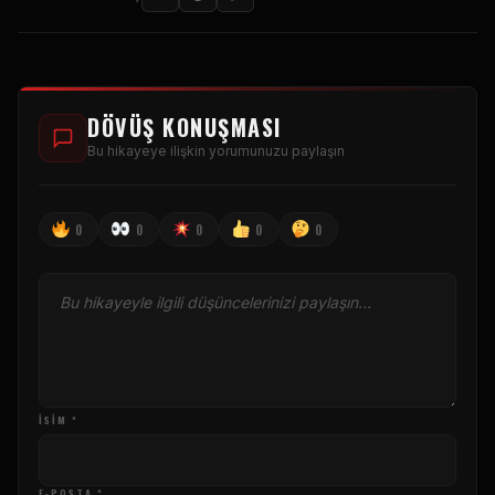
DÖVÜŞ KONUŞMASI
Bu hikayeye ilişkin yorumunuzu paylaşın
0
0
0
0
0
İSIM *
E-POSTA *