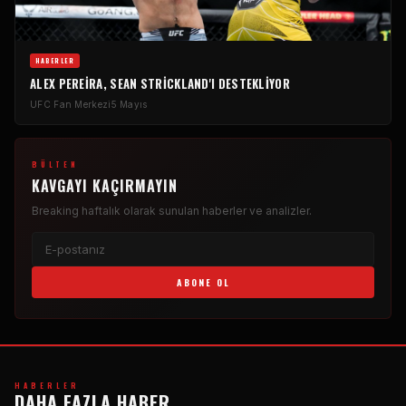
HABERLER
ALEX PEREIRA, SEAN STRICKLAND'I DESTEKLIYOR
UFC
Fan Merkezi
5 Mayıs
BÜLTEN
KAVGAYI KAÇIRMAYIN
Breaking
haftalık olarak sunulan haberler ve analizler.
ABONE OL
HABERLER
DAHA FAZLA HABER