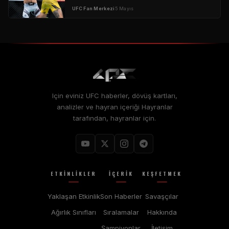
UFC
Fan Merkezi
5 Mayıs
Için eviniz
UFC
haberler, dövüş kartları,
analizler ve hayran içeriği Hayranlar
tarafından, hayranlar için.
ETKINLIKLER
İÇERIK
KEŞFETMEK
Yaklaşan Etkinlik
Son Haberler
Savaşçılar
Ağırlık Sınıfları
Sıralamalar
Hakkında
Şampiyonlar
İletişim