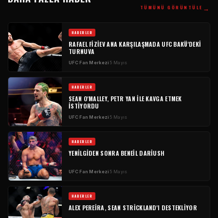
→
TÜMÜNÜ GÖRÜNTÜLE
HABERLER
RAFAEL FIZIEV ANA KARŞILAŞMADA
UFC
BAKÜ'DEKI
TURNUVA
UFC
Fan Merkezi
5 Mayıs
HABERLER
SEAN O'MALLEY, PETR YAN ILE KAVGA ETMEK
ISTIYORDU
UFC
Fan Merkezi
5 Mayıs
HABERLER
YENILGIDEN SONRA BENEIL DARIUSH
UFC
Fan Merkezi
5 Mayıs
HABERLER
ALEX PEREIRA, SEAN STRICKLAND'I DESTEKLIYOR