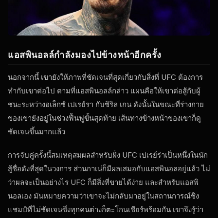
แอสพินอลล์กำลังมองไปข้างหน้าอีกครั้ง
นอกจากนี้ เขายังให้ภาพที่ชัดเจนที่สุดเกี่ยวกับสิ่งที่ UFC ต้องการ
ทำกับเขาต่อไป ตามที่แอสพินอลล์กล่าว แผนคือให้เขาต่อสู้กับผู้
ชนะระหว่างอเล็กซ์ เปเรย์รา กับซิริล เกน ดังนั้นในขณะที่ร่างกาย
ของเขายังอยู่ในช่วงฟื้นฟูขั้นสุดท้าย เส้นทางข้างหน้าของเขาก็ดู
ชัดเจนขึ้นมากแล้ว
การจับคู่ครั้งนี้สมเหตุสมผลสำหรับฝั่ง UFC เปเรย์ร่าเป็นหนึ่งในนัก
สู้ชื่อดังที่สุดในวงการ ส่วนกาเน่ก็มีผลเสมอกับแอสพินอลอยู่แล้ว ไม่
ว่าผลจะเป็นอย่างไร UFC ก็มีสิ่งที่ขายได้ง่าย และสำหรับแอสพิ
นอลเอง มันหมายความว่าเขาจะไม่กลับมาอยู่ในสถานการณ์ชิง
แชมป์ที่ไม่ชัดเจนซึ่งทุกคนต่างก็ตะโกนเชียร์พร้อมกัน เขาจึงรู้ว่า