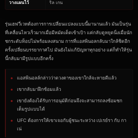
วางแผนไว้
ริล เกน
รุ่นเฮฟวี่เวทต้องการการเปลี่ยนแปลงแบบนี้มานานแล้ว มันเป็นรุ่น
ที่เคลื่อนไหวเร็วมากเมื่อมีหมัดเด็ดเข้าเป้า แต่กลับดูหยุดนิ่งเมื่อนัก
ชกระดับท็อปไม่พร้อมลงสนาม การที่แอสพินอลกลับมาใกล้ชิดอีก
ครั้งเปลี่ยนบรรยากาศไป มันยังไม่แก้ปัญหาทุกอย่าง แต่ก็ทำให้รุ่น
นี้กลับมามีรูปแบบอีกครั้ง
แอสพินอลล์กล่าวว่าดวงตาของเขาใกล้จะหายดีแล้ว
เขากลับมาฝึกซ้อมแล้ว
เขายังต้องได้รับการอนุมัติก่อนจึงจะสามารถลงซ้อมชก
เต็มรูปแบบได้
UFC ต้องการให้เขาเจอกับผู้ชนะระหว่าง เปเรย์รา กับ กา
เน่