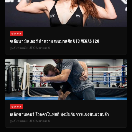
ข่าวสาร
จูเลียนา มิลเลอร์ นำความสงบมาสู่ศึก UFC VEGAS 120
ศูนย์แฟนคลับ UFC
สิงหาคม 6
ข่าวสาร
อเล็กซานเดอร์ โวลคาโนฟสกี มุ่งมั่นกับการแข่งขันมวยปล้ำ
ศูนย์แฟนคลับ UFC
สิงหาคม 6