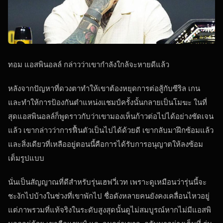
ทอม แอสพินอลล์ กล่าวว่าเขากำลังใกล้จะหายดีแล้ว
หลังจากปัญหาที่ดวงตาทำให้เขาต้องหยุดการต่อสู้กับซีริล เกน
และทำให้การป้องกันตำแหน่งแชมป์ครั้งนั้นกลายเป็นโมฆะ ในที่
สุดแอสพินอลล์ก็พูดราวกับว่าเขามองเห็นก้าวต่อไปได้อย่างชัดเจน
แล้ว เขากล่าวว่าการฟื้นตัวเป็นไปได้ด้วยดี เขากลับมาฝึกซ้อมแล้ว
และสิ่งเดียวที่เหลืออยู่ตอนนี้คือการได้รับการอนุญาตให้ลงซ้อม
เต็มรูปแบบ
นั่นเป็นสัญญาณที่ดีสำหรับรุ่นเฮฟวี่เวท เพราะดูเหมือนว่ารุ่นนี้จะ
ชะงักไปบ้างในช่วงที่เขาพักไป ชื่อดังหลายคนยังคงเคลื่อนไหวอยู่
แต่ภาพรวมที่แท้จริงในระดับสูงสุดนั้นดูไม่สมบูรณ์หากไม่มีแอสพิ