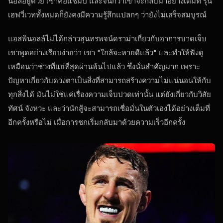
นอลอยู่ด้วย เขาคือแชมป์ และจนกว่าเขาจะกลับมาอย่างเต็มที่ รุ่น
เฮฟวี่เวททั้งหมดก็ยังคงมีความรู้สึกแปลกๆ ว่ายังไม่เสร็จสมบูรณ์
แอสพินอลล์ไม่ได้กล่าวสุนทรพจน์ดราม่าเกี่ยวกับอาการบาดเจ็บ
เขาพูดอย่างเรียบง่ายว่า เขา "ใกล้จะหายดีแล้ว" และทำให้ฟังดู
เหมือนว่าช่วงที่แย่ที่สุดผ่านพ้นไปแล้ว ซึ่งนั่นสำคัญมาก เพราะ
ปัญหาเกี่ยวกับดวงตาเป็นสิ่งที่สามารถสร้างความไม่แน่นอนให้กับ
ทุกสิ่งได้ มันไม่ใช่แค่เรื่องความเจ็บปวดเท่านั้น แต่ยังเกี่ยวกับวิสัย
ทัศน์ จังหวะ และว่านักสู้จะสามารถเชื่อมั่นในตัวเองได้อย่างเต็มที่
อีกครั้งหรือไม่ เมื่อการชกเริ่มกลับมาด้วยความเร็วอีกครั้ง