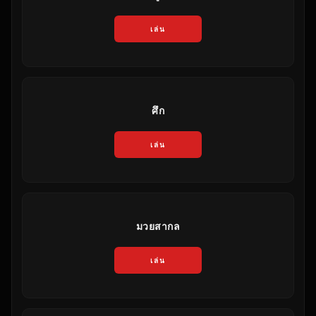
เล่น
ศึก
เล่น
มวยสากล
เล่น