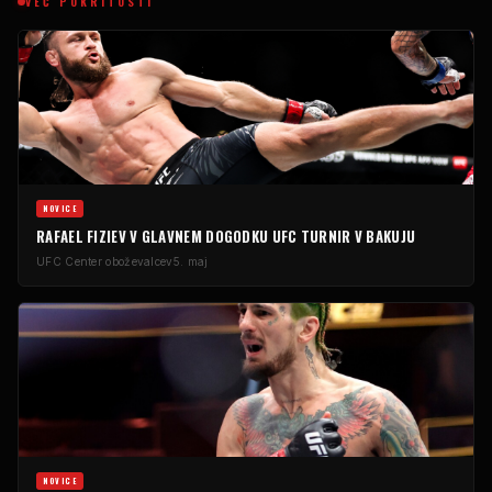
VEČ POKRITOSTI
NOVICE
RAFAEL FIZIEV V GLAVNEM DOGODKU
UFC
TURNIR V BAKUJU
UFC
Center oboževalcev
5. maj
NOVICE