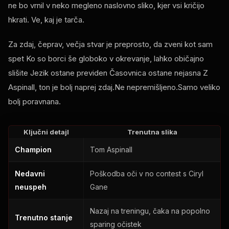
ne bo vrnil v neko megleno naslovno sliko, kjer vsi kričijo
hkrati. Ve, kaj je tarča.
Za zdaj, čeprav, večja stvar je preprosto, da zveni kot sam
spet Ko so borci še globoko v okrevanje, lahko običajno
slišite Jezik ostane previden Časovnica ostane nejasna Z
Aspinall, ton je bolj naprej zdaj.Ne nepremišljeno.Samo veliko
bolj poravnana.
Ključni detajl
Trenutna slika
Champion
Tom Aspinall
Nedavni
Poškodba oči v
no contest
s Ciryl
neuspeh
Gane
Nazaj na treningu, čaka na popolno
Trenutno stanje
sparing očistek