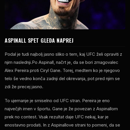
ASPINALL SPET GLEDA NAPREJ
Podal je tudi najbolj jasno sliko o tem, kaj
UFC
želi opraviti z
njim naslednji.Po Aspinall, načrt je, da se bori zmagovalec
Alex Pereira proti Ciryl Gane. Torej, medtem ko je njegovo
telo še vedno konča zadnji del okrevanja, pot pred njim se
zdi že precej jasno.
To ujemanje je smiselno od
UFC
stran. Pereira je eno
največjih imen v športu. Gane je že povezan z Aspinallom
prek
no contest
. Vsak rezultat daje
UFC
nekaj, kar je
enostavno prodati. In z Aspinallove strani to pomeni, da se