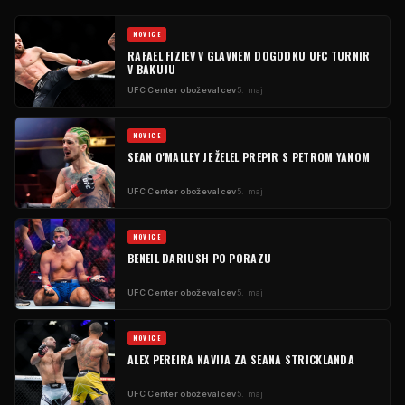
NOVICE
RAFAEL FIZIEV V GLAVNEM DOGODKU
UFC
TURNIR
V BAKUJU
UFC
Center oboževalcev
5. maj
NOVICE
SEAN O'MALLEY JE ŽELEL PREPIR S PETROM YANOM
UFC
Center oboževalcev
5. maj
NOVICE
BENEIL DARIUSH PO PORAZU
UFC
Center oboževalcev
5. maj
NOVICE
ALEX PEREIRA NAVIJA ZA SEANA STRICKLANDA
UFC
Center oboževalcev
5. maj