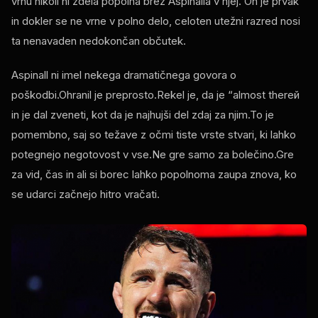
vrhu nikoli ni zdela popolna brez Aspinalla v njej. On je prvak
in dokler se ne vrne v polno delo, celoten utežni razred nosi
ta nenavaden nedokončan občutek.
Aspinall ni imel nekega dramatičnega govora o
poškodbi.Ohranil je preprosto.Rekel je, da je “almost thereй
in je dal zveneti, kot da je najhujši del zdaj za njim.To je
pomembno, saj so težave z očmi tiste vrste stvari, ki lahko
potegnejo negotovost v vse.Ne gre samo za bolečino.Gre
za vid, čas in ali si borec lahko popolnoma zaupa znova, ko
se udarci začnejo hitro vračati.