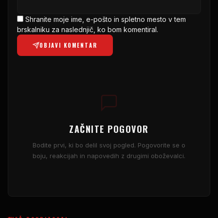
Shranite moje ime, e-pošto in spletno mesto v tem
brskalniku za naslednjič, ko bom komentiral.
OBJAVI KOMENTAR
ZAČNITE POGOVOR
Bodite prvi, ki bo delil svoj pogled. Pogovorite se o
boju, reakcijah in napovedih z drugimi oboževalci.