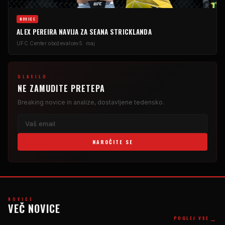
NOVICE
ALEX PEREIRA NAVIJA ZA SEANA STRICKLANDA
UFC
Center oboževalcev
5. maj
GLASILO
NE ZAMUDITE PRETEPA
Breaking
novice in analize, dostavljene tedensko.
NAROČITE SE
NOVICE
VEČ NOVICE
→
POGLEJ VSE