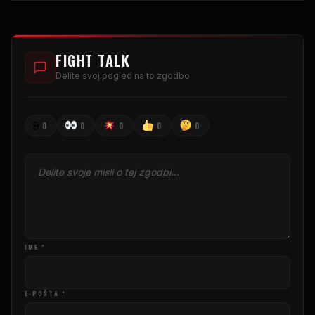
FIGHT TALK
Delite svoj pogled na to zgodbo
9
0
0
0
0
0
IME *
E-POŠTA *