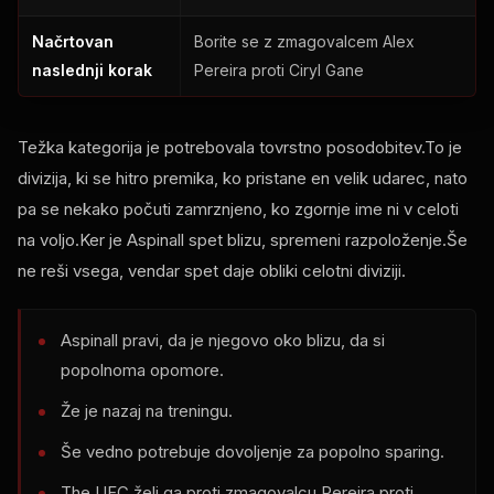
Načrtovan
Borite se z zmagovalcem Alex
naslednji korak
Pereira proti Ciryl Gane
Težka kategorija je potrebovala tovrstno posodobitev.To je
divizija, ki se hitro premika, ko pristane en velik udarec, nato
pa se nekako počuti zamrznjeno, ko zgornje ime ni v celoti
na voljo.Ker je Aspinall spet blizu, spremeni razpoloženje.Še
ne reši vsega, vendar spet daje obliki celotni diviziji.
Aspinall pravi, da je njegovo oko blizu, da si
popolnoma opomore.
Že je nazaj na treningu.
Še vedno potrebuje dovoljenje za popolno sparing.
The
UFC
želi ga proti zmagovalcu Pereira proti