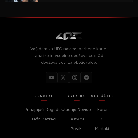
Vaš dom za
UFC
novice, borbene karte,
analize in vsebine oboževalcev. Od
oboževalcev, za oboževalce.
DOGODKI
VSEBINA
RAZIŠČITE
Prihajajoči Dogodek
Zadnje Novice
Borci
Težni razredi
Lestvice
O
Prvaki
Kontakt