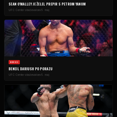
SEAN O'MALLEY JE ŽELEL PREPIR S PETROM YANOM
UFC
Center oboževalcev
5. maj
NOVICE
BENEIL DARIUSH PO PORAZU
UFC
Center oboževalcev
5. maj