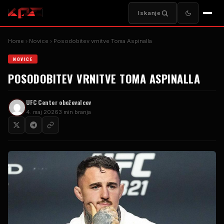
Iskanje
Home
Novice
Posodobitev vrnitve Toma Aspinalla
NOVICE
POSODOBITEV VRNITVE TOMA ASPINALLA
UFC
Center oboževalcev
4. maj 2026
3 min branja