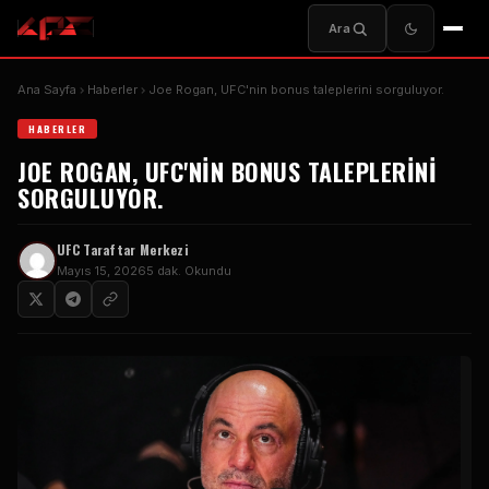
Ara
Ana Sayfa
Haberler
Joe Rogan, UFC'nin bonus taleplerini sorguluyor.
HABERLER
JOE ROGAN, UFC'NIN BONUS TALEPLERINI
SORGULUYOR.
UFC Taraftar Merkezi
Mayıs 15, 2026
5 dak. Okundu