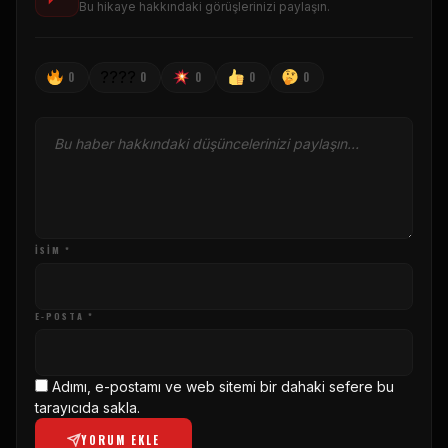
Bu hikaye hakkındaki görüşlerinizi paylaşın.
????
0
0
0
0
0
ISIM *
E-POSTA *
Adımı, e-postamı ve web sitemi bir dahaki sefere bu
tarayıcıda sakla.
YORUM EKLE