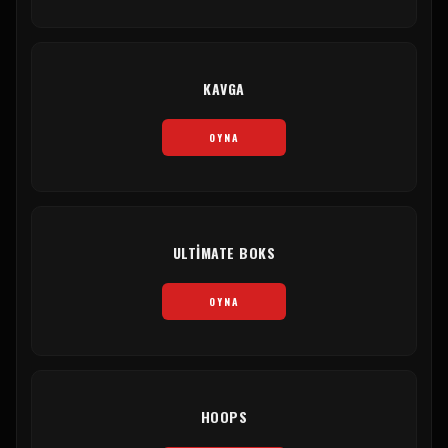
KAVGA
OYNA
ULTIMATE BOKS
OYNA
HOOPS