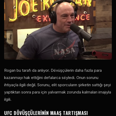
Rogan bu tarafı da anlıyor. Dövüşçülerin daha fazla para
kazanmayı hak ettiğini defalarca söyledi. Onun sorunu
ihtiyaçla ilgili değil. Sorunu, elit sporcuların şirketin sattığı şeyi
yaptıktan sonra para için yalvarmak zorunda kalmaları imajıyla
ilgili.
UFC DÖVÜŞÇÜLERININ MAAŞ TARTIŞMASI