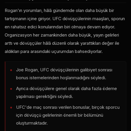
Rogan'ın yorumları, hâlâ gündemde olan daha büyük bir
tartışmanın içine giriyor. UFC dövüşçülerinin maaşları, sporun
en rahatsız edici konularından biri olmaya devam ediyor.
Organizasyon her zamankinden daha büyük, yayın gelirleri
arttı ve dövüşçüler hâlâ düzenli olarak yarattıkları değer ile
aldıkları para arasındaki uçurumdan bahsediyorlar.
Joe Rogan, UFC dövüşçülerinin galibiyet sonrası
bonus istemelerinden hoşlanmadığını söyledi.
Ayrıca dövüşçülere genel olarak daha fazla ödeme
yapılması gerektiğini söyledi.
UFC'de maç sonrası verilen bonuslar, birçok sporcu
için dövüşçü gelirlerinin önemli bir bölümünü
oluşturmaktadır.