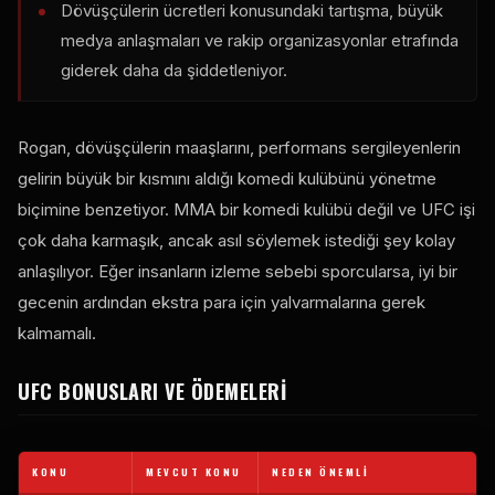
Dövüşçülerin ücretleri konusundaki tartışma, büyük
medya anlaşmaları ve rakip organizasyonlar etrafında
giderek daha da şiddetleniyor.
Rogan, dövüşçülerin maaşlarını, performans sergileyenlerin
gelirin büyük bir kısmını aldığı komedi kulübünü yönetme
biçimine benzetiyor. MMA bir komedi kulübü değil ve UFC işi
çok daha karmaşık, ancak asıl söylemek istediği şey kolay
anlaşılıyor. Eğer insanların izleme sebebi sporcularsa, iyi bir
gecenin ardından ekstra para için yalvarmalarına gerek
kalmamalı.
UFC BONUSLARI VE ÖDEMELERI
KONU
MEVCUT KONU
NEDEN ÖNEMLI