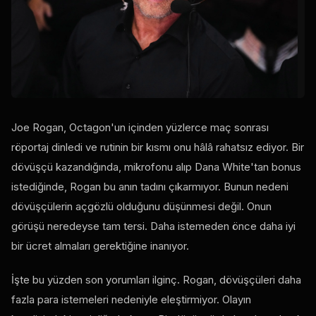
Joe Rogan, Octagon'un içinden yüzlerce maç sonrası
röportaj dinledi ve rutinin bir kısmı onu hâlâ rahatsız ediyor. Bir
dövüşçü kazandığında, mikrofonu alıp Dana White'tan bonus
istediğinde, Rogan bu anın tadını çıkarmıyor. Bunun nedeni
dövüşçülerin açgözlü olduğunu düşünmesi değil. Onun
görüşü neredeyse tam tersi. Daha istemeden önce daha iyi
bir ücret almaları gerektiğine inanıyor.
İşte bu yüzden son yorumları ilginç. Rogan, dövüşçüleri daha
fazla para istemeleri nedeniyle eleştirmiyor. Olayın