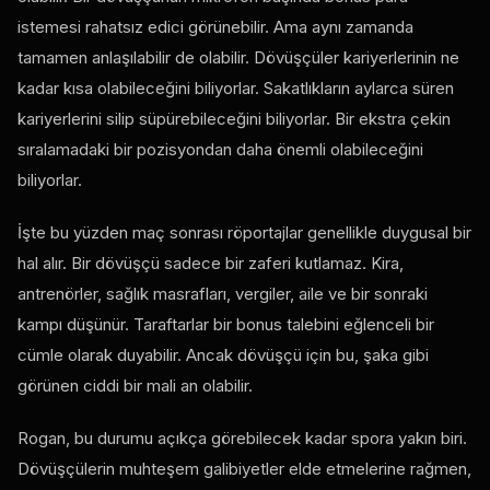
istemesi rahatsız edici görünebilir. Ama aynı zamanda
tamamen anlaşılabilir de olabilir. Dövüşçüler kariyerlerinin ne
kadar kısa olabileceğini biliyorlar. Sakatlıkların aylarca süren
kariyerlerini silip süpürebileceğini biliyorlar. Bir ekstra çekin
sıralamadaki bir pozisyondan daha önemli olabileceğini
biliyorlar.
İşte bu yüzden maç sonrası röportajlar genellikle duygusal bir
hal alır. Bir dövüşçü sadece bir zaferi kutlamaz. Kira,
antrenörler, sağlık masrafları, vergiler, aile ve bir sonraki
kampı düşünür. Taraftarlar bir bonus talebini eğlenceli bir
cümle olarak duyabilir. Ancak dövüşçü için bu, şaka gibi
görünen ciddi bir mali an olabilir.
Rogan, bu durumu açıkça görebilecek kadar spora yakın biri.
Dövüşçülerin muhteşem galibiyetler elde etmelerine rağmen,