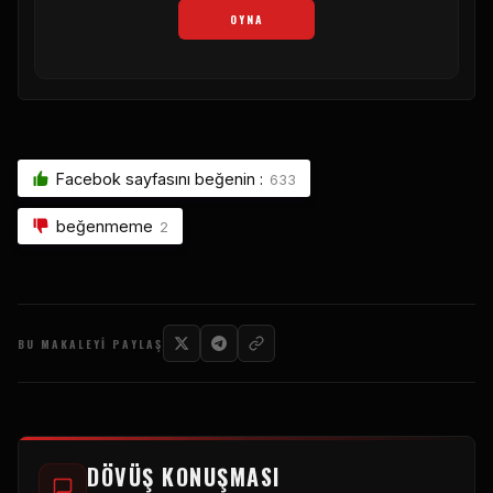
OYNA
Facebok sayfasını beğenin :
633
beğenmeme
2
BU MAKALEYI PAYLAŞ
DÖVÜŞ KONUŞMASI