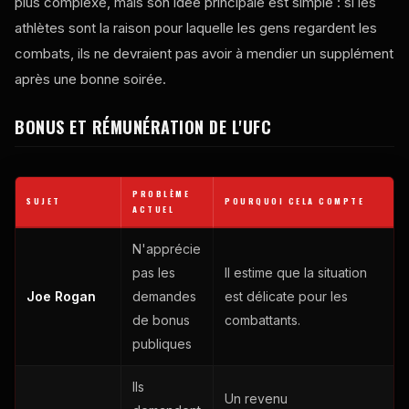
plus complexe, mais son idée principale est simple : si les
athlètes sont la raison pour laquelle les gens regardent les
combats, ils ne devraient pas avoir à mendier un supplément
après une bonne soirée.
BONUS ET RÉMUNÉRATION DE L'UFC
PROBLÈME
SUJET
POURQUOI CELA COMPTE
ACTUEL
N'apprécie
pas les
Il estime que la situation
Joe Rogan
demandes
est délicate pour les
de bonus
combattants.
publiques
Ils
Un revenu