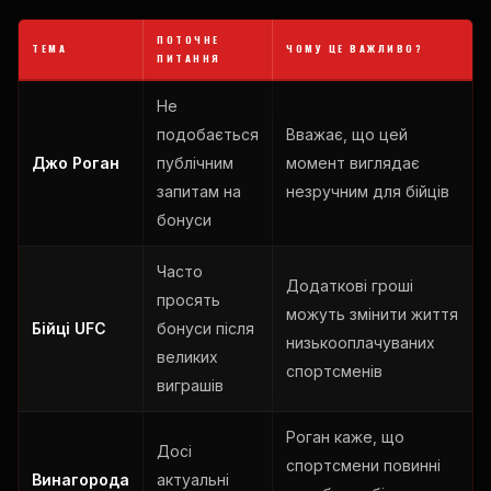
ПОТОЧНЕ
ТЕМА
ЧОМУ ЦЕ ВАЖЛИВО?
ПИТАННЯ
Не
подобається
Вважає, що цей
Джо Роган
публічним
момент виглядає
запитам на
незручним для бійців
бонуси
Часто
Додаткові гроші
просять
можуть змінити життя
Бійці UFC
бонуси після
низькооплачуваних
великих
спортсменів
виграшів
Роган каже, що
Досі
спортсмени повинні
Винагорода
актуальні