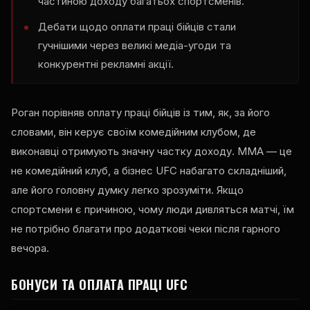
частиною доходу багатьох спортсменів.
Дебати щодо оплати праці бійців стали
гучнішими через великі медіа-угоди та
конкурентні рекламні акції.
Роган порівняв оплату праці бійців із тим, як, за його
словами, він керує своїм комедійним клубом, де
виконавці отримують значну частку доходу. ММА — це
не комедійний клуб, а бізнес UFC набагато складніший,
але його головну думку легко зрозуміти. Якщо
спортсмени є причиною, чому люди дивляться матчі, їм
не потрібно благати про додаткові чеки після гарного
вечора.
БОНУСИ ТА ОПЛАТА ПРАЦІ UFC