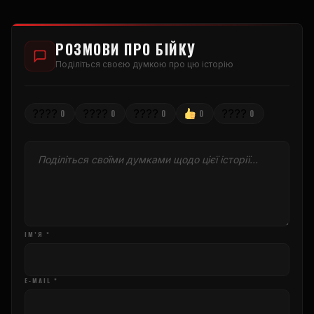
РОЗМОВИ ПРО БІЙКУ
Поділіться своєю думкою про цю історію
????
????
????
????
0
0
0
0
0
ІМ’Я *
E-MAIL *