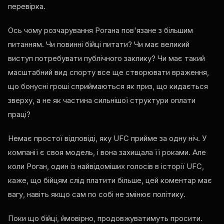
перевірка.
Ось чому розчарування Рогана пов'язане з більшим
питанням. Чи повинні бійці питати? Чи має великий
виступ потребувати публічного заклику? Чи має такий
масштабний вид спорту все ще створювати враження,
що бонусні гроші сприймаються як приз, що кидається
зверху, а не як частина сильнішої структури оплати
праці?
Немає простої відповіді, яку UFC прийме за одну ніч. У
компанії є своя модель, і вона захищала її роками. Але
коли Роган, один із найвідоміших голосів в історії UFC,
каже, що бійцям слід платити більше, цей коментар має
вагу, навіть якщо сам по собі не змінює політику.
Поки що бійці, ймовірно, продовжуватимуть просити.