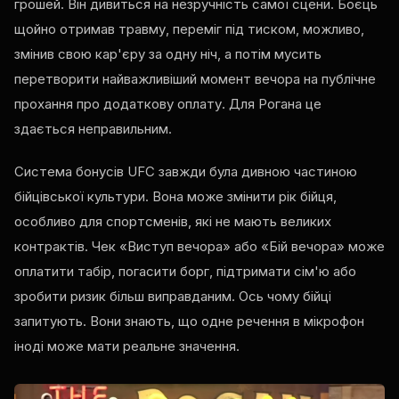
грошей. Він дивиться на незручність самої сцени. Боєць
щойно отримав травму, переміг під тиском, можливо,
змінив свою кар'єру за одну ніч, а потім мусить
перетворити найважливіший момент вечора на публічне
прохання про додаткову оплату. Для Рогана це
здається неправильним.
Система бонусів UFC завжди була дивною частиною
бійцівської культури. Вона може змінити рік бійця,
особливо для спортсменів, які не мають великих
контрактів. Чек «Виступ вечора» або «Бій вечора» може
оплатити табір, погасити борг, підтримати сім'ю або
зробити ризик більш виправданим. Ось чому бійці
запитують. Вони знають, що одне речення в мікрофон
іноді може мати реальне значення.