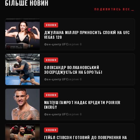
БІЛЬШЕ НОВИН
→
ПОДИВИТИСЬ ВСЕ
НОВИНИ
ДЖУЛІАНА МІЛЛЕР ПРИНОСИТЬ СПОКІЙ НА UFC
VEGAS 120
Фан-центр UFC
серпня 6
НОВИНИ
ОЛЕКСАНДР ВОЛКАНОВСЬКИЙ
ЗОСЕРЕДЖУЄТЬСЯ НА БОРОТЬБІ
Фан-центр UFC
серпня 6
НОВИНИ
МАТЕУШ ГАМРОТ НАДАЄ КРЕДИТИ POIRIER
ENERGY
Фан-центр UFC
серпня 6
НОВИНИ
ГЕЙБЛ СТІВСОН ГОТОВИЙ ДО ПОВЕРНЕННЯ НА