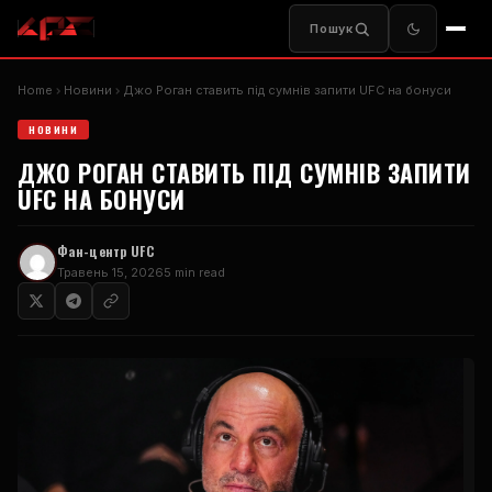
Пошук
Home
Новини
Джо Роган ставить під сумнів запити UFC на бонуси
НОВИНИ
ДЖО РОГАН СТАВИТЬ ПІД СУМНІВ ЗАПИТИ
UFC НА БОНУСИ
Фан-центр UFC
Травень 15, 2026
5 min read