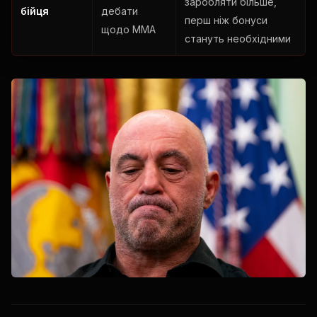
заробляти більше,
бійця
дебати
перш ніж бонуси
щодо ММА
стануть необхідними