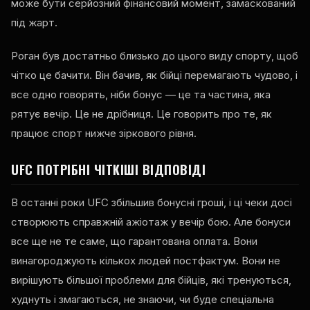
може бути серйозний фінансовий момент, замаскований
під жарт.
Роган був достатньо близько до цього виду спорту, щоб
чітко це бачити. Він бачив, як бійці перемагають чудово, і
все одно говорять, ніби бонус — це та частина, яка
рятує вечір. Це не дрібниця. Це говорить про те, як
працює спорт нижче зіркового рівня.
UFC ПОТРІБНІ ЧІТКІШІ ВІДПОВІДІ
В останні роки UFC збільшив бонусні гроші, і ці чеки досі
створюють справжній ажіотаж у вечір бою. Але бонуси
все ще не те саме, що гарантована оплата. Вони
винагороджують кількох людей постфактум. Вони не
вирішують більшої проблеми для бійців, які тренуються,
худнуть і змагаються, не знаючи, чи буде спеціальна