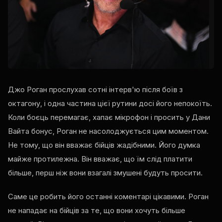
Джо Роган прослухав сотні інтерв'ю після боїв з
октагону, і одна частина цієї рутини досі його непокоїть.
Коли боєць перемагає, хапає мікрофон і просить у Дани
Вайта бонус, Роган не насолоджується цим моментом.
Не тому, що він вважає бійців жадібними. Його думка
майже протилежна. Він вважає, що їм слід платити
більше, перш ніж вони взагалі змушені будуть просити.
Саме це робить його останні коментарі цікавими. Роган
не нападає на бійців за те, що вони хочуть більше