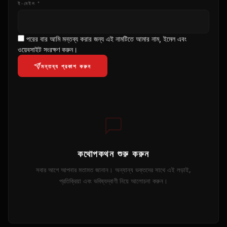
ই-মেইল *
পরের বার আমি মন্তব্য করার জন্য এই নামটিতে আমার নাম, ইমেল এবং
ওয়েবসাইট সংরক্ষণ করুন।
মন্তব্য প্রকাশ করুন
কথোপকথন শুরু করুন
সবার আগে আপনার মতামত জানান। অন্যান্য ভক্তদের সাথে এই লড়াই,
প্রতিক্রিয়া এবং ভবিষ্যদ্বাণী নিয়ে আলোচনা করুন।