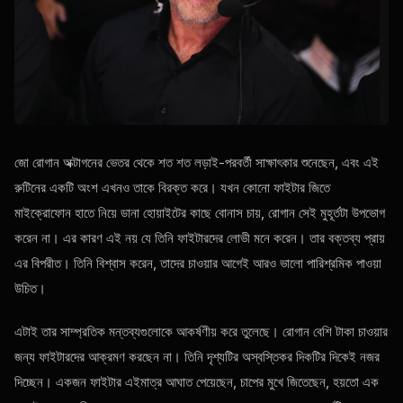
জো রোগান অক্টাগনের ভেতর থেকে শত শত লড়াই-পরবর্তী সাক্ষাৎকার শুনেছেন, এবং এই
রুটিনের একটি অংশ এখনও তাকে বিরক্ত করে। যখন কোনো ফাইটার জিতে
মাইক্রোফোন হাতে নিয়ে ডানা হোয়াইটের কাছে বোনাস চায়, রোগান সেই মুহূর্তটা উপভোগ
করেন না। এর কারণ এই নয় যে তিনি ফাইটারদের লোভী মনে করেন। তার বক্তব্য প্রায়
এর বিপরীত। তিনি বিশ্বাস করেন, তাদের চাওয়ার আগেই আরও ভালো পারিশ্রমিক পাওয়া
উচিত।
এটাই তার সাম্প্রতিক মন্তব্যগুলোকে আকর্ষণীয় করে তুলেছে। রোগান বেশি টাকা চাওয়ার
জন্য ফাইটারদের আক্রমণ করছেন না। তিনি দৃশ্যটির অস্বস্তিকর দিকটির দিকেই নজর
দিচ্ছেন। একজন ফাইটার এইমাত্র আঘাত পেয়েছেন, চাপের মুখে জিতেছেন, হয়তো এক