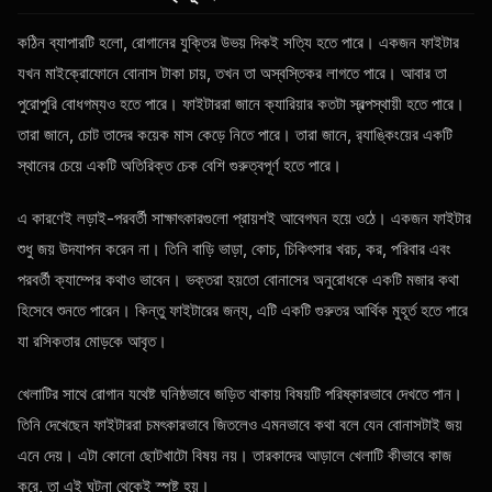
কঠিন ব্যাপারটি হলো, রোগানের যুক্তির উভয় দিকই সত্যি হতে পারে। একজন ফাইটার
যখন মাইক্রোফোনে বোনাস টাকা চায়, তখন তা অস্বস্তিকর লাগতে পারে। আবার তা
পুরোপুরি বোধগম্যও হতে পারে। ফাইটাররা জানে ক্যারিয়ার কতটা স্বল্পস্থায়ী হতে পারে।
তারা জানে, চোট তাদের কয়েক মাস কেড়ে নিতে পারে। তারা জানে, র‍্যাঙ্কিংয়ের একটি
স্থানের চেয়ে একটি অতিরিক্ত চেক বেশি গুরুত্বপূর্ণ হতে পারে।
এ কারণেই লড়াই-পরবর্তী সাক্ষাৎকারগুলো প্রায়শই আবেগঘন হয়ে ওঠে। একজন ফাইটার
শুধু জয় উদযাপন করেন না। তিনি বাড়ি ভাড়া, কোচ, চিকিৎসার খরচ, কর, পরিবার এবং
পরবর্তী ক্যাম্পের কথাও ভাবেন। ভক্তরা হয়তো বোনাসের অনুরোধকে একটি মজার কথা
হিসেবে শুনতে পারেন। কিন্তু ফাইটারের জন্য, এটি একটি গুরুতর আর্থিক মুহূর্ত হতে পারে
যা রসিকতার মোড়কে আবৃত।
খেলাটির সাথে রোগান যথেষ্ট ঘনিষ্ঠভাবে জড়িত থাকায় বিষয়টি পরিষ্কারভাবে দেখতে পান।
তিনি দেখেছেন ফাইটাররা চমৎকারভাবে জিতলেও এমনভাবে কথা বলে যেন বোনাসটাই জয়
এনে দেয়। এটা কোনো ছোটখাটো বিষয় নয়। তারকাদের আড়ালে খেলাটি কীভাবে কাজ
করে, তা এই ঘটনা থেকেই স্পষ্ট হয়।