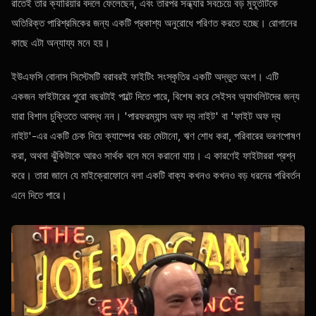
রাতেই তার ক্যারিয়ার বদলে ফেলেছেন, এবং তারপর সন্ধ্যার সবচেয়ে বড় মুহূর্তটিকে
অতিরিক্ত পারিশ্রমিকের জন্য একটি প্রকাশ্য অনুরোধে পরিণত করতে হচ্ছে। রোগানের
কাছে এটা অন্যায্য মনে হয়।
ইউএফসি বোনাস সিস্টেমটি বরাবরই ফাইটিং সংস্কৃতির একটি অদ্ভুত অংশ। এটি
একজন ফাইটারের পুরো বছরটাই পাল্টে দিতে পারে, বিশেষ করে সেইসব অ্যাথলিটদের জন্য
যারা বিশাল চুক্তিতে আবদ্ধ নন। 'পারফরম্যান্স অফ দ্য নাইট' বা 'ফাইট অফ দ্য
নাইট'-এর একটি চেক দিয়ে ক্যাম্পের খরচ মেটানো, ঋণ শোধ করা, পরিবারের ভরণপোষণ
করা, অথবা ঝুঁকিটাকে আরও সার্থক বলে মনে করানো যায়। এ কারণেই ফাইটাররা প্রশ্ন
করে। তারা জানে যে মাইক্রোফোনে বলা একটি বাক্য কখনও কখনও বড় ধরনের পরিবর্তন
এনে দিতে পারে।