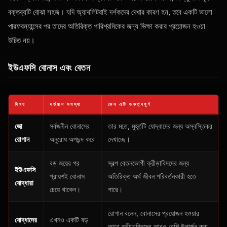
বক্তব্যটি বোঝা সহজ। যদি অ্যাথলিটরাই দর্শকদের দেখার কারণ হন, তবে একটি ভালো
পারফরম্যান্সের পর তাদের অতিরিক্ত পারিশ্রমিকের জন্য ভিক্ষা করার প্রয়োজন হওয়া
উচিত নয়।
ইউএফসি বোনাস এবং বেতন
বিষয়
বর্তমান সমস্যা
কেন এটি গুরুত্বপূর্ণ
জো
সর্বজনীন বোনাসের
তার মতে, মুহূর্তটি যোদ্ধাদের জন্য অস্বস্তিকর
রোগান
অনুরোধ অপছন্দ করে
দেখাচ্ছে।
বড় জয়ের পর
স্বল্প বেতনভোগী ক্রীড়াবিদদের জন্য
ইউএফসি
প্রায়শই বোনাস
অতিরিক্ত অর্থ জীবন পরিবর্তনকারী হতে
যোদ্ধারা
চেয়ে থাকেন।
পারে।
রোগান বলেন, বোনাসের প্রয়োজন হওয়ার
যোদ্ধাদের
এখনও একটি বড়
আগে ক্রীড়াবিদদের আরও বেশি উপার্জন করা