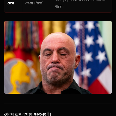
বেতন
এমএমএ বিতর্ক
উচিত।
বোনাস চেক এখনও গুরুত্বপূর্ণ।