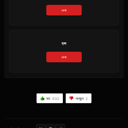
খেলা
হুপ্স
খেলা
মত
অপছন্দ
632
2