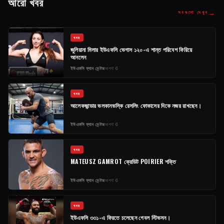
আরো খবর
→
সবগুলো দেখুন
খবর
জুলিয়ানা মিলার ইউএফসি ভেগাস ১২০-এ শান্ত পরিবেশ ফিরিয়ে
আনলেন
ইউএফসি ফ্যান সেন্টার
আগস্ট 6
খবর
আলেকজান্ডার ভলকানভস্কি রেসলিং ফোকাসের দিকে নজর রাখছেন।
ইউএফসি ফ্যান সেন্টার
আগস্ট 6
খবর
MATEUSZ GAMROT ক্রেডিট POIRIER শক্তি
ইউএফসি ফ্যান সেন্টার
আগস্ট 6
খবর
ইউএফসি ৩৩১-এ ফিরতে চলেছেন গেবল স্টিভসন।