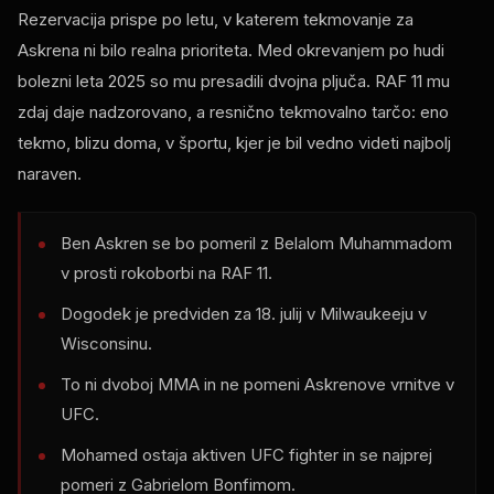
Rezervacija prispe po letu, v katerem tekmovanje za
Askrena ni bilo realna prioriteta. Med okrevanjem po hudi
bolezni leta 2025 so mu presadili dvojna pljuča.
RAF
11 mu
zdaj daje nadzorovano, a resnično tekmovalno tarčo: eno
tekmo, blizu doma, v športu, kjer je bil vedno videti najbolj
naraven.
Ben Askren se bo pomeril z Belalom Muhammadom
v prosti rokoborbi na
RAF
11.
Dogodek je predviden za 18. julij v Milwaukeeju v
Wisconsinu.
To ni dvoboj MMA in ne pomeni Askrenove vrnitve v
UFC
.
Mohamed ostaja aktiven
UFC
fighter in se najprej
pomeri z Gabrielom Bonfimom.