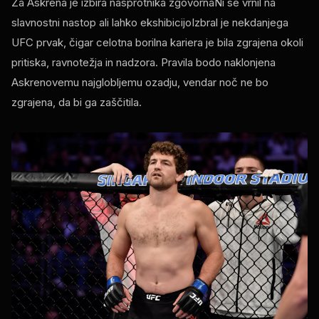
Za Askrena je izbira nasprotnika zgovornaNi se vrnil na
slavnostni nastop ali lahko ekshibicijoIzbral je nekdanjega
UFC
prvak, čigar celotna borilna kariera je bila zgrajena okoli
pritiska, ravnotežja in nadzora. Pravila bodo naklonjena
Askrenovemu najglobljemu ozadju, vendar noč ne bo
zgrajena, da bi ga zaščitila.