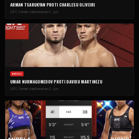
ARMAN TSARUKYAN PROTI CHARLESU OLIVEIRI
UFC
Center oboževalcev
2. jun
NOVICE
UMAR NURMAGOMEDOV PROTI DAVIDU MARTINEZU
UFC
Center oboževalcev
2. jun