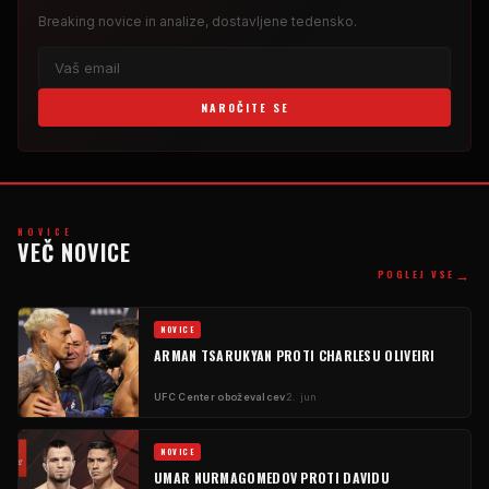
Breaking
novice in analize, dostavljene tedensko.
NAROČITE SE
NOVICE
VEČ NOVICE
→
POGLEJ VSE
NOVICE
ARMAN TSARUKYAN PROTI CHARLESU OLIVEIRI
UFC
Center oboževalcev
2. jun
NOVICE
UMAR NURMAGOMEDOV PROTI DAVIDU