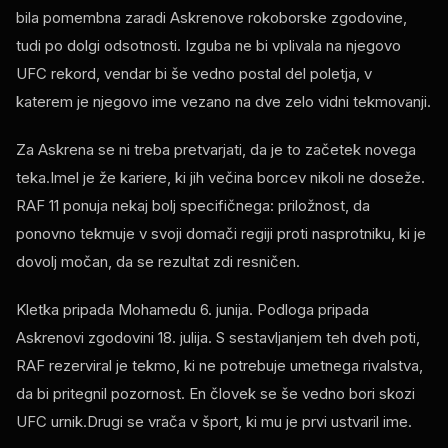
bila pomembna zaradi Askrenove rokoborske zgodovine,
tudi po dolgi odsotnosti. Izguba ne bi vplivala na njegovo
UFC
rekord, vendar bi še vedno postal del poletja, v
katerem je njegovo ime vezano na dve zelo vidni tekmovanji.
Za Askrena se ni treba pretvarjati, da je to začetek novega
teka.Imel je že kariere, ki jih večina borcev nikoli ne doseže.
RAF
11 ponuja nekaj bolj specifičnega: priložnost, da
ponovno tekmuje v svoji domači regiji proti nasprotniku, ki je
dovolj močan, da se rezultat zdi resničen.
Kletka pripada Mohamedu 6. junija. Podloga pripada
Askrenovi zgodovini 18. julija. S sestavljanjem teh dveh poti,
RAF
rezerviral je tekmo, ki ne potrebuje umetnega rivalstva,
da bi pritegnil pozornost. En človek se še vedno bori skozi
UFC
urnik.Drugi se vrača v šport, ki mu je prvi ustvaril ime.