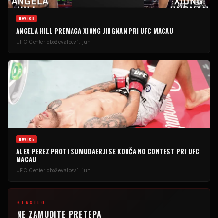
NOVICE
ANGELA HILL PREMAGA XIONG JINGNAN PRI
UFC
MACAU
UFC
Center oboževalcev
1. jun
NOVICE
ALEX PEREZ PROTI SUMUDAERJI SE KONČA
NO CONTEST
PRI
UFC
MACAU
UFC
Center oboževalcev
1. jun
GLASILO
NE ZAMUDITE PRETEPA