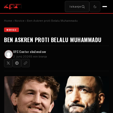
Iskanje
Home
Novice
Ben Askren proti Belalu Muhammadu
NOVICE
BEN ASKREN PROTI BELALU MUHAMMADU
UFC
Center oboževalcev
2. junij 2026
5 min branja