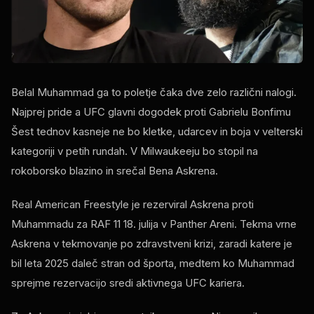
Belal Muhammad ga to poletje čaka dve zelo različni nalogi.
Najprej pride a
UFC
glavni dogodek proti Gabrielu Bonfimu
Šest tednov kasneje ne bo kletke, udarcev in boja v velterski
kategoriji v petih rundah. V Milwaukeeju bo stopil na
rokoborsko blazino in srečal Bena Askrena.
Real American Freestyle je rezerviral Askrena proti
Muhammadu za
RAF
11 18. julija v Panther Areni. Tekma vrne
Askrena v tekmovanje po zdravstveni krizi, zaradi katere je
bil leta 2025 daleč stran od športa, medtem ko Muhammad
sprejme rezervacijo sredi aktivnega
UFC
kariera.