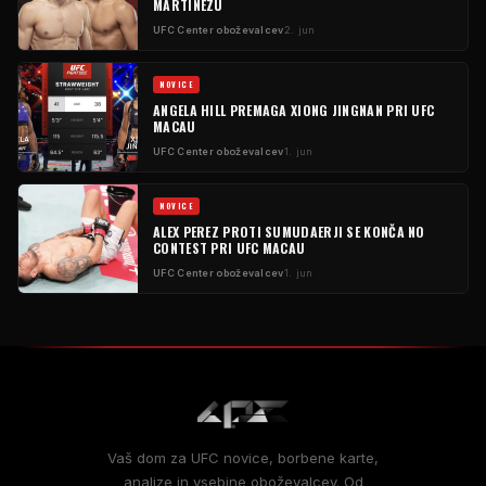
MARTINEZU
UFC
Center oboževalcev
2. jun
NOVICE
ANGELA HILL PREMAGA XIONG JINGNAN PRI
UFC
MACAU
UFC
Center oboževalcev
1. jun
NOVICE
ALEX PEREZ PROTI SUMUDAERJI SE KONČA
NO
CONTEST
PRI
UFC
MACAU
UFC
Center oboževalcev
1. jun
Vaš dom za
UFC
novice, borbene karte,
analize in vsebine oboževalcev. Od