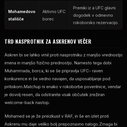
Premiki iz a
UFC
glavni
Mohamedovo
Aktivno
UFC
dogodek v odmevno
stališče
borec
rokoborsko rezervacijo.
TRD NASPROTNIK ZA ASKRENOV VEČER
Askren bi se lahko vrnil proti nasprotniku z manjšo vrednostjo
imena in manjšo fizično prednostjo. Namesto tega dobi
Muhammada, borca, ki se še pripravlja
UFC
- raven
konkurence in še vedno navajen, da usposabljanje pod
pritiskom.Matchup ni enako v rokoborbe poverilnice, vendar
je dovolj resen, da odstranite vsak občutek zrežiran
welcome-back nastop.
Mohamed se je že preizkusil v
RAF
, in še en izlet proti
Askrenu mu daje veliko bolj prepoznavno nalogo.Zmaga bi