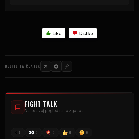
Like
Dislike
DELITE TA ČLANEK
FIGHT TALK
Delite svoj pogled na to zgodbo
9
0
0
0
0
0