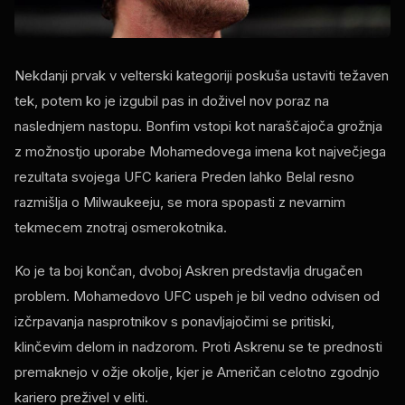
Nekdanji prvak v velterski kategoriji poskuša ustaviti težaven
tek, potem ko je izgubil pas in doživel nov poraz na
naslednjem nastopu. Bonfim vstopi kot naraščajoča grožnja
z možnostjo uporabe Mohamedovega imena kot največjega
rezultata svojega
UFC
kariera Preden lahko Belal resno
razmišlja o Milwaukeeju, se mora spopasti z nevarnim
tekmecem znotraj osmerokotnika.
Ko je ta boj končan, dvoboj Askren predstavlja drugačen
problem. Mohamedovo
UFC
uspeh je bil vedno odvisen od
izčrpavanja nasprotnikov s ponavljajočimi se pritiski,
klinčevim delom in nadzorom. Proti Askrenu se te prednosti
premaknejo v ožje okolje, kjer je Američan celotno zgodnjo
kariero preživel v eliti.