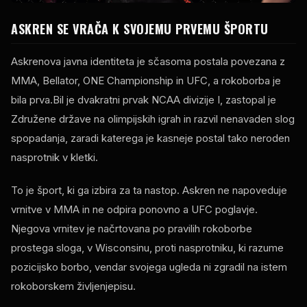
ASKREN SE VRAČA K SVOJEMU PRVEMU ŠPORTU
Askrenova javna identiteta je sčasoma postala povezana z
MMA,
Bellator
,
ONE Championship
in
UFC
, a rokoborba je
bila prva.Bil je dvakratni prvak NCAA divizije I, zastopal je
Združene države na olimpijskih igrah in razvil nenavaden slog
spopadanja, zaradi katerega je kasneje postal tako neroden
nasprotnik v kletki.
To je šport, ki ga izbira za ta nastop. Askren ne napoveduje
vrnitve v MMA in ne odpira ponovno a
UFC
poglavje.
Njegova vrnitev je načrtovana po pravilih rokoborbe
prostega sloga, v Wisconsinu, proti nasprotniku, ki razume
pozicijsko borbo, vendar svojega ugleda ni zgradil na istem
rokoborskem življenjepisu.