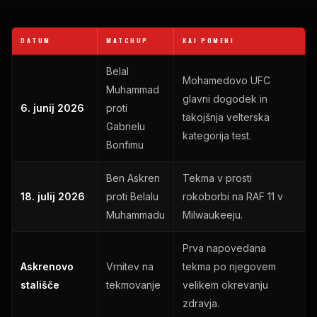
DATUM
MATCHUP
KAJ POMENI
Belal
Mohamedovo
UFC
Muhammad
glavni dogodek in
6. junij 2026
proti
takojšnja velterska
Gabrielu
kategorija
test
.
Bonfimu
Ben Askren
Tekma v prosti
18. julij 2026
proti Belalu
rokoborbi na
RAF
11 v
Muhammadu
Milwaukeeju.
Prva napovedana
Askrenovo
Vrnitev na
tekma po njegovem
stališče
tekmovanje
velikem okrevanju
zdravja.