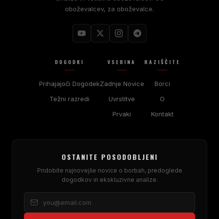
oboževalcev, za oboževalce.
DOGODKI
VSEBINA
RAZIŠČITE
Prihajajoči Dogodek
Zadnje Novice
Borci
Težni razredi
Uvrstitve
O
Prvaki
Kontakt
OSTANITE POSODOBLJENI
Pridobite najnovejše novice o borbah, predoglede
dogodkov in ekskluzivne analize.