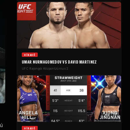
HÍRADÓ
UMAR NURMAGOMEDOV VS DAVID MARTINEZ
UFC
Rajongói Központ
Június 2
yú
HÍRADÓ