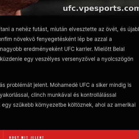
ani a nehéz futást, miután elvesztette az övét, és újab
onfim növekvő fenyegetésként lép be azzal a
egnagyobb eredményeként
UFC
karrier. Mielőtt Belal
 küzdenie egy veszélyes versenyzővel a nyolcszögön
más problémát jelent. Mohamedé
UFC
a siker mindig is
akorlással, clinch munkával és kontrollálással
 egy szűkebb környezetbe költöznek, ahol az amerikai
HOGY MIT JELENT