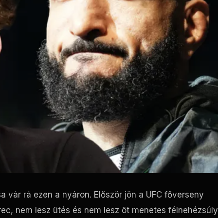
vár rá ezen a nyáron. Először jön a
UFC
főverseny
trec, nem lesz ütés és nem lesz öt menetes félnehézsúl