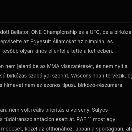
ődött
Bellator
,
ONE Championship
és a
UFC
, de a birkózá
 képviselte az Egyesült Államokat az olimpián, és
y később olyan kínos ellenféllé tette a ketrecben.
en nem jelenti be az MMA visszatérését, és nem nyitja
sú birkózás szabályai szerint, Wisconsinban tervezik, e
, de hírnevét nem az azonos típusú birkózó-részuméra
ra nem volt reális prioritás a verseny. Súlyos
s tüdőtranszplantáción esett át.
RAF
11 most egy
gy meccset, közel az otthonához, abban a sportágban, ah