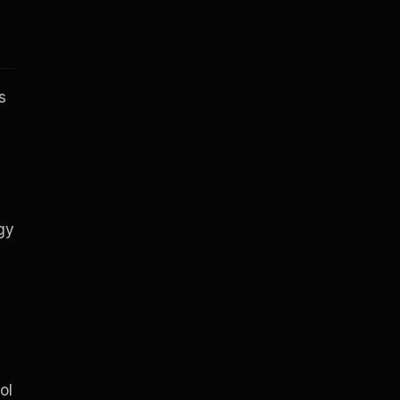
s
gy
ol