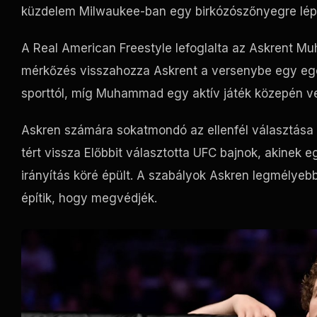
küzdelem Milwaukee-ban egy birkózószőnyegre lép é
A Real American Freestyle lefoglalta az Askrent 
mérkőzés visszahozza Askrent a versenybe egy egé
sporttól, míg Muhammad egy aktív játék közepén ve
Askren számára sokatmondó az ellenfél választása
tért vissza Előbbit választotta
UFC
bajnok, akinek eg
irányítás köré épült. A szabályok Askren legmélyebb
építik, hogy megvédjék.