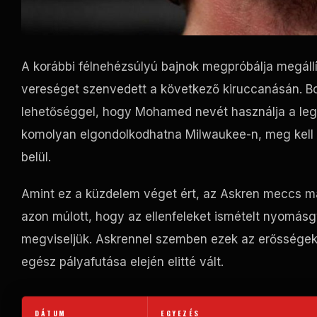
A korábbi félnehézsúlyú bajnok megpróbálja megállít
vereséget szenvedett a következő kiruccanásán. B
lehetőséggel, hogy Mohamed nevét használja a l
komolyan elgondolkodhatna Milwaukee-n, meg kell
belül.
Amint ez a küzdelem véget ért, az Askren meccs 
azon múlott, hogy az ellenfeleket ismételt nyomásgy
megviseljük. Askrennel szemben ezek az erősségek
egész pályafutása elején elitté vált.
DÁTUM
EGYEZÉS