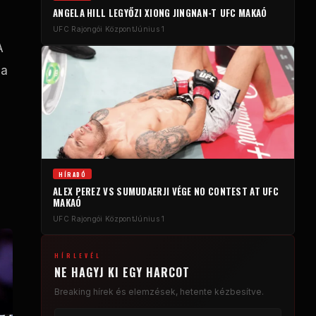
ANGELA HILL LEGYŐZI XIONG JINGNAN-T
UFC
MAKAÓ
UFC
Rajongói Központ
Június 1
A
 a
HÍRADÓ
ALEX PEREZ VS SUMUDAERJI VÉGE
NO CONTEST
AT
UFC
MAKAÓ
UFC
Rajongói Központ
Június 1
HÍRLEVÉL
NE HAGYJ KI EGY HARCOT
Breaking
hírek és elemzések, hetente kézbesítve.