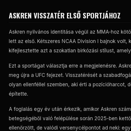
ASKREN VISSZATÉR ELSŐ SPORTJÁHOZ
Askren nyilvános identitása végül az MMA-hoz köt
lett az első. Kétszeres NCAA Division I bajnok volt,
kifejlesztette azt a szokatlan birkózási stílust, amel
Ezt a sportágat választja erre a megjelenésre. Askr
meg újra a
UFC
fejezet. Visszatérését a szabadfogá
olyan ellenféllel szemben, aki érti a pozícióharcot
építette.
A foglalás egy év után érkezik, amikor Askren számá
betegségéből való felépülése során 2025-ben kettő
ellenőrzött, de valódi versenycélpontot ad neki: e