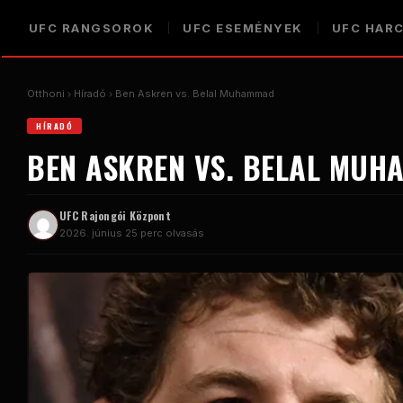
UFC
RANGSOROK
UFC
ESEMÉNYEK
UFC
HAR
Otthoni
Híradó
Ben Askren vs. Belal Muhammad
HÍRADÓ
BEN ASKREN VS. BELAL MU
UFC
Rajongói Központ
2026. június 2
5 perc olvasás