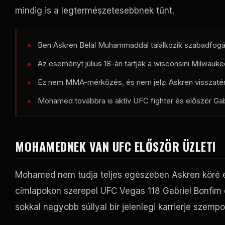
mindig is a legtermészetesebbnek tűnt.
Ben Askren Belal Muhammaddal találkozik szabadfog
Az eseményt július 18-án tartják a wisconsini Milwauk
Ez nem MMA-mérkőzés, és nem jelzi Askren visszaté
Mohamed továbbra is aktív
UFC
fighter és először Ga
MOHAMEDNEK VAN
UFC
ELŐSZÖR ÜZLETI
Mohamed nem tudja teljes egészében Askren köré ép
címlapokon szerepel
UFC Vegas
118 Gabriel Bonfim
sokkal nagyobb súllyal bír jelenlegi karrierje szemp