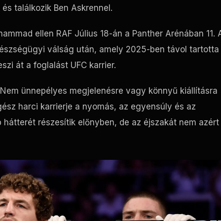
s találkozik Ben Askrennel.
Muhammad ellen
RAF
Július 18-án a Panther Arénában 11. 
szségügyi válság után, amely 2025-ben távol tartotta
szi át a foglalást
UFC
karrier.
 Nem ünnepélyes megjelenésre vagy könnyű kiállításra
ész harci karrierje a nyomás, az egyensúly és az
 hátterét részesítik előnyben, de az éjszakát nem azért