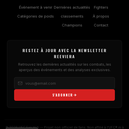
Événement à venir
Dernières actualités
Fighters
Catégories de poids
classements
À propos
Champions
Contact
RESTEZ À JOUR AVEC LA NEWSLETTER
REEVIERA
Retrouvez les dernières actualités sur les combats, les
aperçus des événements et des analyses exclusives.
S'ABONNER
© 2026 UFC Fan Hub — Projet non officiel de fans. Non affilié à l'UFC® ni à