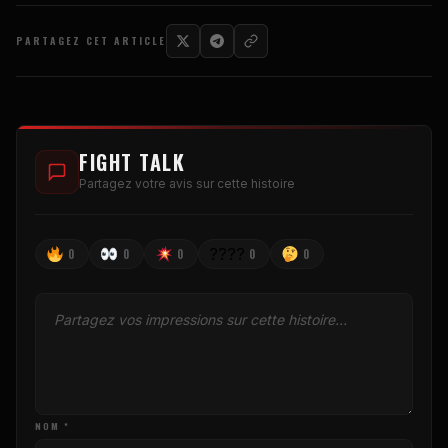
PARTAGEZ CET ARTICLE
FIGHT TALK
Partagez votre avis sur cette histoire
????
0
0
0
0
0
NOM *