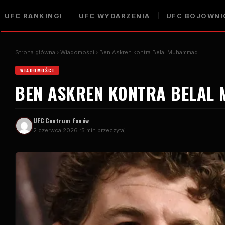
UFC
RANKINGI
UFC
WYDARZENIA
UFC
BOJOWNI
Strona główna
Wiadomości
Ben Askren kontra Belal Muhammad
WIADOMOŚCI
BEN ASKREN KONTRA BELAL
UFC
Centrum fanów
2 czerwca 2026 r
5 min przeczytaj