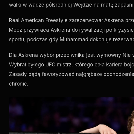
walki w wadze półśredniej Wejdzie na matę zapaśn
Real American Freestyle zarezerwował Askrena p
Mecz przywraca Askrena do rywalizacji po kryzysie
sportu, podczas gdy Muhammad dokonuje rezerwa
Dla Askrena wybór przeciwnika jest wymowny Nie w
Wybrał byłego
UFC
mistrz, którego cała kariera boj
Zasady będą faworyzować najgłębsze pochodzenie 
chronić.