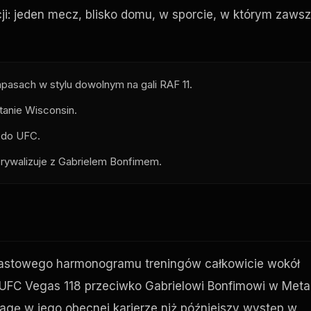
ji: jeden mecz, blisko domu, w sporcie, w którym zaws
pasach w stylu dowolnym na gali
RAF
11.
tanie Wisconsin.
a do
UFC
.
 rywalizuje z Gabrielem Bonfimem.
stowego harmonogramu treningów całkowicie wokół
UFC Vegas
118 przeciwko Gabrielowi Bonfimowi w Meta
gę w jego obecnej karierze niż późniejszy występ w