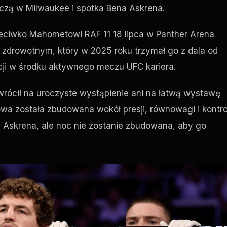
iczą w Milwaukee i spotka Bena Askrena.
rzeciwko Mahometowi
RAF
11 18 lipca w Panther Arena
 zdrowotnym, który w 2025 roku trzymał go z dala od
cji w środku aktywnego meczu
UFC
kariera.
rócił na uroczyste wystąpienie ani na łatwą wystawę
owa została zbudowana wokół presji, równowagi i kontrol
Askrena, ale noc nie zostanie zbudowana, aby go