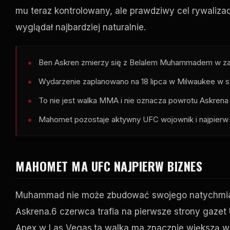
mu teraz kontrolowany, ale prawdziwy cel rywalizac
wyglądał najbardziej naturalnie.
Ben Askren zmierzy się z Belalem Muhammadem w za
Wydarzenie zaplanowano na 18 lipca w Milwaukee w s
To nie jest walka MMA i nie oznacza powrotu Askren
Mahomet pozostaje aktywny
UFC
wojownik i najpierw
MAHOMET MA
UFC
NAJPIERW BIZNES
Muhammad nie może zbudować swojego natychmia
Askrena.6 czerwca trafia na pierwsze strony gazet
Apex
w Las Vegas.ta walka ma znacznie większą wa