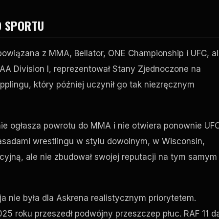
O SPORTU
a powiązana z MMA,
Bellator
,
ONE Championship
i
UFC
, a
A Division I, reprezentował Stany Zjednoczone na
applingu, który później uczynił go tak niezręcznym
 nie ogłasza powrotu do MMA i nie otwiera ponownie
UF
zasadami wrestlingu w stylu dowolnym, w Wisconsin,
cyjną, ale nie zbudował swojej reputacji na tym samym
 nie była dla Askrena realistycznym priorytetem.
2025 roku przeszedł podwójny przeszczep płuc.
RAF
11 d