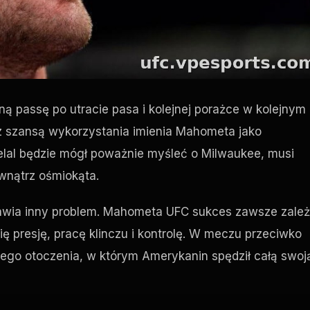
ną passę po utracie pasa i kolejnej porażce w kolejnym
z szansą wykorzystania imienia Mahometa jako
elal będzie mógł poważnie myśleć o Milwaukee, musi
wnątrz ośmiokąta.
tawia inny problem. Mahometa
UFC
sukces zawsze zależ
ę presję, pracę klinczu i kontrolę. W meczu przeciwko
ego otoczenia, w którym Amerykanin spędził całą swoj