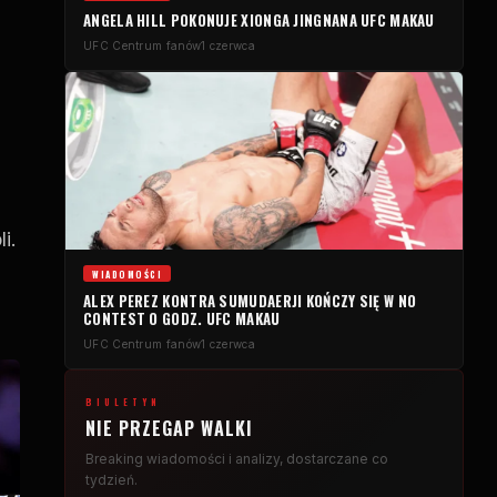
ANGELA HILL POKONUJE XIONGA JINGNANA
UFC
MAKAU
UFC
Centrum fanów
1 czerwca
i.
WIADOMOŚCI
ALEX PEREZ KONTRA SUMUDAERJI KOŃCZY SIĘ W
NO
CONTEST
O GODZ.
UFC
MAKAU
UFC
Centrum fanów
1 czerwca
BIULETYN
NIE PRZEGAP WALKI
Breaking
wiadomości i analizy, dostarczane co
tydzień.