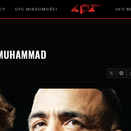
CY
UFC
WIADOMOŚCI
UFC
M
 MUHAMMAD