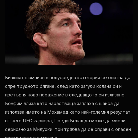
Бившият шампион в полусредна категория се опитва да
спре трудното бягане, след като загуби колана си и
претърпя ново поражение в следващото си излизане.
Бонфим влиза като нарастваща заплаха с шанса да
използва името на Мохамед като най-големия резултат
от него
UFC
кариера, Преди Белал да може да мисли
сериозно за Милуоки, той трябва да се справи с опасен
претендент в октагона.