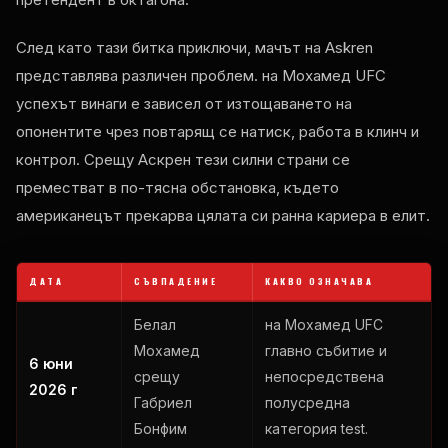
След като тази битка приключи, мачът на Askren
представлява различен проблем. на Мохамед
UFC
успехът винаги е зависел от изтощаването на
опонентите чрез повтарящ се натиск, работа в клинч и
контрол. Срещу Аскрен тези силни страни се
преместват в по-тясна обстановка, където
американецът прекарва цялата си ранна кариера в елит.
ДАТА
СЪВПАДЕНИЕ
КАКВО ОЗНАЧАВА
Белал
на Мохамед
UFC
Мохамед
главно събитие и
6 юни
срещу
непосредствена
2026 г
Габриел
полусредна
Бонфим
категория
test
.