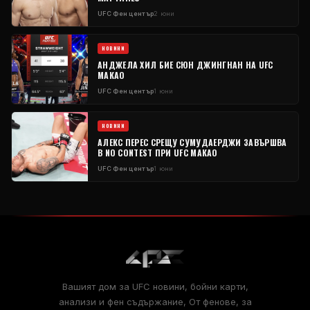
UFC
Фен център
2 юни
НОВИНИ
АНДЖЕЛА ХИЛ БИЕ СЮН ДЖИНГНАН НА
UFC
МАКАО
UFC
Фен център
1 юни
НОВИНИ
АЛЕКС ПЕРЕС СРЕЩУ СУМУДАЕРДЖИ ЗАВЪРШВА
В
NO CONTEST
ПРИ
UFC
МАКАО
UFC
Фен център
1 юни
Вашият дом за
UFC
новини, бойни карти,
анализи и фен съдържание, От фенове, за