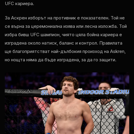
UFC
кариера.
За Аскрен изборът на противник е показателен. Той не
се върна за церемониална изява или лесна изложба. Той
избра бивш
UFC
шампион, чиято цяла бойна кариера е
изградена около натиск, баланс и контрол. Правилата
ще благоприятстват най-дълбокия произход на Askren,
но нощта няма да бъде изградена, за да го защити.