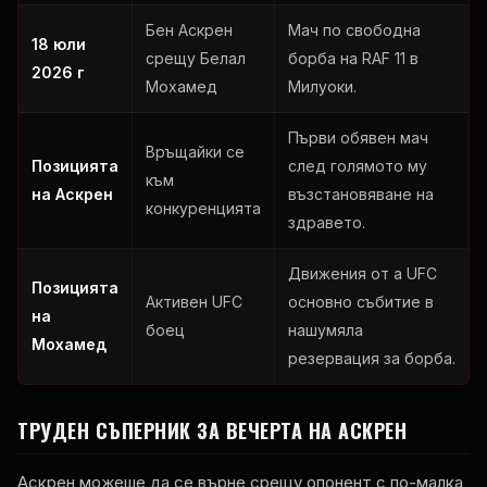
Бен Аскрен
Мач по свободна
18 юли
срещу Белал
борба на
RAF
11 в
2026 г
Мохамед
Милуоки.
Първи обявен мач
Връщайки се
Позицията
след голямото му
към
на Аскрен
възстановяване на
конкуренцията
здравето.
Движения от a
UFC
Позицията
Активен
UFC
основно събитие в
на
боец
нашумяла
Мохамед
резервация за борба.
ТРУДЕН СЪПЕРНИК ЗА ВЕЧЕРТА НА АСКРЕН
Аскрен можеше да се върне срещу опонент с по-малка