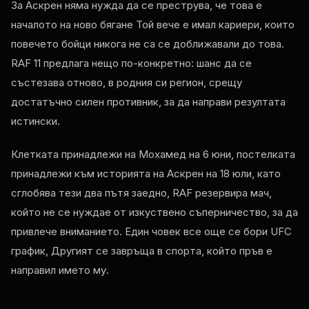
За Аскрен няма нужда да се преструва, че това е
началото на ново бягане Той вече е имал кариери, които
повечето бойци никога не са се доближавали до това.
RAF
11 предлага нещо по-конкретно: шанс да се
състезава отново, в родния си регион, срещу
достатъчно силен противник, за да направи резултата
истински.
Клетката принадлежи на Мохамед на 6 юни, постелката
принадлежи към историята на Аскрен на 18 юли, като
сглобява тези два пътя заедно,
RAF
резервира мач,
който не се нуждае от изкуствено съперничество, за да
привлече вниманието. Един човек все още се бори
UFC
график, Другият се завръща в спорта, който пръв е
направил името му.