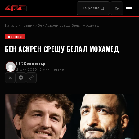
Търсене
Начало
Новини
Бен Аскрен срещу Белал Мохамед
НОВИНИ
БЕН АСКРЕН СРЕЩУ БЕЛАЛ МОХАМЕД
UFC
Фен център
2 юни 2026 г
5 мин. четене