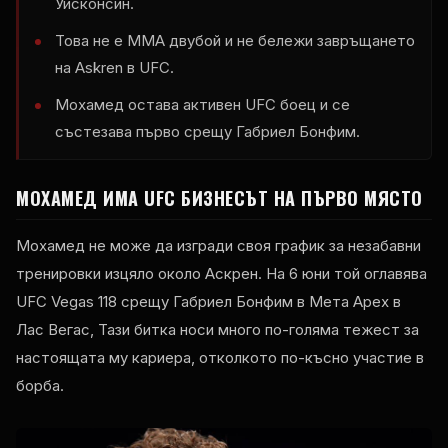
Уисконсин.
Това не е ММА двубой и не бележи завръщането
на Askren в
UFC
.
Мохамед остава активен
UFC
боец и се
състезава първо срещу Габриел Бонфим.
МОХАМЕД ИМА
UFC
БИЗНЕСЪТ НА ПЪРВО МЯСТО
Мохамед не може да изгради своя график за незабавни
тренировки изцяло около Аскрен. На 6 юни той оглавява
UFC Vegas
118 срещу Габриел Бонфим в Мета
Apex
в
Лас Вегас, Тази битка носи много по-голяма тежест за
настоящата му кариера, отколкото по-късно участие в
борба.