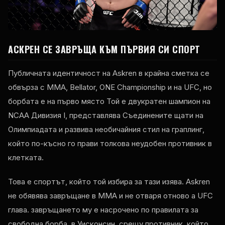
АСКРЕН СЕ ЗАВРЪЩА КЪМ ПЪРВИЯ СИ СПОРТ
Публичната идентичност на Askren в крайна сметка се
обвърза с MMA,
Bellator
,
ONE Championship
и на
UFC
, но
борбата е на първо място Той е двукратен шампион на
NCAA Дивизия I, представлява Съединените щати на
Олимпиадата и развива необичайния стил на граплинг,
който по-късно го прави толкова неудобен противник в
клетката.
Това е спортът, който той избира за тази изява. Askren
не обявява завръщане в MMA и не отваря отново a
UFC
глава. завръщането му е насрочено по правилата за
свободна борба, в Уисконсин, срещу противник, който