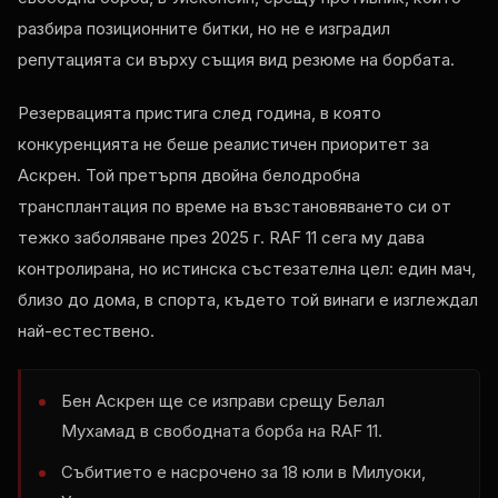
разбира позиционните битки, но не е изградил
репутацията си върху същия вид резюме на борбата.
Резервацията пристига след година, в която
конкуренцията не беше реалистичен приоритет за
Аскрен. Той претърпя двойна белодробна
трансплантация по време на възстановяването си от
тежко заболяване през 2025 г.
RAF
11 сега му дава
контролирана, но истинска състезателна цел: един мач,
близо до дома, в спорта, където той винаги е изглеждал
най-естествено.
Бен Аскрен ще се изправи срещу Белал
Мухамад в свободната борба на
RAF
11.
Събитието е насрочено за 18 юли в Милуоки,