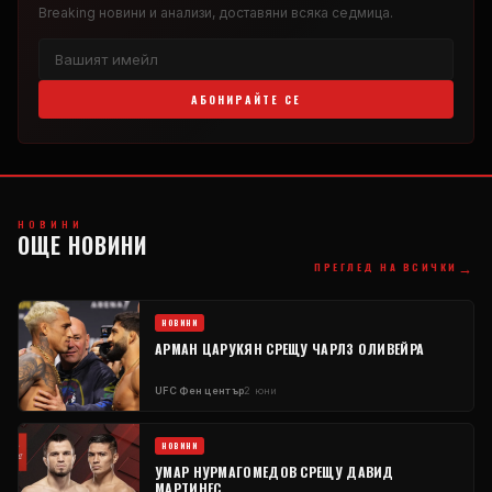
Breaking
новини и анализи, доставяни всяка седмица.
АБОНИРАЙТЕ СЕ
НОВИНИ
ОЩЕ НОВИНИ
→
ПРЕГЛЕД НА ВСИЧКИ
НОВИНИ
АРМАН ЦАРУКЯН СРЕЩУ ЧАРЛЗ ОЛИВЕЙРА
UFC
Фен център
2 юни
НОВИНИ
УМАР НУРМАГОМЕДОВ СРЕЩУ ДАВИД
МАРТИНЕС