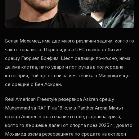
Белал Мохамед има две много различни задачи, които го
чакат това лято. Първо идва a
UFC
главно събитие
срещу Габриел Бонфим, Шест седмици по-късно, няма
да има клетка, нито удари и пет рунда в полусредна
категория, Той ще стъпи на кеч тепиха в Милуоки и ще
се срещне с Бен Аскрен.
Real American Freestyle резервира Askren срещу
Muhammad за
RAF
11 на 18 юли в Panther Arena Мачът
връща Аскрен в състезанието след здравна криза,
която го държеше далеч от спорта през 2025 г., докато
Мохамед взема резервацията по средата на активен