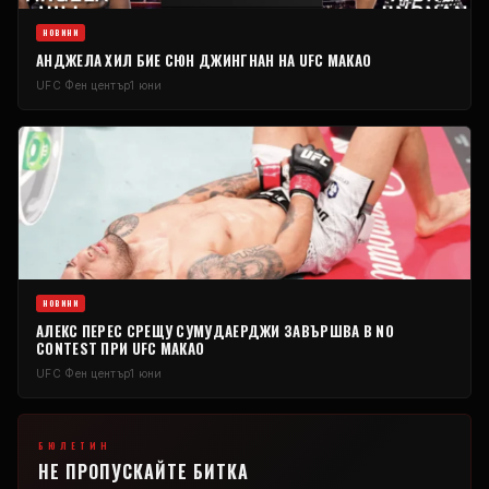
НОВИНИ
АНДЖЕЛА ХИЛ БИЕ СЮН ДЖИНГНАН НА
UFC
МАКАО
UFC
Фен център
1 юни
НОВИНИ
АЛЕКС ПЕРЕС СРЕЩУ СУМУДАЕРДЖИ ЗАВЪРШВА В
NO
CONTEST
ПРИ
UFC
МАКАО
UFC
Фен център
1 юни
БЮЛЕТИН
НЕ ПРОПУСКАЙТЕ БИТКА