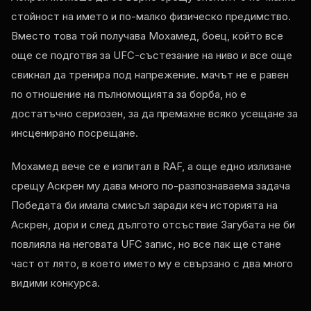
стойност на името и по-малко физическо предимство.
Вместо това той получава Мохамед, боец, който все
още се подготвя за
UFC
-състезание на ниво и все още
свикнал да тренира под напрежение. мачът не е равен
по отношение на пълномощията за борба, но е
достатъчно сериозен, за да премахне всяко усещане за
инсценирано посрещане.
Мохамед вече се е изпитал в
RAF
, а още едно излизане
срещу Аскрен му дава много по-разпознаваема задача
Победата би имала смисъл заради кеч историята на
Аскрен, дори и след дългото отсъствие Загубата не би
повлияла на неговата
UFC
запис, но все пак ще стане
част от лято, в което името му е свързано с два много
видими конкурса.