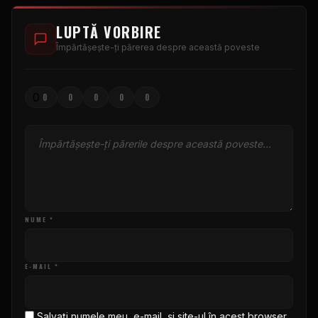
LUPTĂ VORBIRE
Împărtășește-ți părerea despre această poveste
0
0
0
0
0
0
NUME *
E-MAIL *
Salvați numele meu, e-mail, și site-ul în acest browser