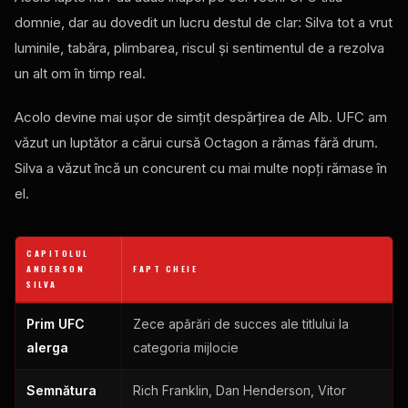
domnie, dar au dovedit un lucru destul de clar: Silva tot a vrut
luminile, tabăra, plimbarea, riscul și sentimentul de a rezolva
un alt om în timp real.
Acolo devine mai ușor de simțit despărțirea de Alb.
UFC
am
văzut un luptător a cărui cursă Octagon a rămas fără drum.
Silva a văzut încă un concurent cu mai multe nopți rămase în
el.
CAPITOLUL
ANDERSON
FAPT CHEIE
SILVA
Prim
UFC
Zece apărări de succes ale titlului la
alerga
categoria mijlocie
Semnătura
Rich Franklin, Dan Henderson, Vitor