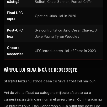
câștigă
Belfort, Chael Sonnen, Forrest Griffin
Final
UFC
Oprit de Uriah Hall în 2020
luptă
Post-
UFC
S-a confruntat cu Julio Cesar Chavez Jr.,
box
Jake Paul și Tyron Woodley
Onoare
UFC
Introducerea Hall of Fame în 2023
moștenită
VÂRFUL LUI SILVA ÎNCĂ SE DEOSEBEȘTE
Sfârșitul târziu nu atinge ceea ce Silva a fost cel mai bun.
Ani de zile, a făcut ca categoria mijlocie să arate ca o
cameră încuiată în care numai el avea cheia. Rich Franklin nu
l-a putut rezolva. Dan Henderson nu l-a putut ţine destul de