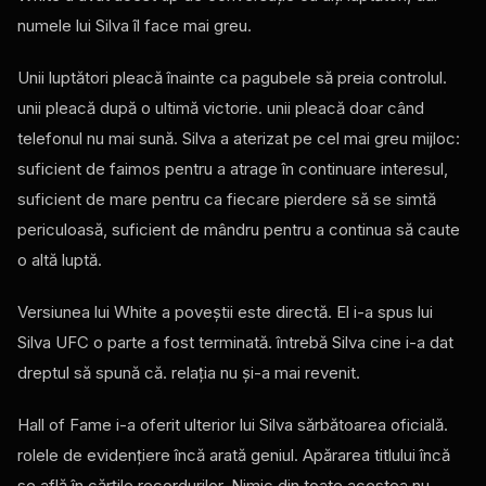
numele lui Silva îl face mai greu.
Unii luptători pleacă înainte ca pagubele să preia controlul.
unii pleacă după o ultimă victorie. unii pleacă doar când
telefonul nu mai sună. Silva a aterizat pe cel mai greu mijloc:
suficient de faimos pentru a atrage în continuare interesul,
suficient de mare pentru ca fiecare pierdere să se simtă
periculoasă, suficient de mândru pentru a continua să caute
o altă luptă.
Versiunea lui White a poveștii este directă. El i-a spus lui
Silva
UFC
o parte a fost terminată. întrebă Silva cine i-a dat
dreptul să spună că. relaţia nu şi-a mai revenit.
Hall of Fame i-a oferit ulterior lui Silva sărbătoarea oficială.
rolele de evidențiere încă arată geniul. Apărarea titlului încă
se află în cărțile recordurilor. Nimic din toate acestea nu