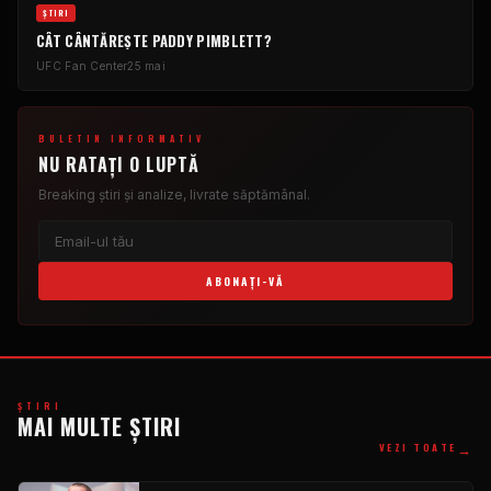
ȘTIRI
CÂT CÂNTĂREȘTE PADDY PIMBLETT?
UFC
Fan Center
25 mai
BULETIN INFORMATIV
NU RATAȚI O LUPTĂ
Breaking
știri și analize, livrate săptămânal.
ABONAŢI-VĂ
ȘTIRI
MAI MULTE ȘTIRI
→
VEZI TOATE