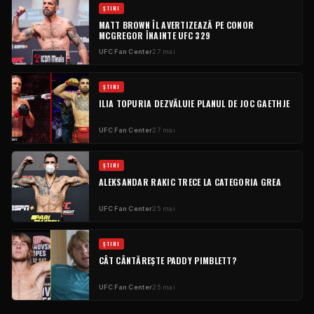
ȘTIRI
MATT BROWN ÎL AVERTIZEAZĂ PE CONOR
MCGREGOR ÎNAINTE
UFC
329
UFC
Fan Center
27 mai
ȘTIRI
ILIA TOPURIA DEZVĂLUIE PLANUL DE JOC GAETHJE
UFC
Fan Center
27 mai
ȘTIRI
ALEKSANDAR RAKIC TRECE LA CATEGORIA GREA
UFC
Fan Center
25 mai
ȘTIRI
CÂT CÂNTĂREȘTE PADDY PIMBLETT?
UFC
Fan Center
25 mai