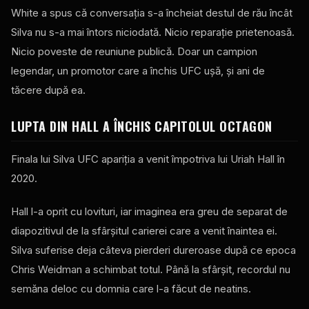
White a spus că conversația s-a încheiat destul de rău încât
Silva nu s-a mai întors niciodată. Nicio reparație prietenoasă.
Nicio poveste de reuniune publică. Doar un campion
legendar, un promotor care a închis
UFC
ușă, și ani de
tăcere după ea.
LUPTA DIN HALL A ÎNCHIS CAPITOLUL OCTAGON
Finala lui Silva
UFC
apariția a venit împotriva lui Uriah Hall în
2020.
Hall l-a oprit cu lovituri, iar imaginea era greu de separat de
diapozitivul de la sfârșitul carierei care a venit înaintea ei.
Silva suferise deja câteva pierderi dureroase după ce epoca
Chris Weidman a schimbat totul. Până la sfârșit, recordul nu
semăna deloc cu domnia care l-a făcut de neatins.