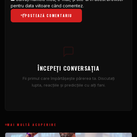
pentru data viitoare când comentez.
POSTEAZĂ COMENTARIU
ÎNCEPEȚI CONVERSAȚIA
Fii primul care împărtășește părerea ta. Discutați
lupta, reacțiile și predicțiile cu alți fani.
MAI MULTĂ ACOPERIRE