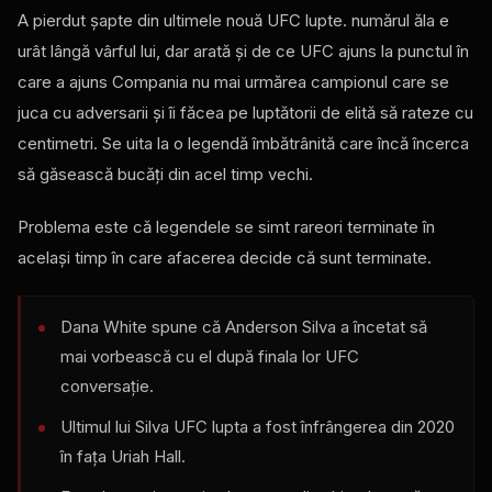
A pierdut șapte din ultimele nouă
UFC
lupte. numărul ăla e
urât lângă vârful lui, dar arată şi de ce
UFC
ajuns la punctul în
care a ajuns Compania nu mai urmărea campionul care se
juca cu adversarii și îi făcea pe luptătorii de elită să rateze cu
centimetri. Se uita la o legendă îmbătrânită care încă încerca
să găsească bucăți din acel timp vechi.
Problema este că legendele se simt rareori terminate în
același timp în care afacerea decide că sunt terminate.
Dana White spune că Anderson Silva a încetat să
mai vorbească cu el după finala lor
UFC
conversație.
Ultimul lui Silva
UFC
lupta a fost înfrângerea din 2020
în fața Uriah Hall.