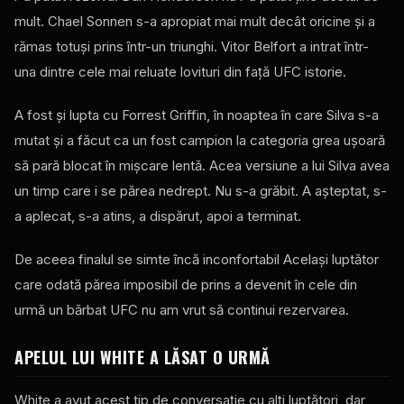
mult. Chael Sonnen s-a apropiat mai mult decât oricine şi a
rămas totuşi prins într-un triunghi. Vitor Belfort a intrat într-
una dintre cele mai reluate lovituri din faţă
UFC
istorie.
A fost și lupta cu Forrest Griffin, în noaptea în care Silva s-a
mutat și a făcut ca un fost campion la categoria grea ușoară
să pară blocat în mișcare lentă. Acea versiune a lui Silva avea
un timp care i se părea nedrept. Nu s-a grăbit. A așteptat, s-
a aplecat, s-a atins, a dispărut, apoi a terminat.
De aceea finalul se simte încă inconfortabil Același luptător
care odată părea imposibil de prins a devenit în cele din
urmă un bărbat
UFC
nu am vrut să continui rezervarea.
APELUL LUI WHITE A LĂSAT O URMĂ
White a avut acest tip de conversație cu alți luptători, dar