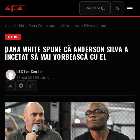
Căutare
Acasă
Știri
Dana White spune că Anderson Silva s-a oprit...
ȘTIRI
DANA WHITE SPUNE CĂ ANDERSON SILVA A
ÎNCETAT SĂ MAI VORBEASCĂ CU EL
UFC
Fan Center
27 mai 2026
5 min citit