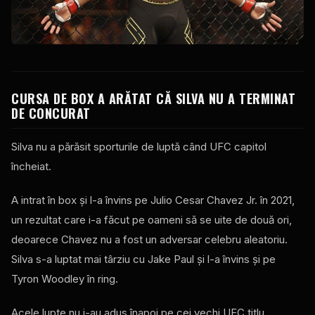
CURSA DE BOX A ARĂTAT CĂ SILVA NU A TERMINAT
DE CONCURAT
Silva nu a părăsit sporturile de luptă când
UFC
capitol
încheiat.
A intrat în box și l-a învins pe Julio Cesar Chavez Jr. în 2021,
un rezultat care i-a făcut pe oameni să se uite de două ori,
deoarece Chavez nu a fost un adversar celebru aleatoriu.
Silva s-a luptat mai târziu cu Jake Paul și l-a învins și pe
Tyron Woodley în ring.
Acele lupte nu i-au adus înapoi pe cei vechi
UFC
titlu