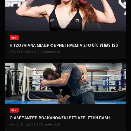
NΈΑ
Η ΤΖΟΥΛΙΆΝΑ ΜΊΛΕΡ ΦΈΡΝΕΙ ΗΡΕΜΊΑ ΣΤΟ UFC VEGAS 120
Κέντρο Οπαδών UFC
Αύγουστος 6
NΈΑ
Ο ΑΛΕΞΆΝΤΕΡ ΒΟΛΚΑΝΌΦΣΚΙ ΕΣΤΙΆΖΕΙ ΣΤΗΝ ΠΆΛΗ
Κέντρο Οπαδών UFC
Αύγουστος 6