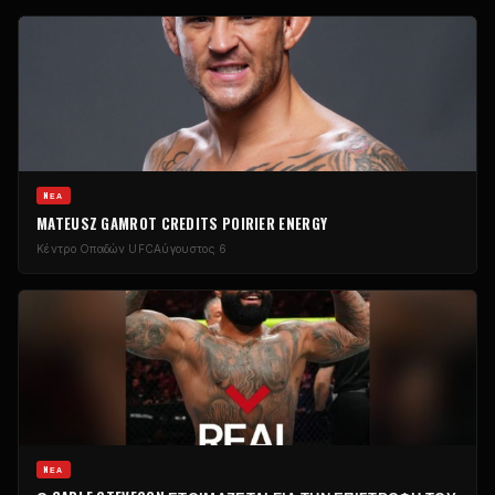
NΈΑ
MATEUSZ GAMROT CREDITS POIRIER ENERGY
Κέντρο Οπαδών UFC
Αύγουστος 6
NΈΑ