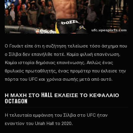
Ο Γουάιτ είπε ότι η συζήτηση τελείωσε τόσο άσχημα που
ο Σίλβα δεν επανήλθε ποτέ. Καμία φιλική επανένωση.
Καμία ιστορία δημόσιας επανένωσης. Απλώς ένας
θρυλικός πρωταθλητής, ένας προμότερ που έκλεισε την
πόρτα του UFC και χρόνια σιωπής μετά από αυτό.
Η ΜΆΧΗ ΣΤΟ HALL ΈΚΛΕΙΣΕ ΤΟ ΚΕΦΆΛΑΙΟ
OCTAGON
Η τελευταία εμφάνιση του Σίλβα στο UFC ήταν
εναντίον του Uriah Hall το 2020.