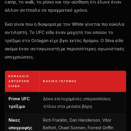
camp, το walk, το ρίσκο και την αίσθηση ότι έλυνε έναν
άλλον αντίπαλο σε πραγματικό χρόνο.
Εκεί είναι που η διαφορά με τον White γίνεται πιο εύκολα
αντιληπτή. Το UFC είδε έναν μαχητή του οποίου το
τρέξιμο στο Octagon είχε βγει εκτός δρόμου. Ο Silva είδε
ακόμα έναν ανταγωνιστή με περισσότερες αγωνιστικές
υποχρεώσεις.
ΚΕΦΆΛΑΙΟ
ΆΝΤΕΡΣΟΝ
ΒΑΣΙΚΌ ΓΕΓΟΝΌΣ
ΣΊΛΒΑ
Prime UFC
Δέκα επιτυχημένες υπερασπίσεις
τρέξιμο
τίτλου στα μεσαία βάρη
Νίκες
Rich Franklin, Dan Henderson, Vitor
υπογραφής
Belfort, Chael Sonnen, Forrest Griffin