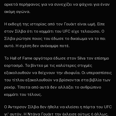
αρκετά περήφανος για να συνεχίζει να ψάχνει για έναν
ακόμη αγώνα.
Η εκδοχή της ιστορίας από τον Γουάιτ είναι ωμή. Είπε
στον Σίλβα ότι το κομμάτι του UFC είχε τελειώσει. Ο
Σίλβα ρώτησε ποιος του έδωσε το δικαίωμα να το πει
αυτό. Η σχέση δεν ανέκαμψε ποτέ.
Το Hall of Fame αργότερα έδωσε στον Silva τον επίσημο
εορτασμό. Τα βίντεο με τις καλύτερες στιγμές
εξακολουθούν να δείχνουν την ιδιοφυΐα. Οι υπερασπίσεις
του τίτλου εξακολουθούν να βρίσκονται στα βιβλία των
ρεκόρ. Τίποτα από αυτά δεν αλλάζει το ανθρώπινο
κομμάτι του τέλους.
Ο Άντερσον Σίλβα δεν ήθελε να κλείσει η πόρτα του UFC
γι' αυτόν. Η Ντάνα Γουάιτ την έκλεισε ούτως ή άλλως.