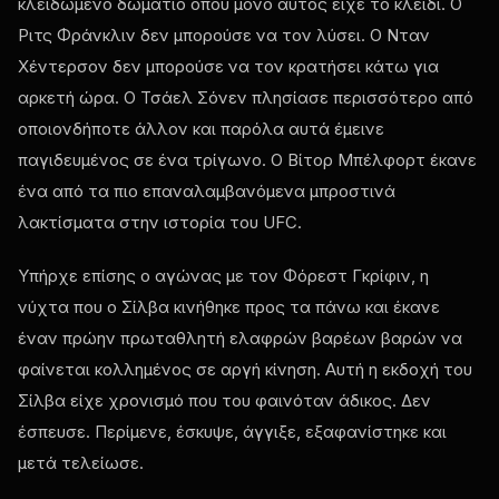
κλειδωμένο δωμάτιο όπου μόνο αυτός είχε το κλειδί. Ο
Ριτς Φράνκλιν δεν μπορούσε να τον λύσει. Ο Νταν
Χέντερσον δεν μπορούσε να τον κρατήσει κάτω για
αρκετή ώρα. Ο Τσάελ Σόνεν πλησίασε περισσότερο από
οποιονδήποτε άλλον και παρόλα αυτά έμεινε
παγιδευμένος σε ένα τρίγωνο. Ο Βίτορ Μπέλφορτ έκανε
ένα από τα πιο επαναλαμβανόμενα μπροστινά
λακτίσματα στην ιστορία του UFC.
Υπήρχε επίσης ο αγώνας με τον Φόρεστ Γκρίφιν, η
νύχτα που ο Σίλβα κινήθηκε προς τα πάνω και έκανε
έναν πρώην πρωταθλητή ελαφρών βαρέων βαρών να
φαίνεται κολλημένος σε αργή κίνηση. Αυτή η εκδοχή του
Σίλβα είχε χρονισμό που του φαινόταν άδικος. Δεν
έσπευσε. Περίμενε, έσκυψε, άγγιξε, εξαφανίστηκε και
μετά τελείωσε.