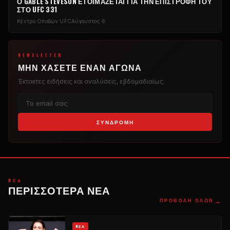
Ο GABLE STEVESON ΕΤΟΙΜΆΖΕΤΑΙ ΓΙΑ ΤΗΝ ΕΠΙΣΤΡΟΦΉ ΤΟΥ
ΣΤΟ UFC 331
Κέντρο Οπαδών UFC
Αύγουστος 6
NEWSLETTER
ΜΗΝ ΧΆΣΕΤΕ ΈΝΑΝ ΑΓΏΝΑ
Έκτακτες ειδήσεις και αναλύσεις, εβδομαδιαίως.
ΣΥΝΔΡΟΜΉ
NΈΑ
ΠΕΡΙΣΣΌΤΕΡΑ ΝΈΑ
→
ΠΡΟΒΟΛΉ ΌΛΩΝ
NΈΑ