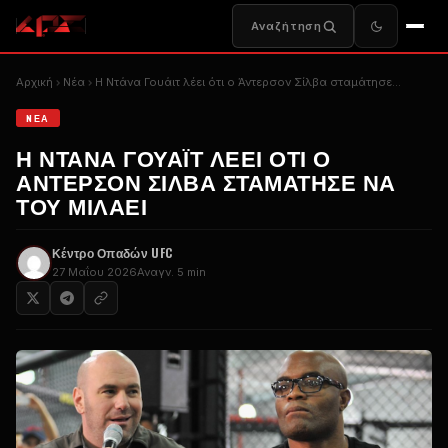
Αναζήτηση
Αρχική
Nέα
Η Ντάνα Γουάιτ λέει ότι ο Άντερσον Σίλβα σταμάτησε...
NΈΑ
Η ΝΤΆΝΑ ΓΟΥΆΙΤ ΛΈΕΙ ΌΤΙ Ο
ΆΝΤΕΡΣΟΝ ΣΊΛΒΑ ΣΤΑΜΆΤΗΣΕ ΝΑ
ΤΟΥ ΜΙΛΆΕΙ
Κέντρο Οπαδών UFC
27 Μαΐου 2026
Αναγν. 5 min