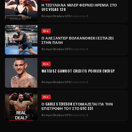
Η ΤΖΟΥΛΙΆΝΑ ΜΊΛΕΡ ΦΈΡΝΕΙ ΗΡΕΜΊΑ ΣΤΟ
UFC VEGAS 120
Κέντρο Οπαδών UFC
Αύγουστος 6
NΈΑ
Ο ΑΛΕΞΆΝΤΕΡ ΒΟΛΚΑΝΌΦΣΚΙ ΕΣΤΙΆΖΕΙ
ΣΤΗΝ ΠΆΛΗ
Κέντρο Οπαδών UFC
Αύγουστος 6
NΈΑ
MATEUSZ GAMROT CREDITS POIRIER ENERGY
Κέντρο Οπαδών UFC
Αύγουστος 6
NΈΑ
Ο GABLE STEVESON ΕΤΟΙΜΆΖΕΤΑΙ ΓΙΑ ΤΗΝ
ΕΠΙΣΤΡΟΦΉ ΤΟΥ ΣΤΟ UFC 331
Κέντρο Οπαδών UFC
Αύγουστος 6