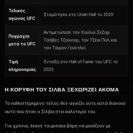
Τελικός
Σταμάτησα στο Uriah Hall το 2020
αγώνας UFC
Αντιμετώπισε τον Χούλιο Σέζαρ
Πυγμαχία
Τσάβες Τζούνιορ, τον Τζέικ Πολ και
μετά το UFC
τον Τάιρον Γούντλεϊ
Τιμή
Ένταξη στο Hall of Fame του UFC το
κληρονομιάς
2023
Η ΚΟΡΥΦΉ ΤΟΥ ΣΊΛΒΑ ΞΕΧΩΡΊΖΕΙ ΑΚΌΜΑ
Το καθυστερημένο τέλος δεν αγγίζει ούτε κατά διάνοια
αυτό που ήταν ο Σίλβα στα καλύτερά του.
Για χρόνια, έκανε τα μεσαία βάρη να μοιάζουν με