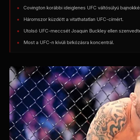
Covington korábbi ideiglenes UFC váltósúlyú bajnokkén
Háromszor küzdött a vitathatatlan UFC-címért.
Utolsó UFC-meccsét Joaquin Buckley ellen szenvedte
Most a UFC-n kívüli birkózásra koncentrál.