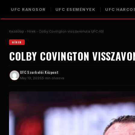
UFC RANGSOR
UFC ESEMÉNYEK
UFC HARCO
Kezdőlap
Hírek
Colby Covington visszavonul a UFC-től
HÍREK
COLBY COVINGTON VISSZAVO
UFC Szurkolói Központ
May 19, 2026
5 min olvasva