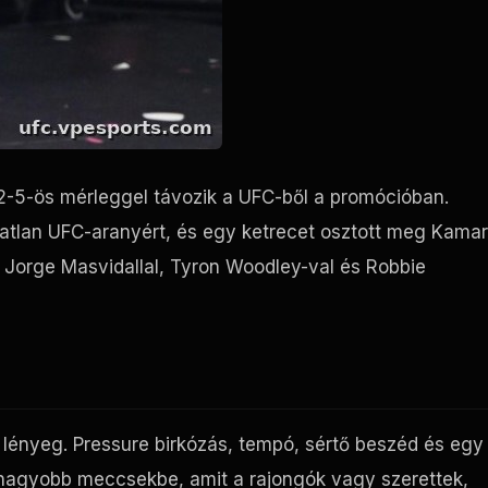
12-5-ös mérleggel távozik a UFC-ből a promócióban.
atatlan UFC-aranyért, és egy ketrecet osztott meg Kama
 Jorge Masvidallal, Tyron Woodley-val és Robbie
 lényeg. Pressure birkózás, tempó, sértő beszéd és egy
 nagyobb meccsekbe, amit a rajongók vagy szerettek,