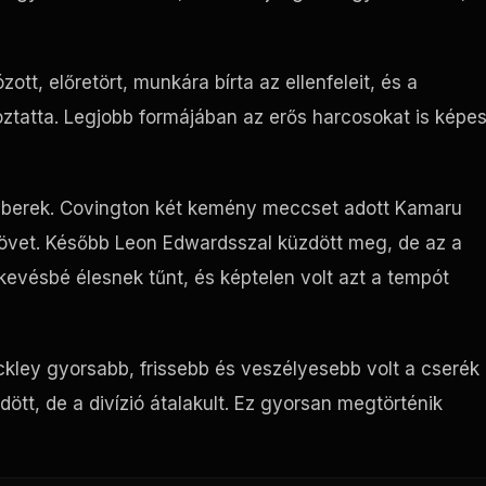
tt, előretört, munkára bírta az ellenfeleit, és a
tatta. Legjobb formájában az erős harcosokat is képe
berek. Covington két kemény meccset adott Kamaru
övet. Később Leon Edwardsszal küzdött meg, de az a
evésbé élesnek tűnt, és képtelen volt azt a tempót
kley gyorsabb, frissebb és veszélyesebb volt a cserék
tt, de a divízió átalakult. Ez gyorsan megtörténik