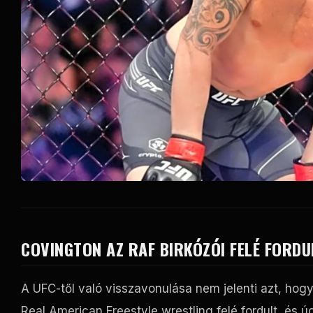
COVINGTON AZ RAF BIRKÓZÓI FELÉ FORDU
A UFC-től való visszavonulása nem jelenti azt, hog
Real American Freestyle wrestling felé fordult, és ú