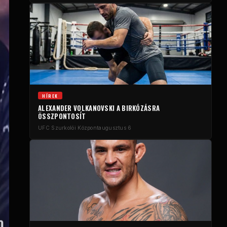
HÍREK
ALEXANDER VOLKANOVSKI A BIRKÓZÁSRA
ÖSSZPONTOSÍT
UFC Szurkolói Központ
augusztus 6