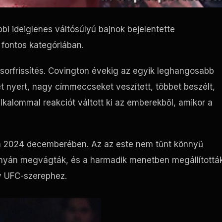
i ideiglenes váltósúlyú bajnok bejelentette
 fontos kategóriában.
orfrissítés. Covington évekig az egyik leghangosabb
 nyert, nagy címmeccseket veszített, többet beszélt,
lkalommal reakciót váltott ki az emberekből, amikor a
ta 2024 decemberében. Az az este nem tűnt könnyű
nyán megvágták, és a harmadik menetben megállították
ly UFC-szerephez.