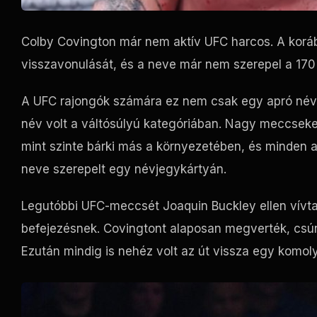
Colby Covington már nem aktív UFC harcos. A korább
visszavonulását, és a neve már nem szerepel a 170
A UFC rajongók számára ez nem csak egy apró névs
név volt a váltósúlyú kategóriában. Nagy meccseket
mint szinte bárki más a környezetében, és minden a
neve szerepelt egy névjegykártyán.
Legutóbbi UFC-meccsét Joaquin Buckley ellen vív
befejezésnek. Covingtont alaposan megverték, csú
Ezután mindig is nehéz volt az út vissza egy komo