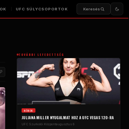
KOK
UFC SÚLYCSOPORTOK
Keresés
TOVÁBBI LEFEDETTSÉG
HÍREK
JULIANA MILLER NYUGALMAT HOZ A UFC VEGAS 120-RA
UFC Szurkolói Központ
augusztus 6