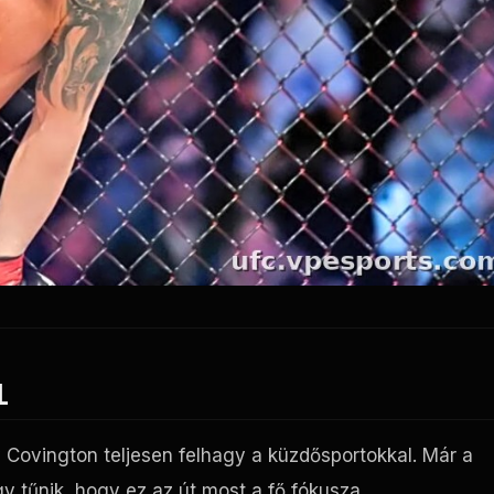
L
y Covington teljesen felhagy a küzdősportokkal. Már a
gy tűnik, hogy ez az út most a fő fókusza.