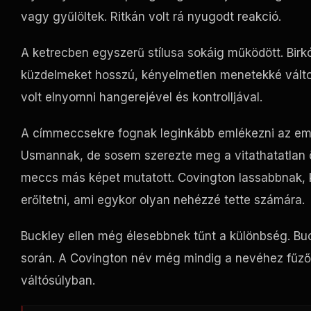
vagy gyűlöltek. Ritkán volt rá nyugodt reakció.
A ketrecben egyszerű stílusa sokáig működött. Birkózo
küzdelmeket hosszú, kényelmetlen menetekké változ
volt elnyomni hangerejével és kontrolljával.
A címmeccsekre fognak leginkább emlékezni az em
Usmannak, de sosem szerezte meg a vitathatatlan 
meccs más képet mutatott. Covington lassabbnak, k
erőltetni, ami egykor olyan nehézzé tette számára.
Buckley ellen még élesebbnek tűnt a különbség. Buc
során. A Covington név még mindig a nevéhez fűződö
váltósúlyban.