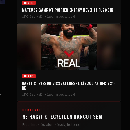
HÍREK
MATEUSZ GAMROT POIRIER ENERGY NEVÉHEZ FŰZŐDIK
UFC Szurkolói Központ
augusztus 6
HÍREK
GABLE STEVESON VISSZATÉRÉSRE KÉSZÜL AZ UFC 331-
RE
.
UFC Szurkolói Központ
augusztus 6
HÍRLEVÉL
NE HAGYJ KI EGYETLEN HARCOT SEM
Friss hírek és elemzések, hetente.