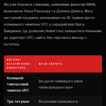
Він уже боровся з іменами, знайомими фанатам MMA,
включаючи Люка Рокхолда та Діллона Деніса. Його
наступний поєдинок заплановано на 30 травня проти
колишнього чемпіона UFC у середній вазі Кріса
Вайдмана. Це дозволяє Ковінгтону залишатися близьким
до аудиторії UFC, навіть без чергового виходу з
октагону.
КАР'ЄРНІ
НОТАТКИ КОЛБІ
ЩО ЦЕ ЗНАЧИТЬ
КОВІНГТОНА
Колишній
Він досяг найвищого рівня
тимчасовий
напівсередньої ваги
чемпіон UFC
Три титульні
Він роками залишався в