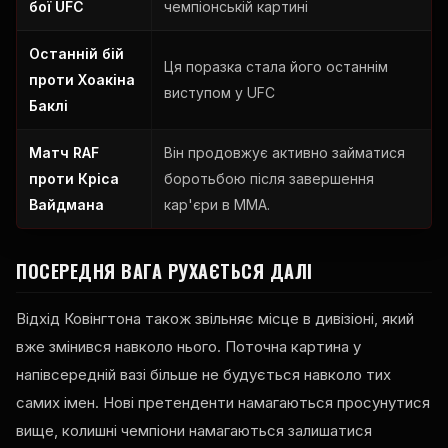
бої UFC
чемпіонській картині
Останній бій
Ця поразка стала його останнім
проти Хоакіна
виступом у UFC
Баклі
Матч RAF
Він продовжує активно займатися
проти Кріса
боротьбою після завершення
Вайдмана
кар'єри в ММА.
ПОСЕРЕДНЯ ВАГА РУХАЄТЬСЯ ДАЛІ
Відхід Ковінгтона також звільняє місце в дивізіоні, який
вже змінився навколо нього. Поточна картина у
напівсередній вазі більше не будується навколо тих
самих імен. Нові претенденти намагаються просунутися
вище, колишні чемпіони намагаються залишатися