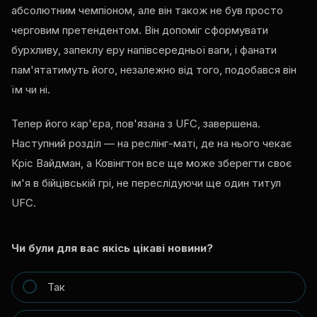
абсолютним чемпіоном, але він також не був просто
черговим претендентом. Він допоміг сформувати
бурхливу, запеклу еру напівсередньої ваги, і фанати
пам'ятатимуть його, незалежно від того, подобався він
їм чи ні.
Тепер його кар'єра, пов'язана з UFC, завершена.
Наступний розділ — на реслінг-маті, де на нього чекає
Кріс Вайдман, а Ковінгтон все ще може зберегти своє
ім'я в бійцівській грі, не переслідуючи ще один титул
UFC.
Чи були для вас якісь цікаві новини?
Так