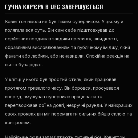
ГУЧНА КАР'ЄРА В UFC ЗАВЕРШУЄТЬСЯ
Ковінгтон ніколи не був тихим суперником. У цьому й
полягала вся суть. Він сам себе підштовхував до
серйозних поєдинків завдяки пресингу, швидкості,
образливим висловлюванням та публічному іміджу, який
фанати або любили, або ненавиділи. Спокійна реакція на
нього була рідко.
У клітці у нього був простий стиль, який працював
протягом тривалого часу. Він боровся, просувався
вперед, змушував суперників працювати та
перетворював бої на довгі, незручні раунди. У найкращих
своїх проявах він міг перемагати сильних бійців силою та
контролем.
Найбільше люди запам'ятають титульні бої. Ковінгтон