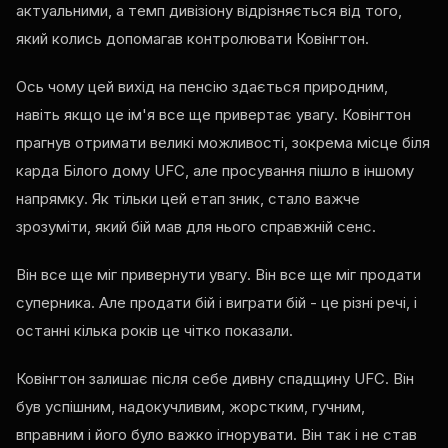
актуальними, а темп дивізіону відрізняється від того,
який колись допомагав контролювати Ковінгтон.
Ось чому цей вихід на пенсію здається природним,
навіть якщо це ім'я все ще привертає увагу. Ковінгтон
прагнув отримати великі можливості, зокрема місце біля
карда Білого дому UFC, але просування пішло в іншому
напрямку. Як тільки цей етап зник, стало важче
зрозуміти, який бій мав для нього справжній сенс.
Він все ще міг привернути увагу. Він все ще міг продати
суперника. Але продати бій і виграти бій - це різні речі, і
останні кілька років це чітко показали.
Ковінгтон залишає після себе дивну спадщину UFC. Він
був успішним, надокучливим, жорстким, гучним,
вправним і його було важко ігнорувати. Він так і не став