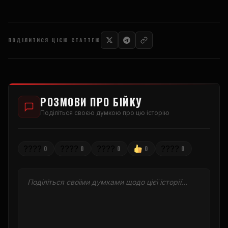
ПОДІЛИТИСЯ ЦІЄЮ СТАТТЕЮ
РОЗМОВИ ПРО БІЙКУ
Поділіться своєю думкою про цю історію
????
????
????
????
0
0
0
0
0