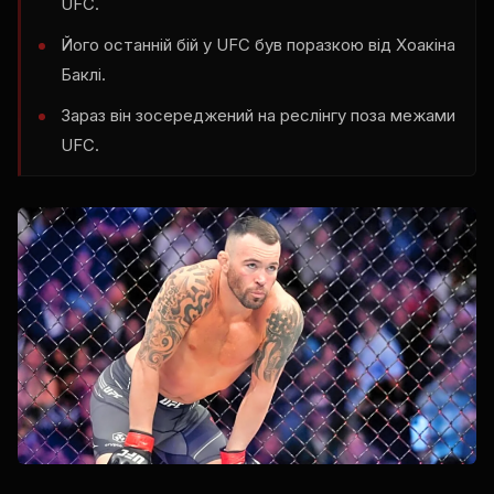
UFC.
Його останній бій у UFC був поразкою від Хоакіна
Баклі.
Зараз він зосереджений на реслінгу поза межами
UFC.