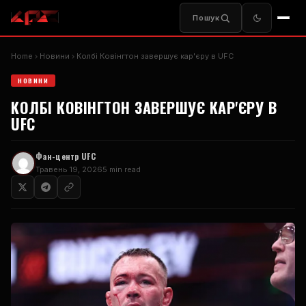
Пошук
Home
Новини
Колбі Ковінгтон завершує кар'єру в UFC
НОВИНИ
КОЛБІ КОВІНГТОН ЗАВЕРШУЄ КАР'ЄРУ В
UFC
Фан-центр UFC
Травень 19, 2026
5 min read