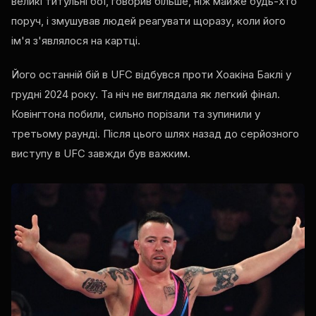
великі титульні бої, говорив більше, ніж майже будь-хто
поруч, і змушував людей реагувати щоразу, коли його
ім'я з'являлося на картці.
Його останній бій в UFC відбувся проти Хоакіна Баклі у
грудні 2024 року. Та ніч не виглядала як легкий фінал.
Ковінгтона побили, сильно порізали та зупинили у
третьому раунді. Після цього шлях назад до серйозного
виступу в UFC завжди був важким.