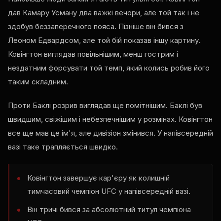
дав Камару Усману два важкі вечори, але той так і не
здобув беззаперечного пояса. Пізніше він бився з
Леоном Едвардсом, але той бій показав іншу картину.
Ковінгтон виглядав повільнішим, менш гострим і
нездатним форсувати той темп, який колись робив його
таким складним.
Проти Баклі розрив виглядав ще помітнішим. Баклі був
швидшим, свіжішим і небезпечнішим у розмінах. Ковінгтон
все ще мав це ім'я, але дивізіон змінився. У напівсередній
вазі таке трапляється швидко.
Ковінгтон завершує кар'єру як колишній
тимчасовий чемпіон UFC у напівсередній вазі.
Він тричі бився за абсолютний титул чемпіона