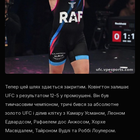
Тепер цей шлях здається закритим. Ковінгтон залишає
UFC з результатом 12-5 у промоушені. Він був
тимчасовим чемпіоном, тричі бився за абсолютне
золото UFC і ділив клітку з Камару Усманом, Леоном
Едвардсом, Рафаелем дос Анжосом, Хорхе
Масвідалем, Тайроном Вудлі та Роббі Лоулером.