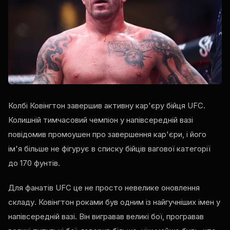
Колбі Ковінгтон завершив активну кар'єру бійця UFC.
Колишній тимчасовий чемпіон у напівсередній вазі
повідомив промоушен про завершення кар'єри, і його
ім'я більше не фігурує в списку бійців вагової категорії
до 170 фунтів.
Для фанатів UFC це не просто невелике оновлення
складу. Ковінгтон роками був одним із найгучніших імен у
напівсередній вазі. Він вигравав великі бої, програвав