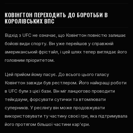
КОВІНГТОН ПЕРЕХОДИТЬ ДО БОРОТЬБИ В
КОРОЛІВСЬКИХ ВПС
Відхід з UFC не означає, що Ковінгтон повністю залишає
бойові види спорту. Він уже перейшов у справжній
американський фрістайл, і цей шлях тепер виглядає його
головним пріоритетом.
Цей прийом йому пасує. До всього цього галасу
Ковінгтон завжди був рестлером. Його найкращі роботи
в UFC були з цієї бази. Він міг ланцюгово проводити
тейкдауни, форсувати сутички та втомлювати
суперників. У реслінгу він може продовжувати
використовувати ту частину своєї гри, яка підтримувала
його протягом більшої частини кар'єри.