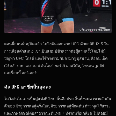
ตอนนี้ถนนนั่นดูปิดแล้ว โควิงตันออกจาก
UFC
ด้วยสถิติ 12-5 ใน
การเลื่อนตําแหน่ง เขาเป็นแชมป์ชั่วคราวต่อสู้สามครั้งโดยไม่มี
ปัญหา
UFC
โกลด์ และใช้กรงร่วมกับคามารู อุสมาน, ลีออน เอ็ด
เวิร์ดส์, ราฟาเอล ดอส อันโฮส, ฮอร์เก้ มาสวิดัล, ไทรอน วูดลีย์
และร็อบบี้ ลอว์เลอร์
ดัง
UFC
อาชีพสิ้นสุดลง
โควิงตันไม่เคยเป็นคู่แข่งที่เงียบ นั่นคือประเด็นทั้งหมด เขาผลักดัน
ตัวเองเข้าสู่การต่อสู้ครั้งใหญ่ด้วยการต่อสู้ที่กดดัน ก้าว พูดไร้สาระ
และภาพลักษณ์ต่อสาธารณะที่แฟน ๆ ทั้งรักหรือเกลียด ไม่ค่อยมี