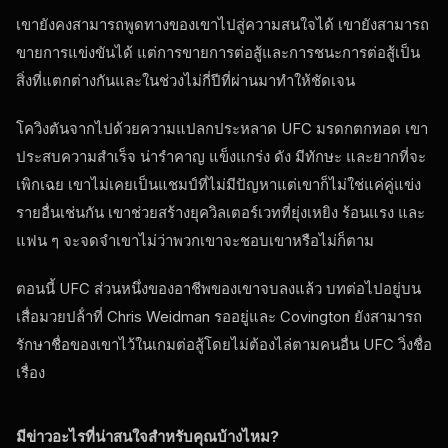
เขายังคงสามารถพูดทางของเขาไปสู่ความสนใจได้ เขายังสามารถ
ขายการแข่งขันได้ แต่การขายการต่อสู้และการชนะการต่อสู้เป็น
สิ่งที่แตกต่างกันและในช่วงไม่กี่ปีที่ผ่านมาทําให้ชัดเจน
โควิงตันจากไปด้วยความแปลกประหลาด
UFC
มรดกตกทอด เขา
ประสบความสําเร็จ น่ารําคาญ แข็งแกร่ง ดัง มีทักษะ และยากที่จะ
เพิกเฉย เขาไม่เคยเป็นแชมป์ที่ไม่มีปัญหาแต่เขาก็ไม่ใช่แค่คู่แข่ง
รายอื่นเช่นกัน เขาช่วยสร้างยุควิลเตอร์เวทที่ยุ่งเหยิง ร้อนแรง และ
แฟน ๆ จะจดจําเขาไม่ว่าพวกเขาจะชอบเขาหรือไม่ก็ตาม
ตอนนี้
UFC
ส่วนหนึ่งของอาชีพของเขาจบลงแล้ว บทต่อไปอยู่บน
เสื่อมวยปล้ําที่ Chris Weidman รออยู่และ Covington ยังสามารถ
รักษาชื่อของเขาไว้ในเกมต่อสู้โดยไม่ต้องไล่ตามคนอื่น
UFC
วิ่งชื่อ
เรื่อง
มีข่าวอะไรที่น่าสนใจสําหรับคุณบ้างไหม?