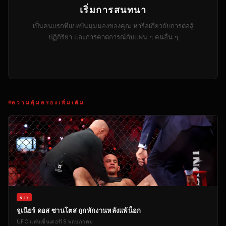
เริ่มการสนทนา
เป็นคนแรกที่แบ่งปันมุมมองของคุณ หารือเกี่ยวกับการต่อสู้
ปฏิกิริยา และการคาดการณ์กับแฟน ๆ คนอื่น ๆ
ความคุ้มครองเพิ่มเติม
ข่าว
จูเนียร์ ดอส ซานโตส ถูกพักงานหลังแพ้น็อก
UFC
แฟนเซ็นเตอร์
19 พฤษภาคม