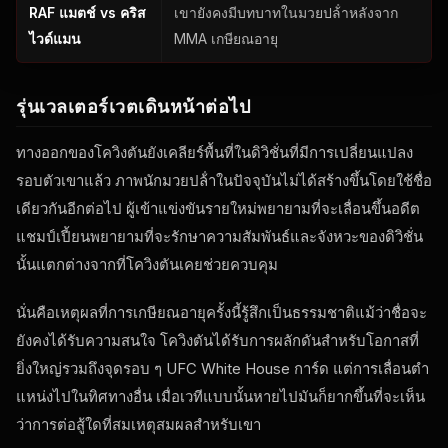
RAF
แมตช์ vs คริส
เขายังคงมีบทบาทในมวยปล้ําหลังจาก
ไวด์แมน
MMA เกษียณอายุ
รุ่นเวลเตอร์เวตเดินหน้าต่อไป
ทางออกของโควิงตันยังเคลียร์พื้นที่ในดิวิชั่นที่มีการเปลี่ยนแปลง
รอบตัวเขาแล้ว ภาพนักมวยปล้ําในปัจจุบันไม่ได้สร้างขึ้นโดยใช้ชื่อ
เดียวกันอีกต่อไป ผู้เข้าแข่งขันรายใหม่พยายามที่จะเลื่อนขึ้นอดีต
แชมป์เปี้ยนพยายามที่จะรักษาความสัมพันธ์และจังหวะของดิวิชั่น
นั้นแตกต่างจากที่โควิงตันเคยช่วยควบคุม
นั่นคือเหตุผลที่การเกษียณอายุครั้งนี้รู้สึกเป็นธรรมชาติแม้ว่าชื่อจะ
ยังคงได้รับความสนใจ โควิงตันได้รับการผลักดันสําหรับโอกาสที่
ยิ่งใหญ่รวมถึงจุดรอบ ๆ
UFC White House
การ์ด แต่การเลื่อนตํา
แหน่งไปในทิศทางอื่น เมื่อเวทีแบบนั้นหายไปมันก็ยากขึ้นที่จะเห็น
ว่าการต่อสู้ใดที่สมเหตุสมผลสําหรับเขา