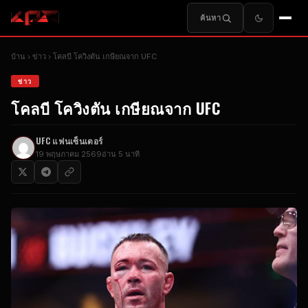
ค้นหา
บ้าน
ข่าว
โคลบี โควิงตัน เกษียณจาก
UFC
ข่าว
โคลบี โควิงตัน เกษียณจาก
UFC
UFC
แฟนเซ็นเตอร์
19 พฤษภาคม 2569
อ่าน 5 นาที