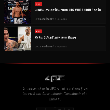
ข่าว
เบนสัน เฮนเดอร์สัน สแลม
UFC WHITE HOUSE
การ์ด
UFC
แฟนเซ็นเตอร์
19 พฤษภาคม
ข่าว
ดัสติน ปัวริเยร์โทรหาเนท ดิแอซ
UFC
แฟนเซ็นเตอร์
19 พฤษภาคม
บ้านของคุณสําหรับ
UFC
ข่าวสาร การ์ดต่อสู้ บท
วิเคราะห์ และเนื้อหาแฟนคลับ โดยแฟนคลับเพื่อ
แฟนคลับ