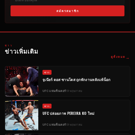
สมัครสมาชิก
ข่าว
ข่าวเพิ่มเติม
→
ดูทั้งหมด
ข่าว
จูเนียร์ ดอส ซานโตส ถูกพักงานหลังแพ้น็อก
UFC
แฟนเซ็นเตอร์
19 พฤษภาคม
ข่าว
UFC
ปล่อยภาพ PEREIRA KO ใหม่
UFC
แฟนเซ็นเตอร์
19 พฤษภาคม