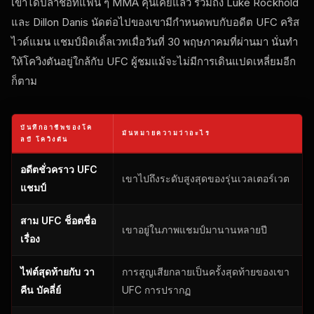
เขาได้ปล้ําชื่อที่แฟน ๆ MMA คุ้นเคยแล้ว รวมถึง Luke Rockhold
และ Dillon Danis นัดต่อไปของเขามีกําหนดพบกับอดีต
UFC
คริส
ไวด์แมน แชมป์มิดเดิ้ลเวทเมื่อวันที่ 30 พฤษภาคมที่ผ่านมา นั่นทํา
ให้โควิงตันอยู่ใกล้กับ
UFC
ผู้ชมแม้จะไม่มีการเดินแปดเหลี่ยมอีก
ก็ตาม
บันทึกอาชีพของโค
มันหมายความว่าอะไร
ลบี โควิงตัน
อดีตชั่วคราว
UFC
เขาไปถึงระดับสูงสุดของรุ่นเวลเตอร์เวต
แชมป์
สาม
UFC
ช็อตชื่อ
เขาอยู่ในภาพแชมป์มานานหลายปี
เรื่อง
ไฟต์สุดท้ายกับ วา
การสูญเสียกลายเป็นครั้งสุดท้ายของเขา
คีน บัคลี่ย์
UFC
การปรากฏ