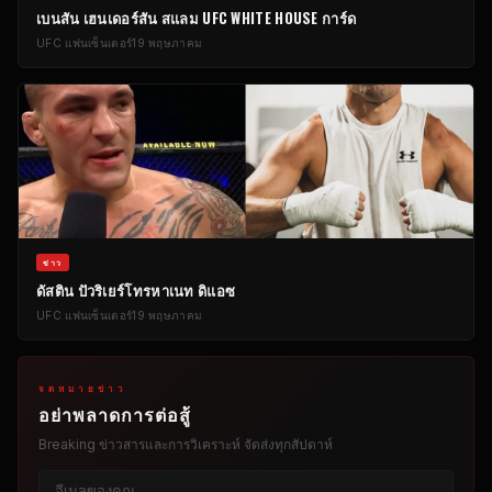
เบนสัน เฮนเดอร์สัน สแลม
UFC WHITE HOUSE
การ์ด
UFC
แฟนเซ็นเตอร์
19 พฤษภาคม
ข่าว
ดัสติน ปัวริเยร์โทรหาเนท ดิแอซ
UFC
แฟนเซ็นเตอร์
19 พฤษภาคม
จดหมายข่าว
อย่าพลาดการต่อสู้
Breaking
ข่าวสารและการวิเคราะห์ จัดส่งทุกสัปดาห์