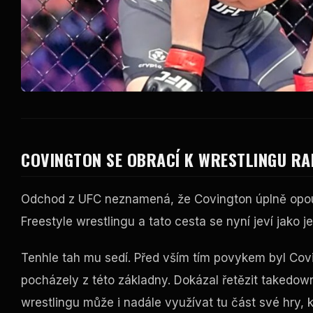
COVINGTON SE OBRACÍ K WRESTLINGU RA
Odchod z UFC neznamená, že Covington úplně opouš
Freestyle wrestlingu a tato cesta se nyní jeví jako j
Tenhle tah mu sedí. Před vším tím povykem byl Cov
pocházely z této základny. Dokázal řetězit takedow
wrestlingu může i nadále využívat tu část své hry, k