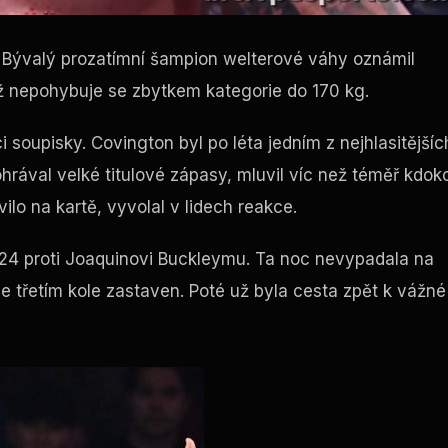
. Bývalý prozatímní šampion welterové váhy oznámil
ž nepohybuje se zbytkem kategorie do 170 kg.
 soupisky. Covington byl po léta jedním z nejhlasitějšíc
rával velké titulové zápasy, mluvil víc než téměř kdoko
ilo na kartě, vyvolal v lidech reakce.
024 proti Joaquinovi Buckleymu. Ta noc nevypadala na
ve třetím kole zastaven. Poté už byla cesta zpět k vážné