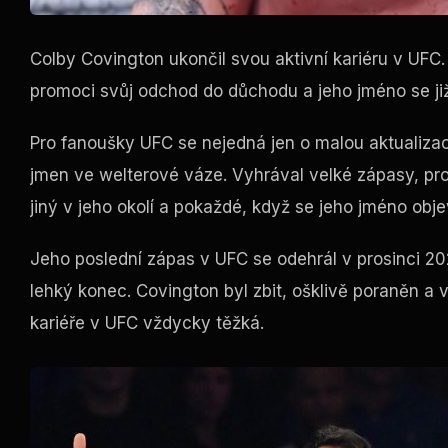
Colby Covington ukončil svou aktivní kariéru v UFC
promoci svůj odchod do důchodu a jeho jméno se ji
Pro fanoušky UFC se nejedná jen o malou aktualizaci
jmen ve welterové váze. Vyhrával velké zápasy, proh
jiný v jeho okolí a pokaždé, když se jeho jméno objev
Jeho poslední zápas v UFC se odehrál v prosinci 2
lehký konec. Covington byl zbit, ošklivě poraněn a 
kariéře v UFC vždycky těžká.