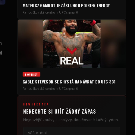
MATEUSZ GAMROT JE ZÁSLUHOU POIRIER ENERGY
Fanouškovské centrum UFC
srpna 6
h
li
NOVINKY
GABLE STEVESON SE CHYSTÁ NA NÁVRAT DO UFC 331
Fanouškovské centrum UFC
srpna 6
NEWSLETTER
NENECHTE SI UJÍT ŽÁDNÝ ZÁPAS
Nejnovější zprávy a analýzy, doručované každý týden.