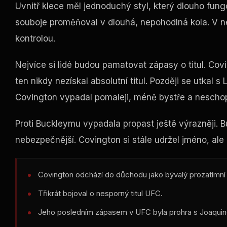
Uvnitř klece měl jednoduchý styl, který dlouho fungo
souboje proměňoval v dlouhá, nepohodlná kola. V nejl
kontrolou.
Nejvíce si lidé budou pamatovat zápasy o titul. Co
ten nikdy nezískal absolutní titul. Později se utkal
Covington vypadal pomaleji, méně bystře a neschopně
Proti Buckleymu vypadala propast ještě výrazněji. B
nebezpečnější. Covington si stále udržel jméno, ale
Covington odchází do důchodu jako bývalý prozatímn
Třikrát bojoval o nesporný titul UFC.
Jeho posledním zápasem v UFC byla prohra s Joaqui