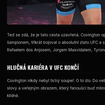
Teď se zdá, že je tato cesta uzavřená. Covington op
šampionem, třikrát bojoval o absolutní zlato UFC 
Rafaelem dos Anjosem, Jorgem Masvidalem, Tyro
HLUČNÁ KARIÉRA V UFC KONČÍ
Covington nikdy nebyl tichý soupeř. O to šlo. Do v
slovy a veřejným obrazem, který fanoušci buď milov
klidně.