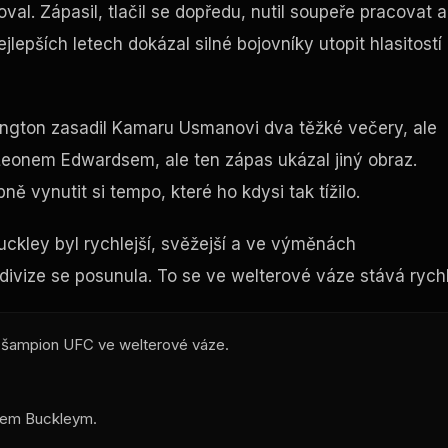
val. Zápasil, tlačil se dopředu, nutil soupeře pracovat a
epších letech dokázal silné bojovníky utopit hlasitostí
vington zasadil Kamaru Usmanovi dva těžké večery, ale
 s Leonem Edwardsem, ale ten zápas ukázal jiný obraz.
 vynutit si tempo, které ho kdysi tak tížilo.
uckley byl rychlejší, svěžejší a ve výměnách
 divize se posunula. To se ve welterové váze stává rychl
í šampion UFC ve welterové váze.
nem Buckleym.