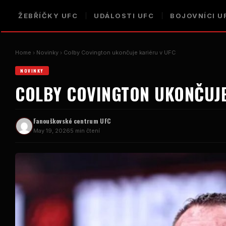
ŽEBŘÍČKY UFC
UDÁLOSTI UFC
BOJOVNÍCI U
Home
Novinky
Colby Covington ukončuje kariéru v UFC
NOVINKY
COLBY COVINGTON UKONČUJE
Fanouškovské centrum UFC
May 19, 2026
5 min čtení