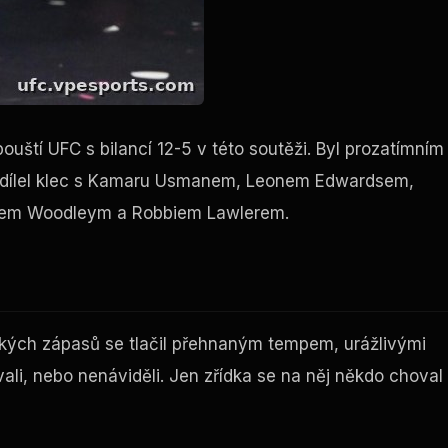
ouští UFC s bilancí 12-5 v této soutěži. Byl prozatímním
a sdílel klec s Kamaru Usmanem, Leonem Edwardsem,
nem Woodleym a Robbiem Lawlerem.
elkých zápasů se tlačil přehnaným tempem, urážlivými
ali, nebo nenáviděli. Jen zřídka se na něj někdo choval