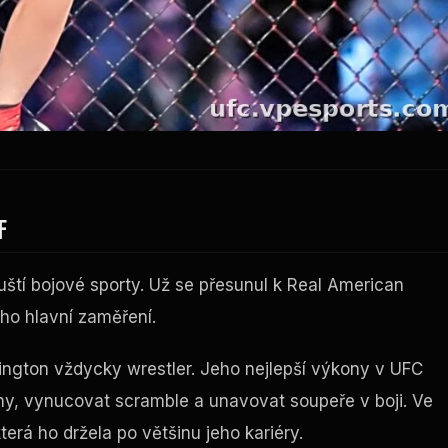
F
tí bojové sporty. Už se přesunul k Real American
eho hlavní zaměření.
ington vždycky wrestler. Jeho nejlepší výkony v UFC
ny, vynucovat scramble a unavovat soupeře v boji. Ve
terá ho držela po většinu jeho kariéry.