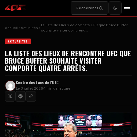
Rechercher
La liste des lieux de combats UFC que Bruce Buffer
Accueil
Actualités
souhaite visiter comprend…
ACTUALITÉS
LA LISTE DES LIEUX DE RENCONTRE UFC QUE
BRUCE BUFFER SOUHAITE VISITER
COMPORTE QUATRE ARRÊTS.
Centre des fans de l'UFC
Le 3 juillet 2026
4 min de lecture