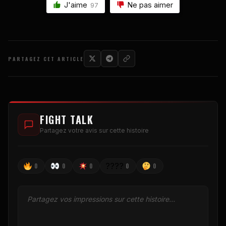
J'aime
Ne pas aimer
97
PARTAGEZ CET ARTICLE
FIGHT TALK
Partagez votre avis sur cette histoire
????
0
0
0
0
0