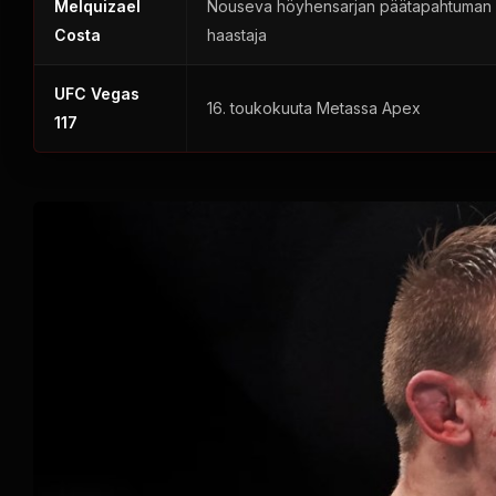
Melquizael
Nouseva höyhensarjan päätapahtuman
Costa
haastaja
UFC Vegas
16. toukokuuta Metassa
Apex
117