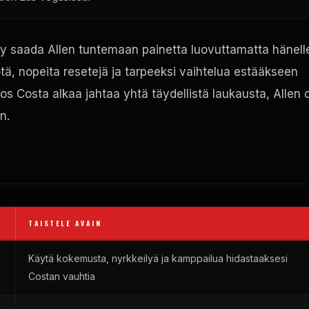
tyy saada Allen tuntemaan painetta luovuttamatta hänell
ötä, nopeita resetejä ja tarpeeksi vaihtelua estääkseen
s Costa alkaa jahtaa yhtä täydellistä laukausta, Allen 
n.
TAISTELE AVAIN
Käytä kokemusta, nyrkkeilyä ja kamppailua hidastaaksesi
Costan vauhtia