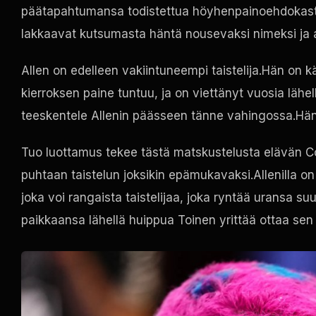
päätapahtumansa todistettua höyhenpainoehdokasta v
lakkaavat kutsumasta häntä nousevaksi nimeksi ja a
Allen on edelleen vakiintuneempi taistelija.Hän on
kierroksen paine tuntuu, ja on viettänyt vuosia läh
teeskentele Allenin päässeen tänne vahingossa.Hän 
Tuo luottamus tekee tästä matskustelusta elävän Cost
puhtaan taistelun joksikin epämukavaksi.Allenilla on 
joka voi rangaista taistelijaa, joka ryntää uransa s
paikkaansa lähellä huippua Toinen yrittää ottaa se