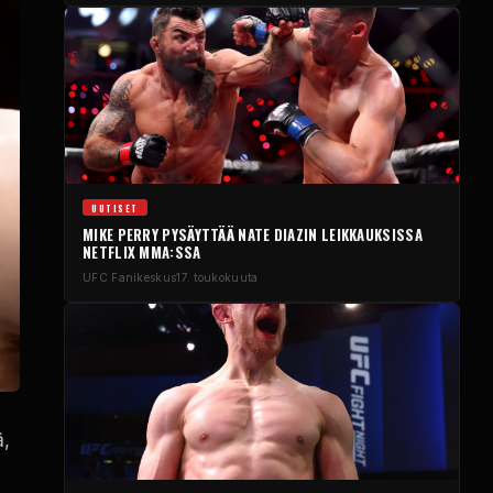
UUTISET
MIKE PERRY PYSÄYTTÄÄ NATE DIAZIN LEIKKAUKSISSA
NETFLIX MMA:SSA
UFC
Fanikeskus
17. toukokuuta
ä,