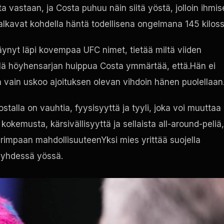
astaan, ja Costa puhuu näin siitä yöstä, jolloin ihmis
lkavat kohdella häntä todellisena ongelmana 145 kiloss
 käynyt läpi kovempaa
UFC
nimet, tietää miltä viiden
ellä höyhensarjan huippua Costa ymmärtää, että.Hän ei
vain uskoo ajoituksen olevan vihdoin hänen puolellaan
alla on vauhtia, fyysisyyttä ja tyyli, joka voi muuttaa
kokemusta, kärsivällisyyttä ja sellaista all-around-peliä,
uurimpaan mahdollisuuteenYksi mies yrittää suojella
n yhdessä yössä.