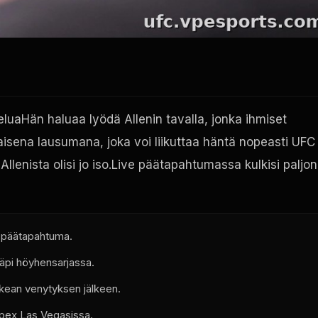
luaHän haluaa lyödä Allenin tavalla, jonka ihmiset
laisena lausumana, joka voi liikuttaa häntä nopeasti
UFC
llenista olisi jo iso.Live päätapahtumassa kulkisi paljon
 päätapahtuma.
äpi höyhensarjassa.
ikean venytyksen jälkeen.
pex
Las Vegasissa.