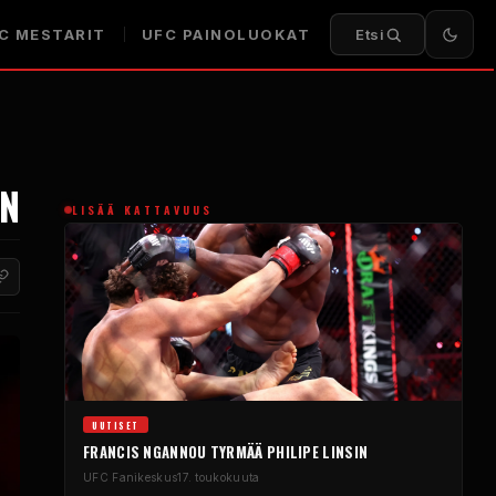
C
MESTARIT
UFC
PAINOLUOKAT
Etsi
EN
LISÄÄ KATTAVUUS
UUTISET
FRANCIS NGANNOU TYRMÄÄ PHILIPE LINSIN
UFC
Fanikeskus
17. toukokuuta