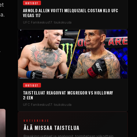
UUTISET
et
ARNOLD ALLEN VOITTI MELQUIZAEL COSTAN KLO
UFC
a.
VEGAS
117
UFC
Fanikeskus
17. toukokuuta
.
UUTISET
TAISTELIJAT REAGOIVAT MCGREGOR VS HOLLOWAY
2:EEN
UFC
Fanikeskus
17. toukokuuta
UUTISKIRJE
ÄLÄ MISSAA TAISTELUA
Breaking
uutiset ja analyysit, toimitetaan viikoittain.