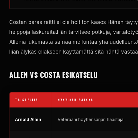
Costan paras reitti ei ole holtiton kaaos Hänen täy
helppoja laskureita.Hän tarvitsee potkuja, vartaloty
Allenia lukemasta samaa merkintää yhä uudelleen.Jo
liian älykäs ollakseen käyttämättä sitä häntä vastaa
ALLEN VS COSTA ESIKATSELU
TAISTELIJA
NYKYINEN PAIKKA
Arnold Allen
Veteraani höyhensarjan haastaja