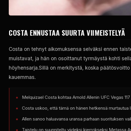
COSTA ENNUSTAA SUURTA VIIMEISTELYÄ
Costa on tehnyt aikomuksensa selväksi ennen taiste
muistavat, ja hän on osoittanut tyrmäystä kohti sel
höyhensarja.Sillä on merkitystä, koska päätösvoitto A
kauemmas.
Melquizael Costa kohtaa Arnold Allenin
UFC Vegas
117
Costa uskoo, että tämä on hänen hetkensä murtautua l
Allen sanoo haluavansa uransa parhaan suorituksen va
Taistelu on suunniteltu viideksi kierrokseksi Metassa
A