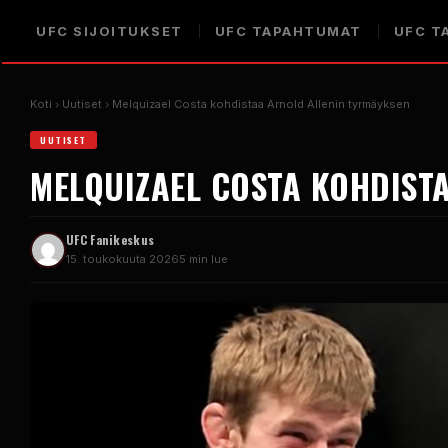
UFC
SIJOITUKSET
UFC
TAPAHTUMAT
UFC
TA
Koti
Uutiset
Melquizael Costa kohdistaa Arnold Allenin tyrmäyksen
UUTISET
MELQUIZAEL COSTA KOHDIST
UFC
Fanikeskus
15. toukokuuta 2026
5 min lue