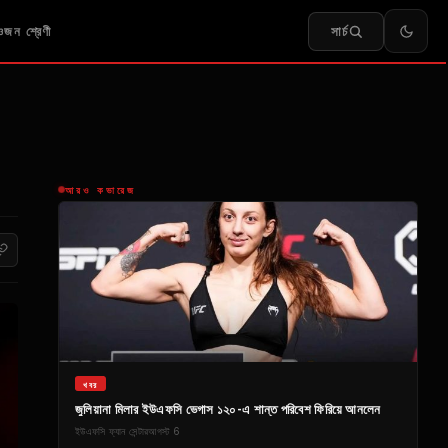
সার্চ
জন শ্রেণী
আরও কভারেজ
খবর
জুলিয়ানা মিলার ইউএফসি ভেগাস ১২০-এ শান্ত পরিবেশ ফিরিয়ে আনলেন
ইউএফসি ফ্যান সেন্টার
আগস্ট 6