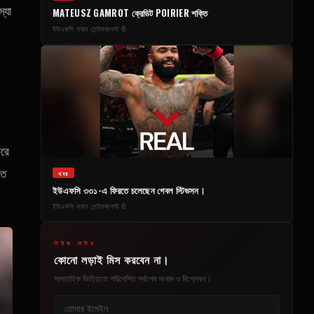
্যা
MATEUSZ GAMROT ক্রেডিট POIRIER শক্তি
ইউএফসি ফ্যান সেন্টার
আগস্ট 6
করে
তে
খবর
ইউএফসি ৩৩১-এ ফিরতে চলেছেন গেবল স্টিভসন।
ইউএফসি ফ্যান সেন্টার
আগস্ট 6
নিউজ লেটার
কোনো লড়াই মিস করবেন না।
সাপ্তাহিক ভিত্তিতে পরিবেশিত সর্বশেষ সংবাদ ও বিশ্লেষণ।