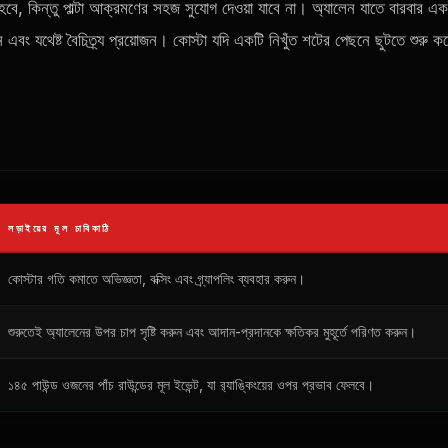
বে, কিন্তু পাল্টা আক্রমণের সহজ সুযোগ দেওয়া যাবে না। অ্যালেন যাতে বারবার এ
 এবং যথেষ্ট বৈচিত্র্য প্রয়োজন। কোস্টা যদি একটি নিখুঁত শটের পেছনে ছুটতে শুরু ক
লড়াইয়ের মূল চাবিকাঠি
কোস্টার গতি কমাতে অভিজ্ঞতা, বক্সিং এবং গ্র্যাপলিং ব্যবহার করুন।
শুরুতেই অ্যালেনের উপর চাপ সৃষ্টি করুন এবং আদান-প্রদানকে ক্ষতিকর মুহূর্তে পরিণত করুন।
১৪৫ পাউন্ড ওজনের পাঁচ রাউন্ডের মূল ইভেন্ট, যা র‍্যাঙ্কিংয়ের ওপর প্রভাব ফেলবে।