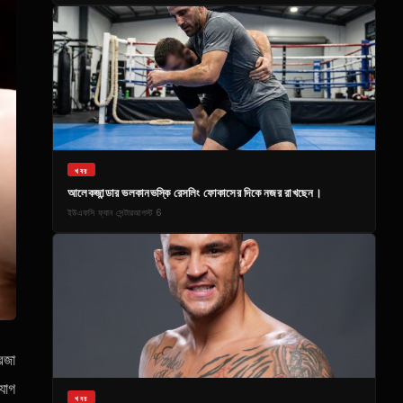
খবর
আলেকজান্ডার ভলকানভস্কি রেসলিং ফোকাসের দিকে নজর রাখছেন।
ইউএফসি ফ্যান সেন্টার
আগস্ট 6
রজা
যোগ
খবর