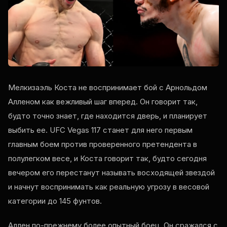
Мелкизаэль Коста не воспринимает бой с Арнольдом
Алленом как вежливый шаг вперед. Он говорит так,
будто точно знает, где находится дверь, и планирует
выбить ее. UFC Vegas 117 станет для него первым
главным боем против проверенного претендента в
полулегком весе, и Коста говорит так, будто сегодня
вечером его перестанут называть восходящей звездой
и начнут воспринимать как реальную угрозу в весовой
категории до 145 фунтов.
Аллен по-прежнему более опытный боец. Он сражался с