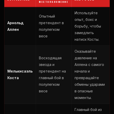
МЕСТОПОЛОЖЕНИЕ
Используйте
Опытный
опыт, бокс и
Арнольд
претендент в
борьбу, чтобы
Аллен
полулегком
замедлить
весе
натиск Косты.
Оказывайте
Восходящая
давление на
звезда и
Аллена с самого
Мелькисаэль
претендент на
начала и
Коста
главный бой в
превращайте
полулегком
обмены ударами
весе
в опасные
моменты.
Главный бой из