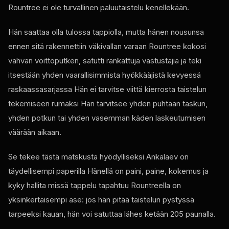
Rountree ei ole turvallinen paluutaistelu kenellekään.
Hän saattaa olla tulossa tappiolla, mutta hänen nousunsa
ennen sitä rakennettiin väkivallan varaan Rountree kokosi
vahvan voittoputken, satutti rankattuja vastustajia ja teki
itsestään yhden vaarallisimmista hyökkääjistä kevyessä
raskaassasarjassa Hän ei tarvitse viittä kierrosta taistelun
tekemiseen rumaksi Hän tarvitsee yhden puhtaan taskun,
yhden potkun tai yhden vasemman käden laskeutumisen
väärään aikaan.
Se tekee tästä matskusta hyödylliseksi Ankalaev on
täydellisempi paperilla Hänellä on paini, paine, kokemus ja
kyky hallita missä tappelu tapahtuu Rountreella on
yksinkertaisempi ase: jos hän pitää taistelun pystyssä
tarpeeksi kauan, hän voi satuttaa lähes ketään 205 paunalla.