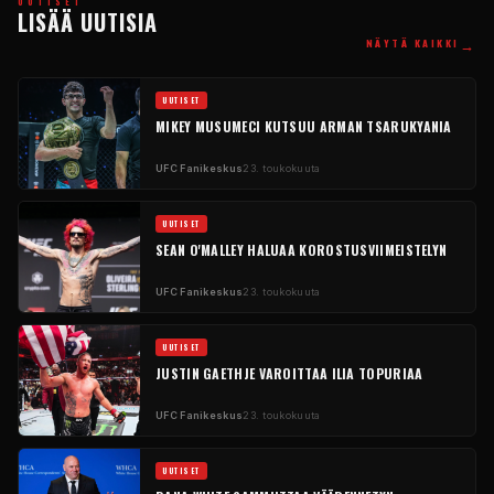
UUTISET
LISÄÄ UUTISIA
→
NÄYTÄ KAIKKI
UUTISET
MIKEY MUSUMECI KUTSUU ARMAN TSARUKYANIA
UFC
Fanikeskus
23. toukokuuta
UUTISET
SEAN O'MALLEY HALUAA KOROSTUSVIIMEISTELYN
UFC
Fanikeskus
23. toukokuuta
UUTISET
JUSTIN GAETHJE VAROITTAA ILIA TOPURIAA
UFC
Fanikeskus
23. toukokuuta
UUTISET