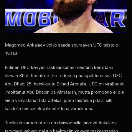
Magomed Ankalaev voi jo saada seuraavan
UFC
taistele
rivissä.
Entinen
UFC
kevyen raskaansarjan mestarin kerrotaan
olevan Khalil Rountree Jr.:n edessä päätapahtumassa
UFC
Abu Dhabi 25. heinäkuuta Etihad Arenalla.
UFC
on virallisesti
ilmoittanut Abu Dhabin päivämäärän, mutta promootio ei ole
vielä vahvistanut tätä ottelua, joten taistelua pitäisi silti
käsitellä toistaiseksi ilmoitettuna varauksena.
Tuollakin varoen ottelu on divisioonalle järkevä Ankalaev
tarvitsee vahvan paluun hävittyään kevyen raskaansarjan