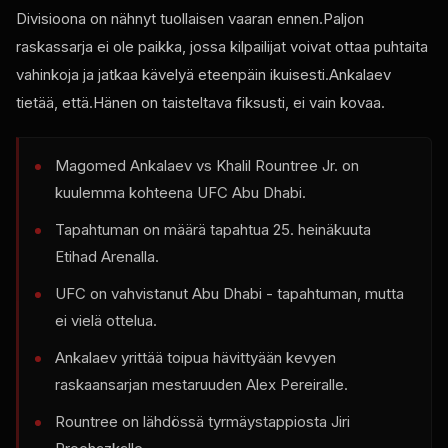
Divisioona on nähnyt tuollaisen vaaran ennen.Paljon
raskassarja ei ole paikka, jossa kilpailijat voivat ottaa puhtaita
vahinkoja ja jatkaa kävelyä eteenpäin ikuisesti.Ankalaev
tietää, että.Hänen on taisteltava fiksusti, ei vain kovaa.
Magomed Ankalaev vs Khalil Rountree Jr. on
kuulemma kohteena
UFC
Abu Dhabi.
Tapahtuman on määrä tapahtua 25. heinäkuuta
Etihad Arenalla.
UFC
on vahvistanut Abu Dhabi - tapahtuman, mutta
ei vielä ottelua.
Ankalaev yrittää toipua hävittyään kevyen
raskaansarjan mestaruuden Alex Pereiralle.
Rountree on lähdössä tyrmäystappiosta Jiri