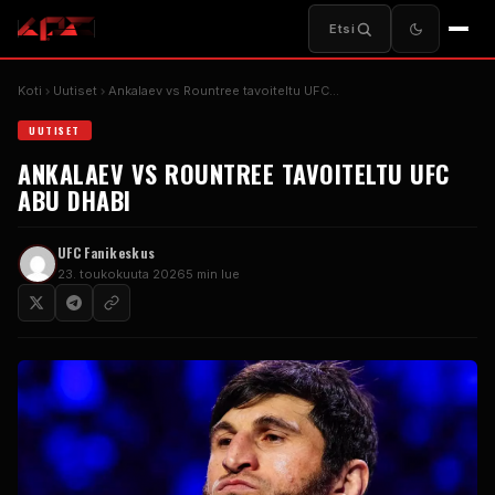
Etsi
Koti
Uutiset
Ankalaev vs Rountree tavoiteltu
UFC
...
UUTISET
ANKALAEV VS ROUNTREE TAVOITELTU
UFC
ABU DHABI
UFC
Fanikeskus
23. toukokuuta 2026
5 min lue