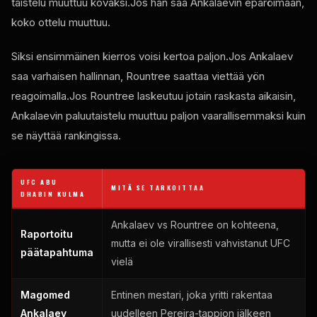
taistelu muuttuu kovaksi.Jos hän saa Ankalaevin epäröimään,
koko ottelu muuttuu.
Siksi ensimmäinen kierros voisi kertoa paljon.Jos Ankalaev
saa varhaisen hallinnan, Rountree saattaa viettää yön
reagoimalla.Jos Rountree laskeutuu jotain raskasta aikaisin,
Ankalaevin paluutaistelu muuttuu paljon vaarallisemmaksi kuin
se näyttää rankingissa.
UFC
ABU
MITÄ SE TARKOITTAA
DHABIN KULMA
Ankalaev vs Rountree on kohteena,
Raportoitu
mutta ei ole virallisesti vahvistanut
UFC
päätapahtuma
vielä
Magomed
Entinen mestari, joka yritti rakentaa
Ankalaev
uudelleen Pereira-tappion jälkeen