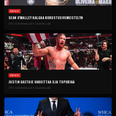
UUTISET
SEAN O'MALLEY HALUAA KOROSTUSVIIMEISTELYN
UFC
Fanikeskus
23. toukokuuta
UUTISET
JUSTIN GAETHJE VAROITTAA ILIA TOPURIAA
UFC
Fanikeskus
23. toukokuuta