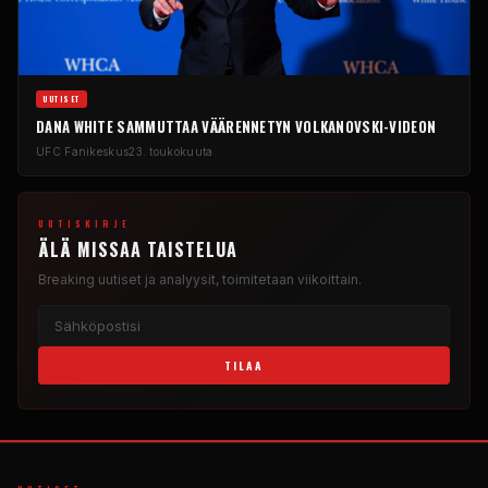
UUTISET
DANA WHITE SAMMUTTAA VÄÄRENNETYN VOLKANOVSKI-VIDEON
UFC
Fanikeskus
23. toukokuuta
UUTISKIRJE
ÄLÄ MISSAA TAISTELUA
Breaking
uutiset ja analyysit, toimitetaan viikoittain.
TILAA