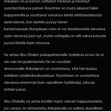
Ankalaev on jo kerran voittanut Pereiran ja hävinnyt
uusintaottelussa pahoin Rountree on myös jakanut häkin
huippunimillä ja osoittanut voivansa tehdä eliittitaistelijoista
epämukavia, kun taistelu pysyy hänen
kantamassaan.Kumpikaan mies ei voi teeskennellä olevansa
vyön vieressä juuri nyt, mutta voittajalla on silti vahva peruste
pysyä lähellä linjan etuosaa.
Se antaa Abu Dhabin päätapahtumalle todellista arvoa Se ei
ole vain levypallotaistelu Se on suodatin
divisioonalle.Ankalajevin on osoitettava, että hän kuuluu
edelleen otsikkokeskusteluun. Rountreen on osoitettava
olevansa enemmän kuin vaarallinen hyökkääjä, joka jäi.
erittäin paras.
Abu Dhabille se antaa kortille myös vahvan huipputaistelun,
jos varaus on viimeistelty Ankalaevilla on selkeä alueellinen