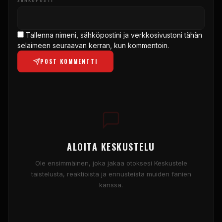
Tallenna nimeni, sähköpostini ja verkkosivustoni tähän
selaimeen seuraavan kerran, kun kommentoin.
POST KOMMENTTI
ALOITA KESKUSTELU
Ole ensimmäinen, joka jakaa otoksesi Keskustele
taistelusta, reaktioista ja ennusteista muiden fanien
kanssa.