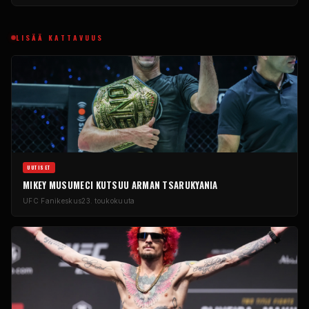
LISÄÄ KATTAVUUS
UUTISET
MIKEY MUSUMECI KUTSUU ARMAN TSARUKYANIA
UFC
Fanikeskus
23. toukokuuta