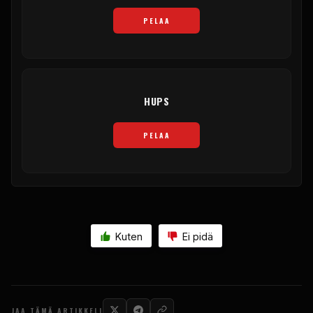
PELAA
HUPS
PELAA
Kuten
Ei pidä
JAA TÄMÄ ARTIKKELI