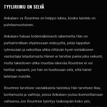
TYYLIRIIMU ON SELVÄ
Ankalaev vs Rountree on helppo lukea, koska taistelu on
puhdasmuotoinen.
Ankalaev haluaa todennäköisesti rakennetta Hän on
parhaimmillaan ohjatessaan etäisyyttä, pitää tappelun
rytmissään ja sekoittaa uhkia riittävän hyvin estääkseen
vastustajia latautumasta.Hänen ei tarvitse painia joka sekunti,
mutta takedown-uhka muuttaa iskevää.Rountree ei voi
heittää vapaasti, jos hän on huolissaan siitä, että hänet
laitetaan matolle.
Rountree tarvitsee vastakkaista taistelua Hän tarvitsee tilaa,
luottamusta ja vaihtoja, joissa Ankalaev joutuu kunnioittamaan
valtaansa.Jos Rountree työntyy taaksepäin koko yön,