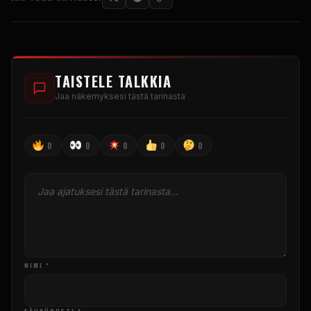
TAISTELE TALKKIA
Jaa näkemyksesi tästä tarinasta
0
0
0
0
0
NIMI *
SÄHKÖPOSTI *