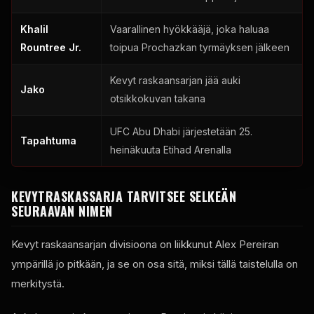
Khalil
Vaarallinen hyökkääjä, joka haluaa
Rountree Jr.
toipua Prochazkan tyrmäyksen jälkeen
Kevyt raskaansarjan jää auki
Jako
otsikkokuvan takana
UFC
Abu Dhabi järjestetään 25.
Tapahtuma
heinäkuuta Etihad Arenalla
KEVYTRASKASSARJA TARVITSEE SELKEÄN
SEURAAVAN NIMEN
Kevyt raskaansarjan divisioona on liikkunut Alex Pereiran
ympärillä jo pitkään, ja se on osa sitä, miksi tällä taistelulla on
merkitystä.