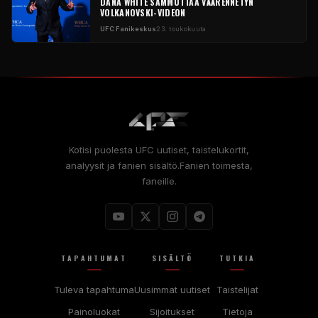
DANA WHITE SAMMUTTAA VÄÄRENNETYN
VOLKANOVSKI-VIDEON
UFC
Fanikeskus
23. toukokuuta
Kotisi puolesta
UFC
uutiset, taistelukortit,
analyysit ja fanien sisältö.Fanien toimesta,
faneille.
TAPAHTUMAT
SISÄLTÖ
TUTKIA
Tuleva tapahtuma
Uusimmat uutiset
Taistelijat
Painoluokat
Sijoitukset
Tietoja