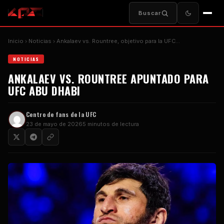
Buscar
Inicio
Noticias
Ankalaev vs. Rountree, objetivo para la UFC…
NOTICIAS
ANKALAEV VS. ROUNTREE APUNTADO PARA
UFC ABU DHABI
Centro de fans de la UFC
23 de mayo de 2026
5 minutos de lectura