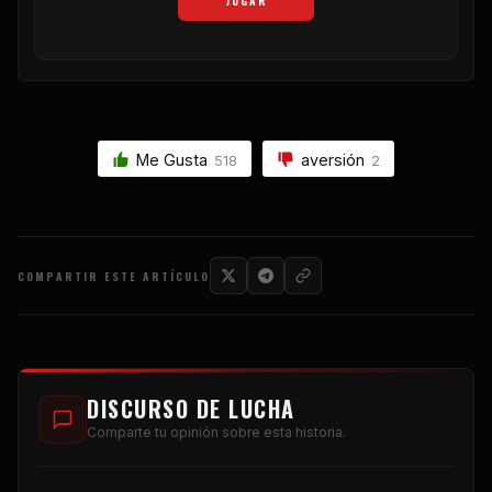
JUGAR
Me Gusta
aversión
518
2
COMPARTIR ESTE ARTÍCULO
DISCURSO DE LUCHA
Comparte tu opinión sobre esta historia.