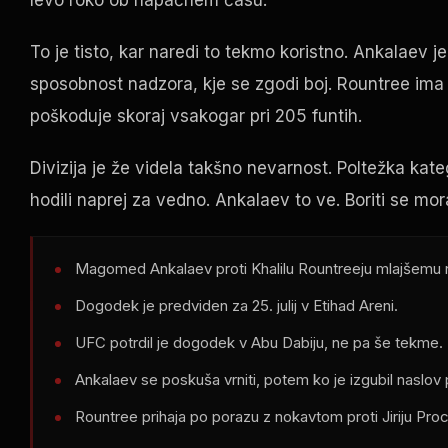
levo roko ob napačnem času.
To je tisto, kar naredi to tekmo koristno. Ankalaev je
sposobnost nadzora, kje se zgodi boj. Rountree ima p
poškoduje skoraj vsakogar pri 205 funtih.
Divizija je že videla takšno nevarnost. Poltežka kateg
hodili naprej za vedno. Ankalaev to ve. Boriti se m
Magomed Ankalaev proti Khalilu Rountreeju mlajšemu na
Dogodek je predviden za 25. julij v Etihad Areni.
UFC
potrdil je dogodek v Abu Dabiju, ne pa še tekme.
Ankalaev se poskuša vrniti, potem ko je izgubil naslov p
Rountree prihaja po porazu z nokavtom proti Jiriju Proc