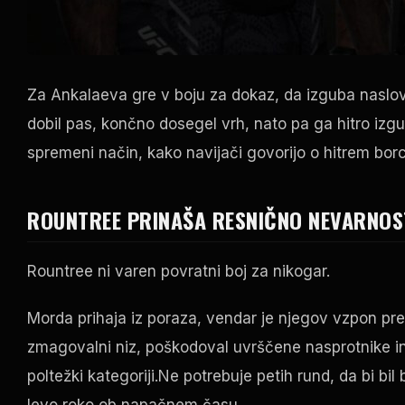
Za Ankalaeva gre v boju za dokaz, da izguba naslova 
dobil pas, končno dosegel vrh, nato pa ga hitro izg
spremeni način, kako navijači govorijo o hitrem borc
ROUNTREE PRINAŠA RESNIČNO NEVARNOS
Rountree ni varen povratni boj za nikogar.
Morda prihaja iz poraza, vendar je njegov vzpon pre
zmagovalni niz, poškodoval uvrščene nasprotnike i
poltežki kategoriji.Ne potrebuje petih rund, da bi bil