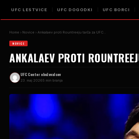
UFC
LESTVICE
UFC
DOGODKI
UFC
BORCI
Home
Novice
Ankalaev proti Rountreeju tarča za
UFC
...
NOVICE
ANKALAEV PROTI ROUNTREE
UFC
Center oboževalcev
23. maj 2026
5 min branja