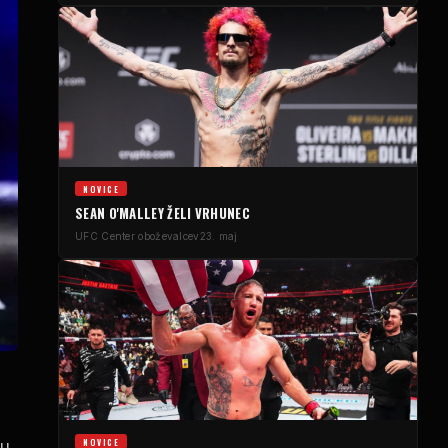
NOVICE
SEAN O'MALLEY ŽELI VRHUNEC
UFC
Center oboževalcev
23. maj
NOVICE
ju