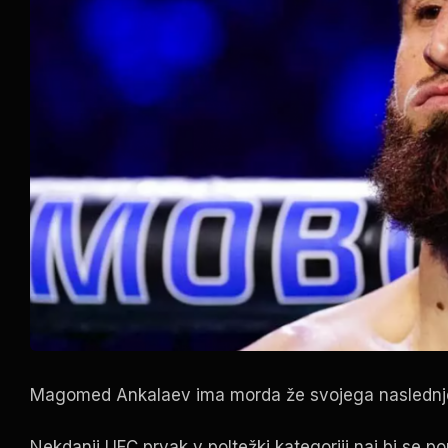
Magomed Ankalaev ima morda že svojega nasledn
Nekdanji
UFC
prvak v poltežki kategoriji naj bi se 