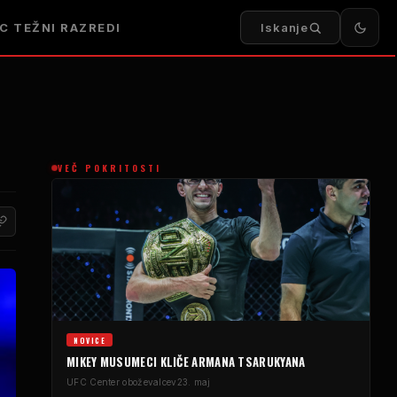
FC
TEŽNI RAZREDI
Iskanje
VEČ POKRITOSTI
NOVICE
MIKEY MUSUMECI KLIČE ARMANA TSARUKYANA
UFC
Center oboževalcev
23. maj