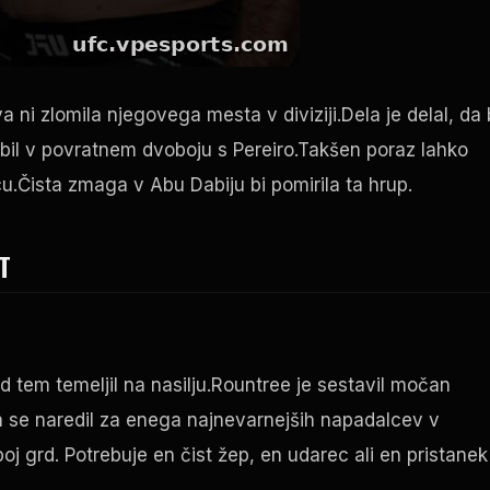
ni zlomila njegovega mesta v diviziji.Dela je delal, da 
ubil v povratnem dvoboju s Pereiro.Takšen poraz lahko
u.Čista zmaga v Abu Dabiju bi pomirila ta hrup.
T
d tem temeljil na nasilju.Rountree je sestavil močan
n se naredil za enega najnevarnejših napadalcev v
 boj grd. Potrebuje en čist žep, en udarec ali en pristanek