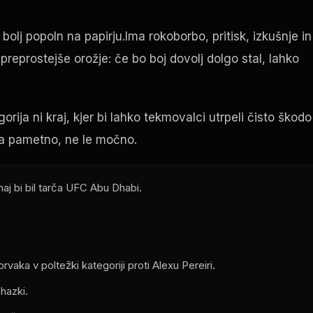
 bolj popoln na papirju.Ima rokoborbo, pritisk, izkušnje in
reprostejše orožje: če bo boj dovolj dolgo stal, lahko
orija ni kraj, kjer bi lahko tekmovalci utrpeli čisto škodo
ora pametno, ne le močno.
j bi bil tarča
UFC
Abu Dhabi.
rvaka v poltežki kategoriji proti Alexu Pereiri.
hazki.