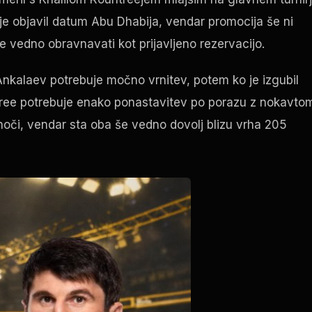
e objavil datum Abu Dhabija, vendar promocija še ni
še vedno obravnavati kot prijavljeno rezervacijo.
. Ankalaev potrebuje močno vrnitev, potem ko je izgubil
ountree potrebuje enako ponastavitev po porazu z nokavto
h noči, vendar sta oba še vedno dovolj blizu vrha 205