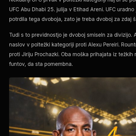
UFC
Abu Dhabi 25. julija v Etihad Areni.
UFC
uradno j
potrdila tega dvoboja, zato je treba dvoboj za zdaj 
Tudi s to previdnostjo je dvoboj smiseln za divizijo
naslov v poltežki kategoriji proti Alexu Pereiri. R
proti Jiriju Prochazki. Oba moška prihajata iz težki
funtov, da sta pomembna.