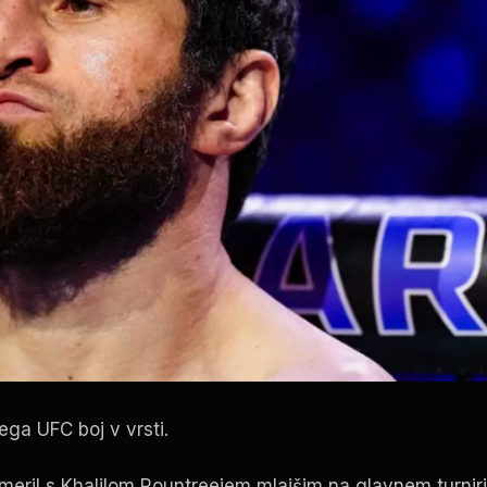
jega
UFC
boj v vrsti.
pomeril s Khalilom Rountreejem mlajšim na glavnem turnir