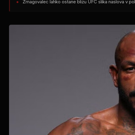
Zmagovalec lahko ostane blizu
UFC
slika naslova v pol