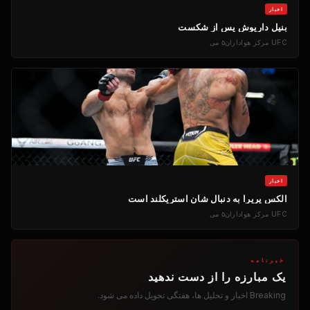
اخبار
بنیل داریوش پس از شکست
UFC
مرکز هواداران
۵ می
اخبار
الکس پریرا به دنبال شان استریکلند است
UFC
مرکز هواداران
۵ می
خبرنامه
یک مبارزه را از دست ندهید
Breaking
اخبار و تحلیل ها، هفتگی تحویل داده می شود.