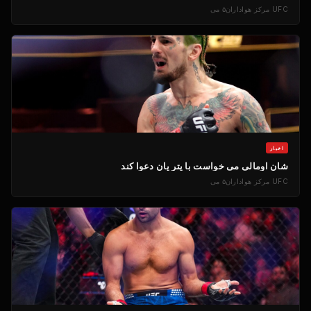
UFC
مرکز هواداران
۵ می
اخبار
شان اومالی می خواست با پتر یان دعوا کند
UFC
مرکز هواداران
۵ می