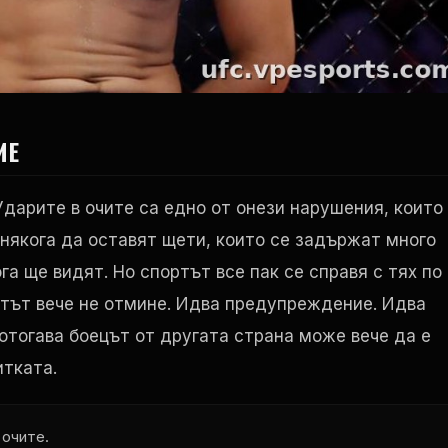
ИЕ
Ударите в очите са едно от онези нарушения, които
онякога да оставят щети, които се задържат много
га ще видят. Но спортът все пак се справя с тях по
нтът вече не отмине. Идва предупреждение. Идва
отогава боецът от другата страна може вече да е
итката.
 очите.