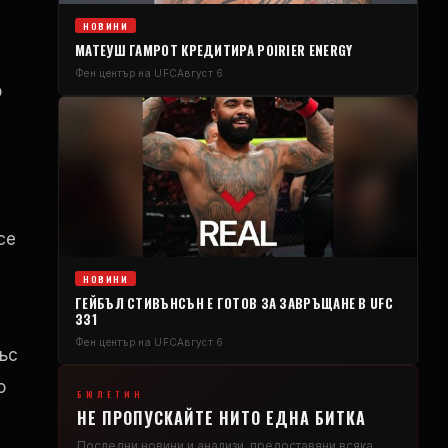
НОВИНИ
МАТЕУШ ГАМРОТ КРЕДИТИРА POIRIER ENERGY
Фен център на UFC
Август 6
о
се
НОВИНИ
ГЕЙБЪЛ СТИВЪНСЪН Е ГОТОВ ЗА ЗАВРЪЩАНЕ В UFC
331
Фен център на UFC
Август 6
ъс
о
БЮЛЕТИН
НЕ ПРОПУСКАЙТЕ НИТО ЕДНА БИТКА
Последни новини и анализи, предоставяни всяка