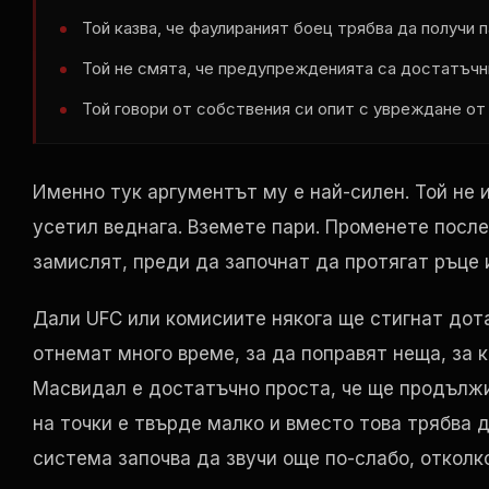
Той казва, че фаулираният боец ​​трябва да получи 
Той не смята, че предупрежденията са достатъчн
Той говори от собствения си опит с увреждане от
Именно тук аргументът му е най-силен. Той не 
усетил веднага. Вземете пари. Променете посл
замислят, преди да започнат да протягат ръце и
Дали UFC или комисиите някога ще стигнат дота
отнемат много време, за да поправят неща, за к
Масвидал е достатъчно проста, че ще продължи 
на точки е твърде малко и вместо това трябва
система започва да звучи още по-слабо, отколк