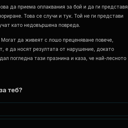
това да приема оплаквания за бой и да ги представя
ориране. Това се случи и тук. Той не ги представи
вучат като недовършена повреда.
 Могат да живеят с лошо преценяване повече,
т, е да носят резултата от нарушение, докато
дал погледна тази празнина и каза, че най-лесното
за теб?