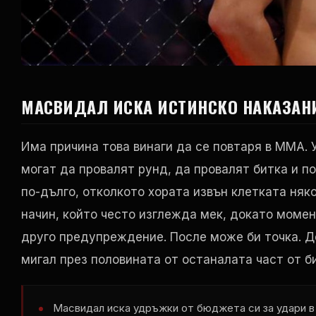
МАСВИДАЛ ИСКА ИСТИНСКО НАКАЗАН
Има причина това винаги да се повтаря в ММА. 
могат да провалят рунд, да провалят битка и п
по-дълго, отколкото хората извън клетката няко
начин, който често изглежда мек, докато моме
друго предупреждение. После може би точка. Д
мигал през половината от останалата част от б
Масвидал иска удръжки от бюджета си за удари в