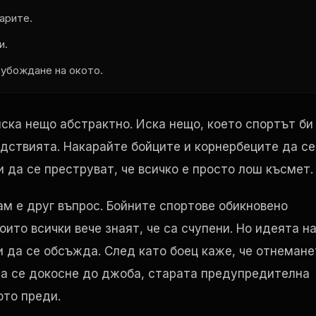
парите.
и.
 убождане на окото.
иска нещо абстрактно. Иска нещо, което спортът би
едствията. Накарайте бойците и корнербеците да се
 да се преструват, че всичко е просто лош късмет.
м е друг въпрос. Бойните спортове обикновено
оито всички вече знаят, че са счупени. Но идеята н
да се обсъжда. След като боец ​​каже, че отнемане
 да се докосне до джоба, старата предупредителна
ото преди.