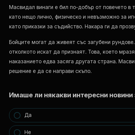
Масвидал винаги е бил по-добър от повечето в 
като нещо лично, физическо и невъзможно за игн
като приказки за съдийство. Накара ги да проз
Бойците могат да живеят със загубени рундове.
отколкото искат да признаят. Това, което мразя
наказанието едва засяга другата страна. Масви
решение е да се направи скъпо.
Имаше ли някакви интересни новини 
Да
Не