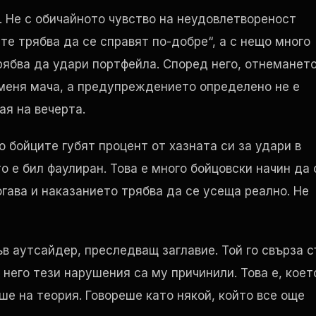
е. Не с обичайното чувство на неудовлетвореност
те трябва да се справят по-добре“, а с нещо много
рябва да удари портфейла. Според него, отнеманет
оменя мача, а предупреждението определено не е
ая на вечерта.
то бойците губят процент от хазната си за удари в
то е бил фаулиран. Това е много бойцовски начин да 
огава и наказанието трябва да се усеща реално. Не
в аутсайдер, преследващ заглавие. Той го свърза с
него тези нарушения са му причинили. Това е, коет
ше на теория. Говореше като някой, който все още