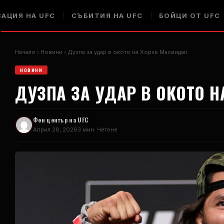
САЦИЯ НА UFC
СЪБИТИЯ НА UFC
БОЙЦИ ОТ UFC
Начало
Новини
Дузпа за удар в окото на Хорхе Масвидал
НОВИНИ
ДУЗПА ЗА УДАР В ОКОТО 
Фен център на UFC
Април 28, 2026
3 мин. Четене