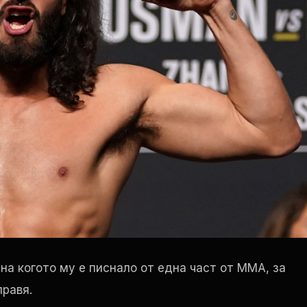
на когото му е писнало от една част от ММА, за
правя.