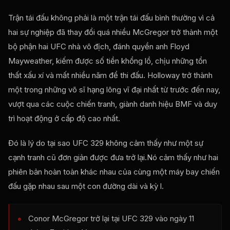
Trận tái đấu không phải là một trận tái đấu bình thường vì cả
hai sự nghiệp đã thay đổi quá nhiều McGregor trở thành một
bộ phận hai
UFC
nhà vô địch, đánh quyền anh Floyd
Mayweather, kiếm được số tiền khổng lồ, chịu những tổn
thất xấu xí và mất nhiều năm để thi đấu. Holloway trở thành
một trong những võ sĩ hạng lông vĩ đại nhất từ trước đến nay,
vượt qua các cuộc chiến tranh, giành danh hiệu BMF và duy
trì hoạt động ở cấp độ cao nhất.
Đó là lý do tại sao
UFC
329 không cảm thấy như một sự
cạnh tranh cũ đơn giản được đưa trở lại.Nó cảm thấy như hai
phiên bản hoàn toàn khác nhau của cùng một máy bay chiến
đấu gặp nhau sau một con đường dài và kỳ l.
Conor McGregor trở lại tại
UFC
329 vào ngày 11