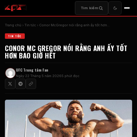
Tìm kiếm
Trang chủ
Tin tức
Conor McGregor nói rằng anh ấy tốt hơn...
TIN TỨC
CONOR MC GREGOR NÓI RẰNG ANH ẤY TỐT
HƠN BAO GIỜ HẾT
UFC
Trung tâm Fan
Ngày 22 Tháng 5 năm 2026
5 phút đọc