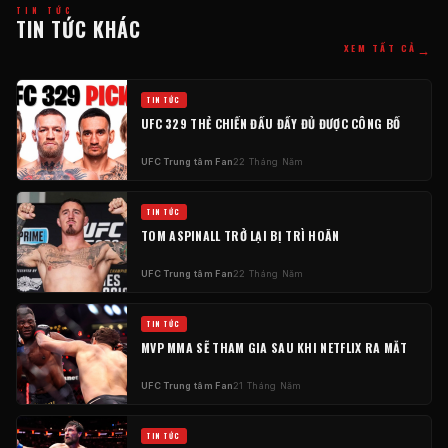
TIN TỨC
TIN TỨC KHÁC
→
XEM TẤT CẢ
TIN TỨC
UFC
329 THẺ CHIẾN ĐẤU ĐẦY ĐỦ ĐƯỢC CÔNG BỐ
UFC
Trung tâm Fan
22 Tháng Năm
TIN TỨC
TOM ASPINALL TRỞ LẠI BỊ TRÌ HOÃN
UFC
Trung tâm Fan
22 Tháng Năm
TIN TỨC
MVP
MMA SẼ THAM GIA SAU KHI NETFLIX RA MẮT
UFC
Trung tâm Fan
21 Tháng Năm
TIN TỨC