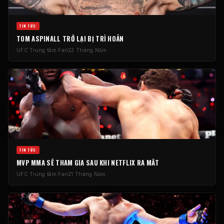
TIN TỨC
TOM ASPINALL TRỞ LẠI BỊ TRÌ HOÃN
UFC
Trung tâm Fan
22 Tháng Năm
TIN TỨC
MVP
MMA SẼ THAM GIA SAU KHI NETFLIX RA MẮT
UFC
Trung tâm Fan
21 Tháng Năm