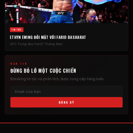
TIN TỨC
ETHYN EWING ĐỐI MẶT VỚI FARID BASHARAT
UFC
Trung tâm Fan
21 Tháng Năm
BẢN TIN
ĐỪNG BỎ LỠ MỘT CUỘC CHIẾN
Breaking
tin tức và phân tích, được cung cấp hàng tuần.
ĐĂNG KÝ