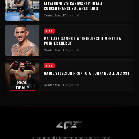
ALEXANDER VOLKANOVSKI PUNTA A
CONCENTRARSI SUL WRESTLING
Centro fan UFC
agosto 6
NEWS
MATEUSZ GAMROT ATTRIBUISCE IL MERITO A
POIRIER ENERGY
Centro fan UFC
agosto 6
NEWS
GABLE STEVESON PRONTO A TORNARE ALL'UFC 331
Centro fan UFC
agosto 6
Il tuo punto di riferimento per notizie, card