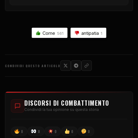
Come
antipatia
561
1
CONDIVIDI QUESTO ARTICOLO
DISCORSI DI COMBATTIMENTO
Condividi la tua opinione su questa storia
0
0
0
0
0