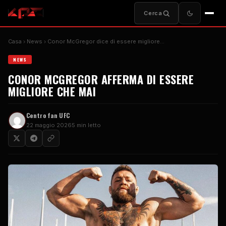
Cerca
Casa
News
Conor McGregor dice di essere migliore…
NEWS
CONOR MCGREGOR AFFERMA DI ESSERE
MIGLIORE CHE MAI
Centro fan UFC
22 maggio 2026
5 min letto