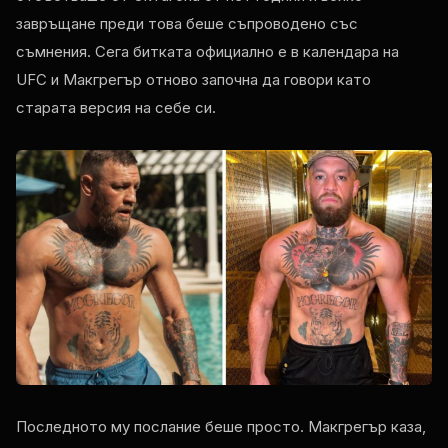
завръщане преди това беше съпроводено със
съмнения. Сега битката официално е в календара на
UFC и Макгрегър отново започна да говори като
старата версия на себе си.
Последното му послание беше просто. Макгрегър каза,