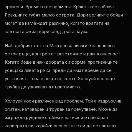
променя. Времето се променя. Краката се забавят.
Реакциите губят малко острота. Дори великите бойци
могат да изглеждат различно, когато вратата на
клетката се затвори след дълга пауза.
Най-добрият път на Макгрегър винаги е започвал с
остри ръце, контрол от разстояние и ранна опасност.
Когато беше в най-добрата си форма, противниците
усещаха лявата ръка, преди да имат време да се
установят. Това е нещото, което Холоуей все още
трябва да уважава на първо място.
Холоуей носи различен вид проблем. Той е издръжлив,
опитен, натоварен и труден за пречупване. Може да
изгражда рундове с обем и натиск и е прекарал
кариерата си, карайки опонентите си да се напъват