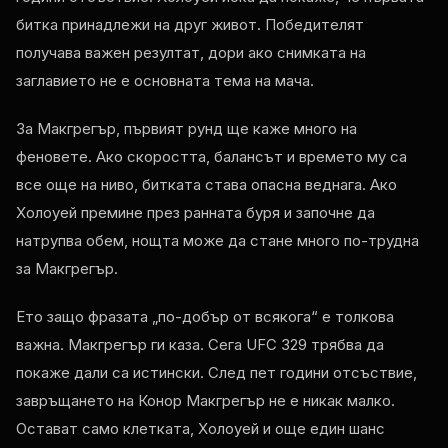
битка принадлежи на друг живот. Победителят
получава важен резултат, дори ако снимката на
заглавието не е основната тема на мача.
За Макгрегър, първият рунд ще каже много на
феновете. Ако скоростта, балансът и времето му са
все още на ниво, битката става опасна веднага. Ако
Холоуей премине през ранната буря и започне да
натрупва обем, нощта може да стане много по-трудна
за Макгрегър.
Ето защо фразата „по-добър от всякога“ е толкова
важна. Макгрегър ги каза. Сега UFC 329 трябва да
покаже дали са истински. След пет години отсъствие,
завръщането на Конор Макгрегър не е никак малко.
Остават само клетката, Холоуей и още един шанс