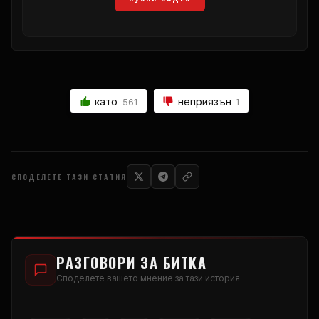
като
неприязън
561
1
СПОДЕЛЕТЕ ТАЗИ СТАТИЯ
РАЗГОВОРИ ЗА БИТКА
Споделете вашето мнение за тази история