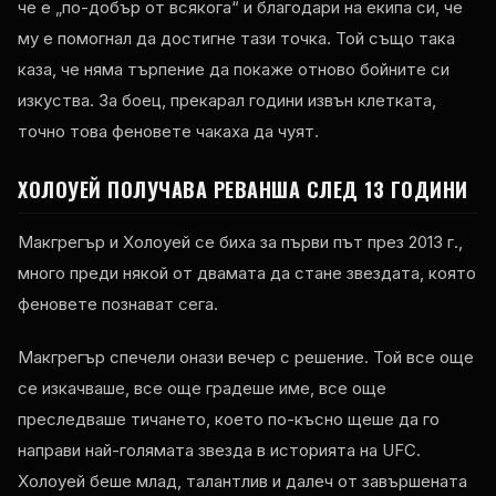
че е „по-добър от всякога“ и благодари на екипа си, че
му е помогнал да достигне тази точка. Той също така
каза, че няма търпение да покаже отново бойните си
изкуства. За боец, прекарал години извън клетката,
точно това феновете чакаха да чуят.
ХОЛОУЕЙ ПОЛУЧАВА РЕВАНША СЛЕД 13 ГОДИНИ
Макгрегър и Холоуей се биха за първи път през 2013 г.,
много преди някой от двамата да стане звездата, която
феновете познават сега.
Макгрегър спечели онази вечер с решение. Той все още
се изкачваше, все още градеше име, все още
преследваше тичането, което по-късно щеше да го
направи най-голямата звезда в историята на UFC.
Холоуей беше млад, талантлив и далеч от завършената