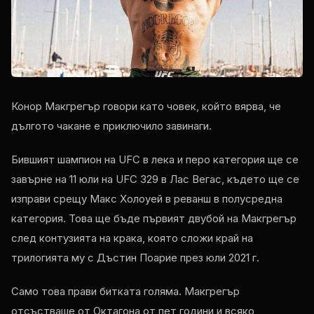
Конор Макгрегър говори като човек, който вярва, че
дългото чакане е приключило завинаги.
Бившият шампион на UFC в лека и перо категория ще се
завърне на 11 юли на UFC 329 в Лас Вегас, където ще се
изправи срещу Макс Холоуей в реванш в полусредна
категория. Това ще бъде първият двубой на Макгрегър
след контузията на крака, която сложи край на
трилогията му с Дъстин Поарие през юли 2021 г.
Само това прави битката голяма. Макгрегър
отсъстваше от Октагона от пет години и всяко