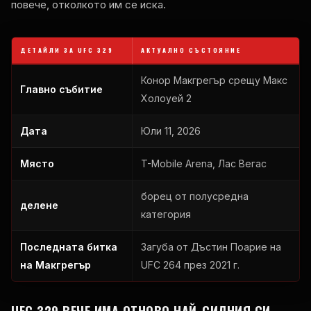
повече, отколкото им се иска.
ДЕТАЙЛИ ЗА UFC 329
АКТУАЛНО СЪСТОЯНИЕ
Конор Макгрегър срещу Макс
Главно събитие
Холоуей 2
Дата
Юли 11, 2026
Място
T-Mobile Arena, Лас Вегас
борец от полусредна
делене
категория
Последната битка
Загуба от Дъстин Поарие на
на Макгрегър
UFC 264 през 2021 г.
UFC 329 ВЕЧЕ ИМА ОТНОВО НАЙ-СИЛНИЯ СИ