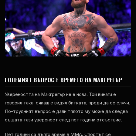
ГОЛЕМИЯТ ВЪПРОС Е ВРЕМЕТО НА МАКГРЕГЪР
Увереността на Макгрегър не е нова. Той винаги е
говорил така, сякаш е видял битката, преди да се случи.
По-трудният въпрос е дали тялото му може да следва
същата тази увереност след пет години отсъствие.
Пет години са дълго време в ММА. Спортът се