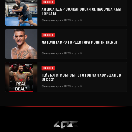
НОВИНИ
АЛЕКСАНДЪР ВОЛКАНОВСКИ СЕ НАСОЧВА КЪМ
БОРБАТА
Фен център на UFC
Август 6
НОВИНИ
МАТЕУШ ГАМРОТ КРЕДИТИРА POIRIER ENERGY
Фен център на UFC
Август 6
НОВИНИ
ГЕЙБЪЛ СТИВЪНСЪН Е ГОТОВ ЗА ЗАВРЪЩАНЕ В
UFC 331
Фен център на UFC
Август 6