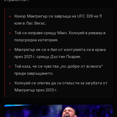
Конор Макгрегър се завръща на UFC 329 на 11
юли в Лас Вегас.
Той се изправя срещу Макс Холоуей в реванш в
полусредна категория.
Макгрегър не се е бил от контузията си в крака
през 2021 г. срещу Дъстин Поарие.
Той каза, че се чувства „по-добре от всякога“
преди завръщането.
Холоуей се опитва да си отмъсти за загубата от
Макгрегър през 2013 г.