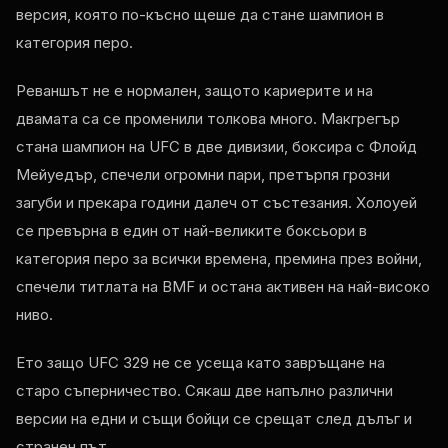
версия, която по-късно щеше да стане шампион в
категория перо.
Реваншът не е нормален, защото кариерите и на
двамата са се променили толкова много. Макгрегър
стана шампион на UFC в две дивизии, боксира с Флойд
Мейуедър, спечели огромни пари, претърпя грозни
загуби и прекара години далеч от състезания. Холоуей
се превърна в един от най-великите боксьори в
категория перо за всички времена, премина през войни,
спечели титлата на BMF и остана активен на най-високо
ниво.
Ето защо UFC 329 не се усеща като завръщане на
старо съперничество. Сякаш две напълно различни
версии на едни и същи бойци се срещат след дълъг и
странен път.