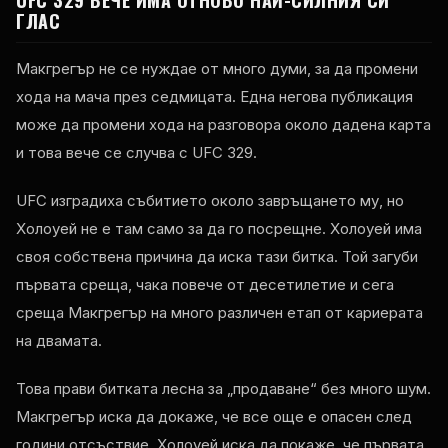
ГЛАС
Макгрегър не се нуждае от много думи, за да промени
хода на мача през седмицата. Една негова публикация
може да промени хода на разговора около дадена карта
и това вече се случва с UFC 329.
UFC изградиха събитието около завръщането му, но
Холоуей не е там само за да го посрещне. Холоуей има
своя собствена причина да иска тази битка. Той загуби
първата среща, чака повече от десетилетие и сега
среща Макгрегър на много различен етап от кариерата
на двамата.
Това прави битката лесна за „продаване“ без много шум.
Макгрегър иска да докаже, че все още е опасен след
години отсъствие. Холоуей иска да покаже, че първата