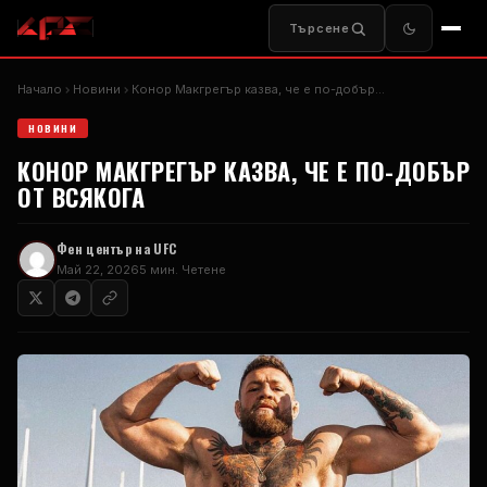
Търсене
Начало
Новини
Конор Макгрегър казва, че е по-добър...
НОВИНИ
КОНОР МАКГРЕГЪР КАЗВА, ЧЕ Е ПО-ДОБЪР
ОТ ВСЯКОГА
Фен център на UFC
Май 22, 2026
5 мин. Четене