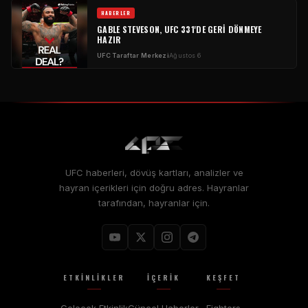
HABERLER
GABLE STEVESON, UFC 331'DE GERI DÖNMEYE
HAZIR
UFC Taraftar Merkezi
Ağustos 6
UFC haberleri, dövüş kartları, analizler ve
hayran içerikleri için doğru adres. Hayranlar
tarafından, hayranlar için.
ETKINLIKLER
İÇERIK
KEŞFET