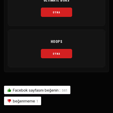
OYNA
HOOPS
OYNA
Facebok sayfasını beğenin :
561
beğenmeme
1