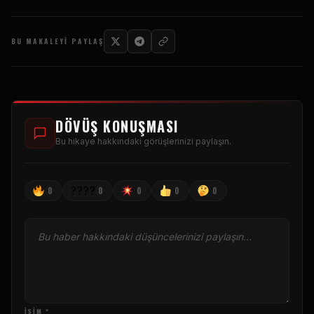
BU MAKALEYI PAYLAŞ
DÖVÜŞ KONUŞMASI
Bu hikaye hakkındaki görüşlerinizi paylaşın.
????
0
0
0
0
0
ISIM *