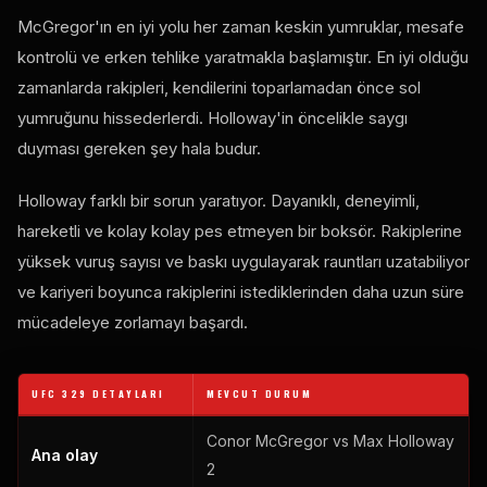
McGregor'ın en iyi yolu her zaman keskin yumruklar, mesafe
kontrolü ve erken tehlike yaratmakla başlamıştır. En iyi olduğu
zamanlarda rakipleri, kendilerini toparlamadan önce sol
yumruğunu hissederlerdi. Holloway'in öncelikle saygı
duyması gereken şey hala budur.
Holloway farklı bir sorun yaratıyor. Dayanıklı, deneyimli,
hareketli ve kolay kolay pes etmeyen bir boksör. Rakiplerine
yüksek vuruş sayısı ve baskı uygulayarak rauntları uzatabiliyor
ve kariyeri boyunca rakiplerini istediklerinden daha uzun süre
mücadeleye zorlamayı başardı.
UFC 329 DETAYLARI
MEVCUT DURUM
Conor McGregor vs Max Holloway
Ana olay
2