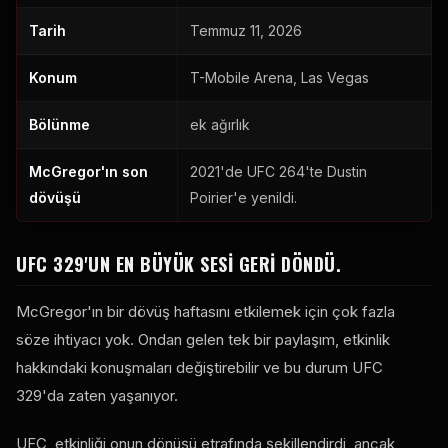
Tarih
Temmuz 11, 2026
Konum
T-Mobile Arena, Las Vegas
Bölünme
ek ağırlık
McGregor'ın son
2021'de UFC 264'te Dustin
dövüşü
Poirier'e yenildi.
UFC 329'UN EN BÜYÜK SESI GERI DÖNDÜ.
McGregor'ın bir dövüş haftasını etkilemek için çok fazla
söze ihtiyacı yok. Ondan gelen tek bir paylaşım, etkinlik
hakkındaki konuşmaları değiştirebilir ve bu durum UFC
329'da zaten yaşanıyor.
UFC, etkinliği onun dönüşü etrafında şekillendirdi, ancak