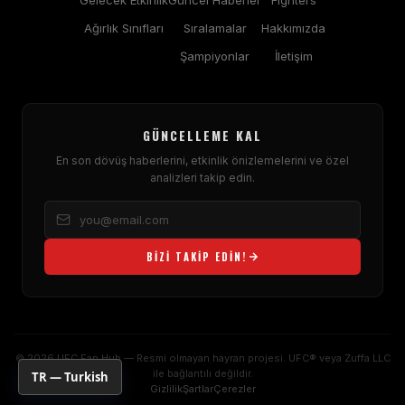
Gelecek Etkinlik
Güncel Haberler
Fighters
Ağırlık Sınıfları
Sıralamalar
Hakkımızda
Şampiyonlar
İletişim
GÜNCELLEME KAL
En son dövüş haberlerini, etkinlik önizlemelerini ve özel
analizleri takip edin.
BIZI TAKIP EDIN!
© 2026 UFC Fan Hub — Resmi olmayan hayran projesi. UFC® veya Zuffa LLC
ile bağlantılı değildir.
TR — Turkish
Gizlilik
Şartlar
Çerezler