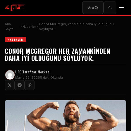
Ara
Ana
Conor McGregor, kendisinin daha iyi olduğunu
Haberler
Sayfa
söylüyor…
HABERLER
CONOR MCGREGOR HER ZAMANKINDEN
DAHA IYI OLDUĞUNU SÖYLÜYOR.
UFC Taraftar Merkezi
Mayıs 22, 2026
5 dak. Okundu