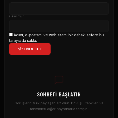
E-POSTA *
Adımı, e-postamı ve web sitemi bir dahaki sefere bu
tarayıcıda sakla.
YORUM EKLE
SOHBETI BAŞLATIN
Görüşlerinizi ilk paylaşan siz olun. Dövüşü, tepkileri ve
tahminleri diğer hayranlarla tartışın.