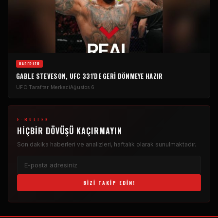
HABERLER
GABLE STEVESON, UFC 331'DE GERI DÖNMEYE HAZIR
UFC Taraftar Merkezi
Ağustos 6
E-BÜLTEN
HIÇBIR DÖVÜŞÜ KAÇIRMAYIN
Son dakika haberleri ve analizleri, haftalık olarak sunulmaktadır.
BIZI TAKIP EDIN!