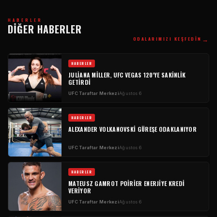
HABERLER
DIĞER HABERLER
→
ODALARIMIZI KEŞFEDIN
HABERLER
JULIANA MILLER, UFC VEGAS 120'YE SAKINLIK
GETIRDI
UFC Taraftar Merkezi
Ağustos 6
HABERLER
ALEXANDER VOLKANOVSKI GÜREŞE ODAKLANIYOR
UFC Taraftar Merkezi
Ağustos 6
HABERLER
MATEUSZ GAMROT POIRIER ENERJIYE KREDI
VERIYOR
UFC Taraftar Merkezi
Ağustos 6