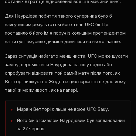
останніх втрат це відновлення все ще має значення.
Для Наурдієва побиття такого суперника було б
найгучнішим результатом його течії
UFC
біг Це
поставило б його ім'я поруч із колишнім претендентом
на титул і змусило дивізіон дивитися на нього інакше.
Зараз ситуація набагато менш чиста.
UFC
може шукати
заміну, перемістити Наурдієва на іншу подію або
спробувати відновити той самий матч після того, як
Ветторі вилікуєтьс Жоден із цих варіантів не дає йому
такої ж можливості, як на папері.
Марвін Ветторі більше не воює
UFC
Баку.
Його бій з Ісмаїлом Наурдієвим був запланований
на 27 червня.