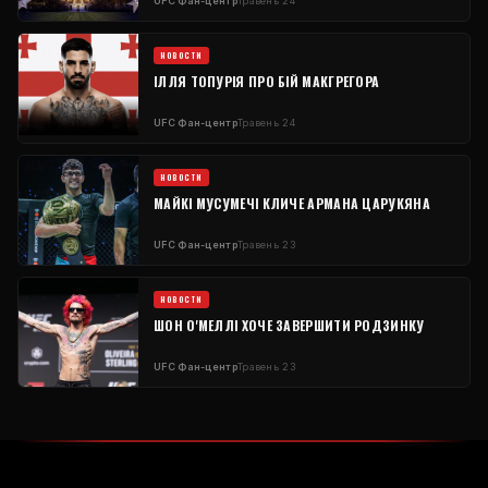
UFC
Фан-центр
Травень 24
НОВОСТИ
ІЛЛЯ ТОПУРІЯ ПРО БІЙ МАКГРЕГОРА
UFC
Фан-центр
Травень 24
НОВОСТИ
МАЙКІ МУСУМЕЧІ КЛИЧЕ АРМАНА ЦАРУКЯНА
UFC
Фан-центр
Травень 23
НОВОСТИ
ШОН О'МЕЛЛІ ХОЧЕ ЗАВЕРШИТИ РОДЗИНКУ
UFC
Фан-центр
Травень 23