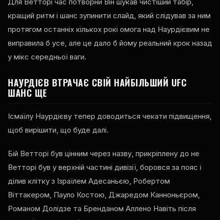
Для Ветторі час потворни Він шукав чистіший табір,
кращий ритм і шанс зупинити слайд, який слідував за ним
протягом останніх кількох рокі омога над Наурдієвим не
виправила б усе, але це дало б йому реальний крок назад
у мікс середньої ваги.
НАУРДІЄВ ВТРАЧАЄ СВІЙ НАЙБІЛЬШИЙ
UFC
ШАНС ЩЕ
Ісмаїлу Наурдієву тепер доводиться чекати підвищення,
щоб вирішити, що буде далі.
Бій Ветторі був цінним через назву, прикріплену до не
Ветторі був у верхній частині дивізії, боровся за пояс і
ділив клітку з Ізраїлем Адесаньєю, Робертом
Віттакером, Пауло Костою, Джаредом Канноньєром,
Романом Долідзе та Бренданом Аллено Навіть після