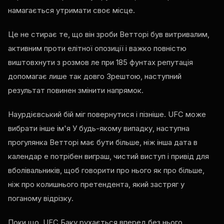
намагається утримати своє місце.
Це не стирає те, що він зроби Ветторі був витривалим,
активним проти елітної опозиції і важко повністю
виштовхнути з розмов ле при 185 фунтах репутація
допомагає лише так довго Зрештою, наступний
результат повинен змінити напрямок.
Наурдієвський бій міг повернутися і пізніше.
UFC
може
вибрати інше ім'я У будь-якому випадку, наступна
прогулянка Ветторі має бути більше, ніж інша дата в
календар е потрібен виграш, чистий виступ і привід для
вболівальників, щоб говорити про нього як про більше,
ніж про колишнього претендента, який застряг у
поганому відрізку.
Поки що,
UFC
Баку рухається вперед без нього