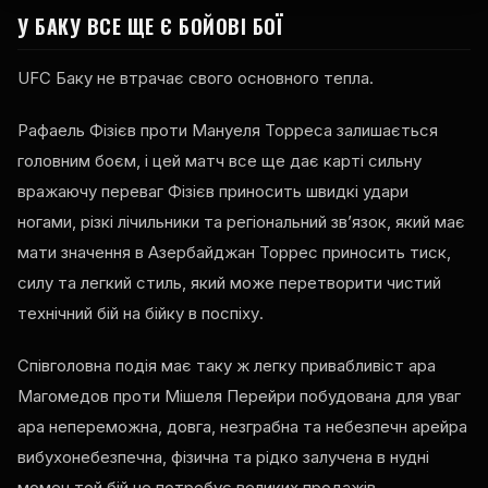
У БАКУ ВСЕ ЩЕ Є БОЙОВІ БОЇ
UFC
Баку не втрачає свого основного тепла.
Рафаель Фізієв проти Мануеля Торреса залишається
головним боєм, і цей матч все ще дає карті сильну
вражаючу переваг Фізієв приносить швидкі удари
ногами, різкі лічильники та регіональний зв’язок, який має
мати значення в Азербайджан Торрес приносить тиск,
силу та легкий стиль, який може перетворити чистий
технічний бій на бійку в поспіху.
Співголовна подія має таку ж легку привабливіст ара
Магомедов проти Мішеля Перейри побудована для уваг
ара непереможна, довга, незграбна та небезпечн арейра
вибухонебезпечна, фізична та рідко залучена в нудні
момен той бій не потребує великих продажів.