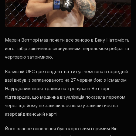
Марвін Ветторі мав почати все заново в Баку Натомість
його табір закінчився скануванням, переломом ребра та
черговою затримкою.
Колишній
UFC
претендент на титул чемпіона в середній
вазі вибув із запланованого на 27 червня бою з Ісмаїлом
Наурдієвим після травми на тренуванн Ветторі
підтвердив, що медична візуалізація показала перелом,
через що йому не залишилося шляху залишитися на
азербайджанській карті.
Його власне оновлення було коротким і прямим Він