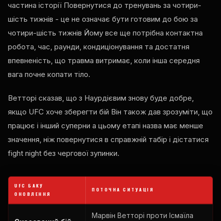
частина історії Повернутися до тренувань за чотири-
шість тижнів - це не означає бути готовим до бою за
чотири-шість тижнів Йому все ще потрібна контактна
робота, час, раунди, кондиціонування та достатня
впевненість, що травма витримає, коли інша середня
вага почне копати тіло.
Ветторі сказав, що з Наурдієвим знову буде добре,
якщо
UFC
хоче зберегти бій Він також дав зрозуміти, що
працює і інший суперни а цьому етапі назва має менше
значення, ніж повернутися в справжній табір і дістатися
fight night
без чергової зупинки.
UFC
БАКУ
ПОТОЧНА СИТУАЦІЯ
ОНОВЛЕННЯ
Марвін Ветторі проти Ісмаїла