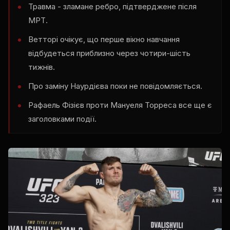
Травма - зламане ребро, підтверджене після
МРТ.
Ветторі очікує, що перше вікно навчання
відбудеться приблизно через чотири-шість
тижнів.
Про заміну Наурдієва поки не повідомляється.
Рафаель Фізієв проти Мануеля Торреса все ще є
заголовками події.