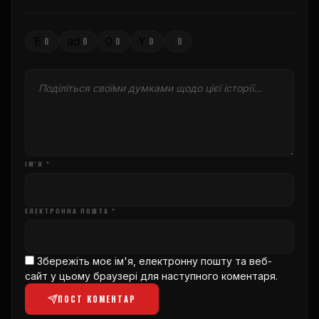
Έ
ad
0
Υ
.
0
0
0
0
0
ІМ'Я *
ЕЛЕКТРОННА ПОШТА *
Збережіть моє ім'я, електронну пошту та веб-
сайт у цьому браузері для наступного коментаря.
ПОСТ КОМЕНТАР