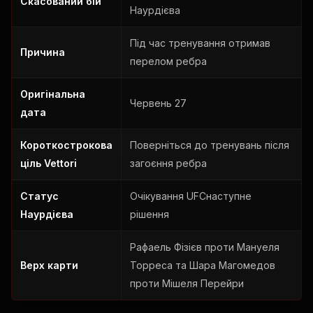
Скасований бій
Наурдієва
Під час тренування отримав
Причина
перелом ребра
Оригінальна
Червень 27
дата
Короткострокова
Поверніться до тренувань після
ціль Vettori
загоєння ребра
Статус
Очікування
UFC
наступне
Наурдієва
рішення
Рафаель Фізієв проти Мануеля
Верх карти
Торреса та Шара Магомедов
проти Мішеля Перейри