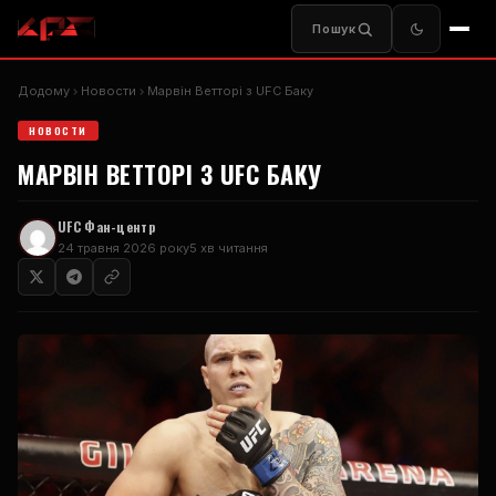
Пошук
Додому
Новости
Марвін Ветторі з
UFC
Баку
НОВОСТИ
МАРВІН ВЕТТОРІ З
UFC
БАКУ
UFC
Фан-центр
24 травня 2026 року
5 хв читання