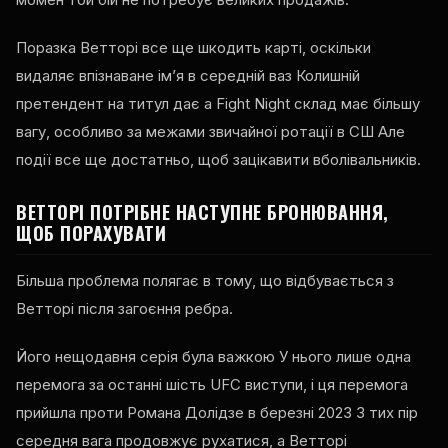
Поразка Ветторі все ще шкодить карті, оскільки
видаляє впізнаване ім’я в середній ваз Колишній
претендент на титул дає a
Fight Night
склад має більшу
вагу, особливо за межами звичайної ротації в СШ Але
події все ще достатньо, щоб зацікавити вболівальників.
ВЕТТОРІ ПОТРІБНЕ НАСТУПНЕ БРОНЮВАННЯ,
ЩОБ ПОРАХУВАТИ
Більша проблема полягає в тому, що відбувається з
Ветторі після загоєння ребра.
Його нещодавня серія була важкою У нього лише одна
перемога за останні шість
UFC
виступи, і ця перемога
прийшла проти Романа Долідзе в березні 2023 З тих пір
середня вага продовжує рухатися, а Ветторі