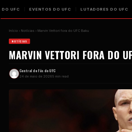
 DO UFC
EVENTOS DO UFC
LUTADORES DO UFC
Início
Notícias
Marvin Vettori fora do UFC Baku
NOTÍCIAS
MARVIN VETTORI FORA DO U
Central de Fãs do UFC
24 de maio de 2026
5 min read