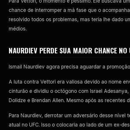
Para Vettori, o momento é péssimo. Ele buscava um
chance de interromper a má fase que o acompanha n
resolvido todos os problemas, mas teria lhe dado u
médios.
NAURDIEV PERDE SUA MAIOR CHANCE NO 
Ismail Naurdiev agora precisa aguardar a promoção p
A luta contra Vettori era valiosa devido ao nome env
cinturão e dividiu o octógono com Israel Adesanya,
Dolidze e Brendan Allen. Mesmo após as recentes de
Para Naurdiev, derrotar um adversário desse nível te
atual no UFC. Isso o colocaria ao lado de um ex-des