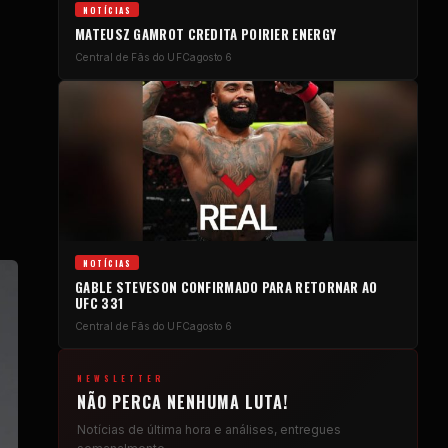
NOTÍCIAS
MATEUSZ GAMROT CREDITA POIRIER ENERGY
Central de Fãs do UFC
agosto 6
NOTÍCIAS
GABLE STEVESON CONFIRMADO PARA RETORNAR AO
UFC 331
Central de Fãs do UFC
agosto 6
NEWSLETTER
NÃO PERCA NENHUMA LUTA!
Notícias de última hora e análises, entregues