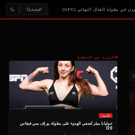
ن في بطولة القتال النهائي (UFC)
البحث
المزيد من التغطية
الأخبار
جوليانا ميلر تُضفي الهدوء على بطولة يو إف سي فيغاس
120
مركز مشجعي يو إف سي
أغسطس 6