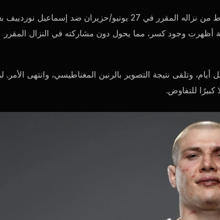
انسحب المقاتل السابق في بطولة يو إف سي للوزن المتوسط ​​من نزاله المقرر في 27 يونيو/حزيران ضد إسماعيل نورديي
بية أظهرت وجود كسر، مما يحول دون مشاركته في النزال المقرر
ل أيام، وتلقى نتيجة التصوير بالرنين المغناطيسي، وانتهى الأمر. ل
 كبيرًا للتفاوض.