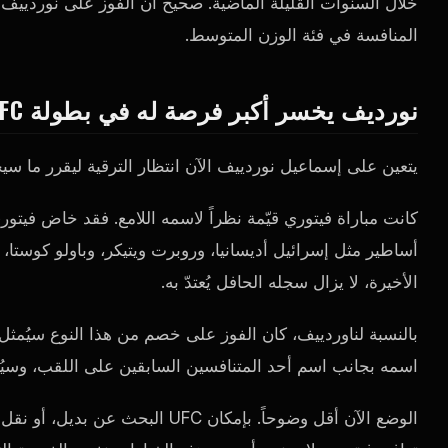
خلال السنوات القليلة الماضية. صحيح أن الفوز على نوردييف
المنافسة في فئة الوزن المتوسط.
نورديف يخسر أكبر فرصة له في بطولة UFC حتى الآن
يتعين على إسماعيل نوردييف الآن انتظار الترقية ليقرر ما سي
كانت مباراة فيتوري قيّمة نظراً لاسمه اللامع. فقد خاض فيت
أساطير مثل إسرائيل أديسانيا، وروبرت ويتيكر، وباولو كوستا، 
الأخيرة، لا يزال سجله الحافل يُعتدّ به.
اسمه بجانب اسم أحد المتنافسين السابقين على اللقب، وسيُغي
الوضع الآن أقل وضوحاً. بإمكان FC