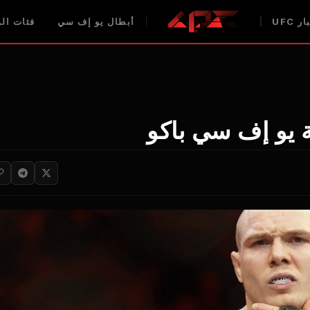
ر UFC
أبطال يو إف سي
فئات الوز
 يو إف سي باكو