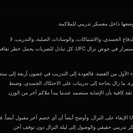
وضعها داخل معسكر تدريبي للملاكمة.
فاع الجسدي، والاشتباكات، والوسادات الصلبة، والتدريب. لا
يستطيع المقاتل ببساطة تغطية الإصابة بالشريط اللاصق والاستمرار في خوض نزال UFC. كل تبادل للضربات يحمل خطر تفا
ء الأول من القصة. فالعودة إلى التدريب في غضون أربعة إلى ستة
رة. ما زال بحاجة إلى تدريبات على الاحتكاك الجسدي، وضبط
ثقة كافية بأن الإصابة ستصمد عندما يبدأ ملاكم آخر من الوزن
قال فيتوري إنه لا يمانع مواجهة نوردييف مجدداً إذا أرادت UFC الإبقاء على النزال. وأوضح أيضاً أن أي خصم آخر مقبول أيضاً.
كر تدريبي حقيقي والوصول إلى ليلة النزال دون توقف آخر.