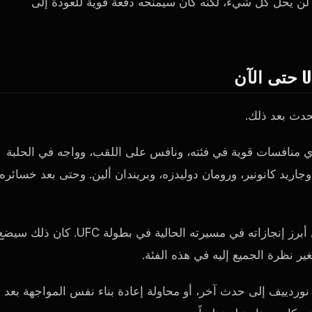
 لن يحل كل شيء، لكنه كان سيمنحه دفعة قوية للعودة إلى
حدث بعد ذلك.
وري منافسات قوية في فئته، ونافس على اللقب، وواجه في الحلبة
وجاريد كانونير، ورومان دوليدزه، وبريندان ألين. وحتى بعد خسائره
بالنسبة لناوردييف، كان الفوز على خصم من هذا النوع سيُمثل أبرز إنجازاته في مسيرته الحالية في بطولة UFC. كان ذلك 
ر نظرة الجميع إليه في هذه الفئة.
U البحث عن بديل، أو نقل نوردييف إلى حدث آخر، أو محاولة إعادة بناء نفس المواجهة بعد