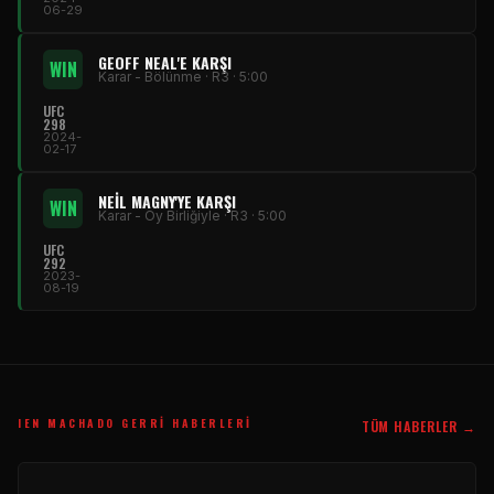
06-29
GEOFF NEAL'E KARŞI
WIN
Karar - Bölünme · R3 · 5:00
UFC
298
2024-
02-17
NEIL MAGNY'YE KARŞI
WIN
Karar - Oy Birliğiyle · R3 · 5:00
UFC
292
2023-
08-19
IEN MACHADO GERRI HABERLERI
TÜM HABERLER →