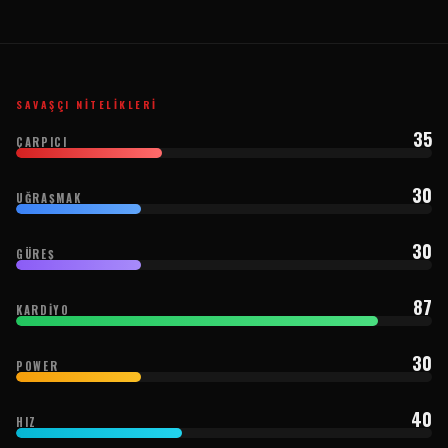
SAVAŞÇI NITELIKLERI
35
ÇARPICI
30
UĞRAŞMAK
30
GÜREŞ
87
KARDIYO
30
POWER
40
HIZ