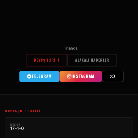
İrlanda
DÖVÜŞ TARIHI
ALAKALI HABERLER
TELEGRAM
INSTAGRAM
X
DÖVÜŞÇÜ PROFILI
REKOR
17-1-0