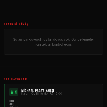
SONRAKI DÖVÜŞ
Şu an için duyurulmuş bir dövüş yok. Güncellemeler
için tekrar kontrol edin.
SON KAVGALAR
MICHAEL PAGE'E KARŞI
WIN
Karar - Oy Birliğiyle · R3 · 5:00
UFC
303
2024-