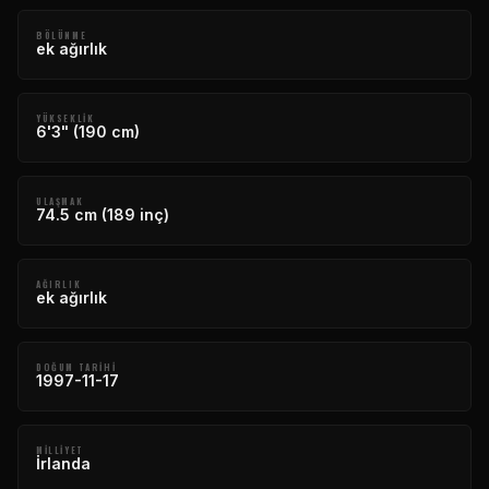
BÖLÜNME
ek ağırlık
YÜKSEKLIK
6'3" (190 cm)
ULAŞMAK
74.5 cm (189 inç)
AĞIRLIK
ek ağırlık
DOĞUM TARIHI
1997-11-17
MILLIYET
İrlanda