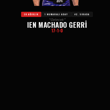
EK AĞIRLIK
1 NUMARALI ADAY
#2. SIRADA
"Gelecek"
IEN MACHADO GERRI
17-1-0