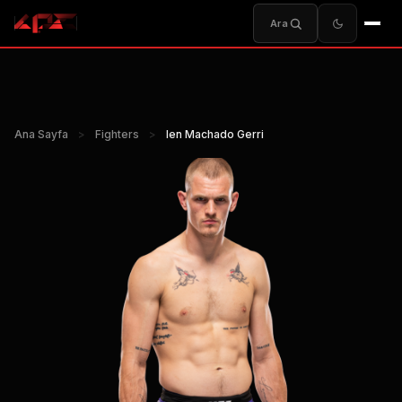
Ara
Ana Sayfa
>
Fighters
>
Ien Machado Gerri