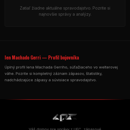
Zatiaľ žiadne aktuálne spravodajstvo. Pozrite si
najnovšie správy a analýzy.
Ien Machado Gerri — Profil bojovníka
Úplný profil Iena Machada Gerriho, súťažiaceho vo welterovej
váhe. Pozrite si kompletný záznam zápasov, štatistiky,
nadchádzajúce zápasy a súvisiace spravodajstvo.
Váš domov pre správy z UFC, zápasové