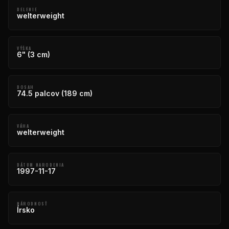
DELENIE
welterweight
VÝŠKA
6" (3 cm)
DOSAH
74.5 palcov (189 cm)
VÁHA
welterweight
DÁTUM NARODENIA
1997-11-17
NÁRODNOSŤ
Írsko