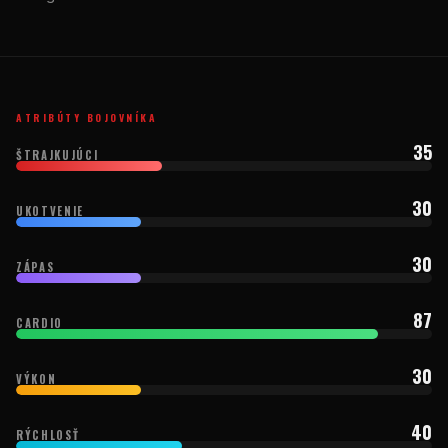
ATRIBÚTY BOJOVNÍKA
35
ŠTRAJKUJÚCI
30
UKOTVENIE
30
ZÁPAS
87
CARDIO
30
VÝKON
40
RÝCHLOSŤ