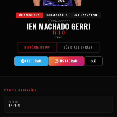
WELTERWEIGHT
UCHÁDZAČ Č. 1
##2 HODNOTENÉ
"Budúcnosť"
IEN MACHADO GERRI
17-1-0
Írsko
HISTÓRIA BOJOV
SÚVISIACE SPRÁVY
TELEGRAM
INSTAGRAM
X
PROFIL BOJOVNÍKA
ZÁZNAM
17-1-0