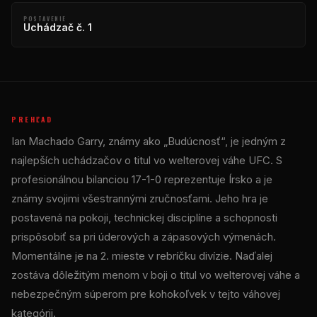
POSTAVENIE
Uchádzač č. 1
PREHĽAD
Ian Machado Garry, známy ako „Budúcnosť“, je jedným z
najlepších uchádzačov o titul vo welterovej váhe UFC. S
profesionálnou bilanciou 17-1-0 reprezentuje Írsko a je
známy svojimi všestrannými zručnosťami. Jeho hra je
postavená na pokoji, technickej disciplíne a schopnosti
prispôsobiť sa pri úderových a zápasových výmenách.
Momentálne je na 2. mieste v rebríčku divízie. Naďalej
zostáva dôležitým menom v boji o titul vo welterovej váhe a
nebezpečným súperom pre kohokoľvek v tejto váhovej
kategórii.