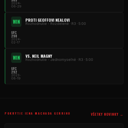
2024-
06-29
PROTI GEOFFOVI NEALOVI
WIN
Rozhodnutie - Rozdelené · R3 · 5:00
UFC
298
2024-
02-17
VS. NEIL MAGNY
WIN
Rozhodnutie - Jednomyseľné · R3 · 5:00
UFC
292
2023-
08-19
POKRYTIE IENA MACHADA GERRIHO
VŠETKY NOVINKY →