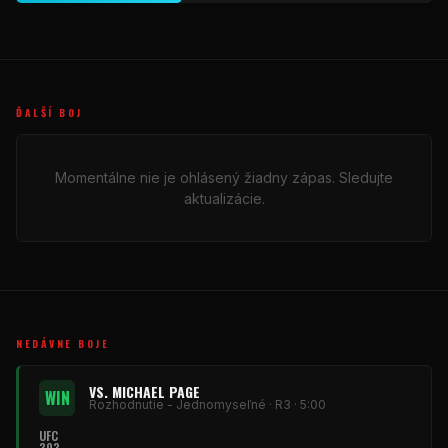
ĎALŠÍ BOJ
Momentálne nie je ohlásený žiadny zápas. Sledujte
aktualizácie.
NEDÁVNE BOJE
VS. MICHAEL PAGE
WIN
Rozhodnutie - Jednomyseľné · R3 · 5:00
UFC
303