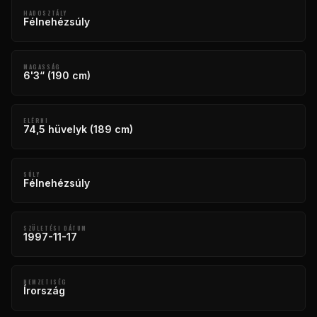
HADOSZTÁLY
Félnehézsúly
MAGASSÁG
6'3“ (190 cm)
ELÉRNI
74,5 hüvelyk (189 cm)
SÚLY
Félnehézsúly
SZÜLETÉSI DÁTUM
1997-11-17
NEMZETISÉG
Írország