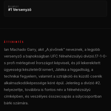
ÁLLAPOT
#1 Versenyző
ÁTTEKINTÉS
Ian Machado Garry, akit „A jövőnek“ neveznek, a legjobb
versenyző a bajnokságban
UFC
félnehézsúlyú divízió.17-1-0-
s profi mérlegével Írországot képviseli, és jól lekerekített
ügyességi készletéről ismert, Játéka a higgadtság, a
technikai fegyelem, valamint a sztrájkoló és küzdő cserék
alkalmazkodóképessége köré épül. Jelenleg a divízió #2.
helyezettje, továbbra is fontos név a félnehézsúlyú
címképben, és veszélyes összecsapás a súlycsoportban
bárki számára.