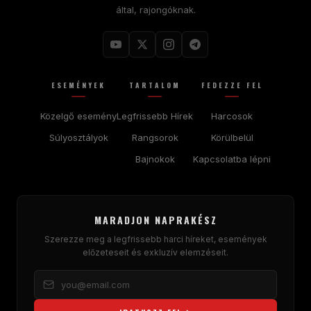
által, rajongóknak.
ESEMÉNYEK
TARTALOM
FEDEZZE FEL
Közelgő esemény
Legfrissebb Hírek
Harcosok
Súlyosztályok
Rangsorok
Körülbelül
Bajnokok
Kapcsolatba lépni
MARADJON NAPRAKÉSZ
Szerezze meg a legfrissebb harci híreket, események
előzeteseit és exkluzív elemzéseit.