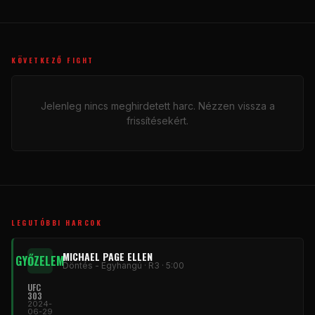
KÖVETKEZŐ FIGHT
Jelenleg nincs meghirdetett harc. Nézzen vissza a
frissítésekért.
LEGUTÓBBI HARCOK
MICHAEL PAGE ELLEN
GYŐZELEM
Döntés - Egyhangú · R3 · 5:00
UFC
303
2024-
06-29