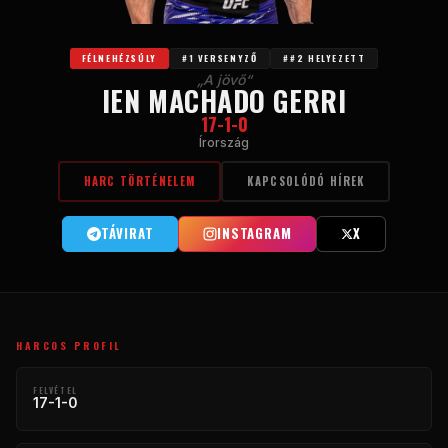
FÉLNEHÉZSÚLY
#1 VERSENYZŐ
##2 HELYEZETT
„A jövő“
IEN MACHADO GERRI
17-1-0
Írország
HARC TÖRTÉNELEM
KAPCSOLÓDÓ HÍREK
TÁVIRAT
INSTAGRAM
X
HARCOS PROFIL
FELVÉTEL
17-1-0