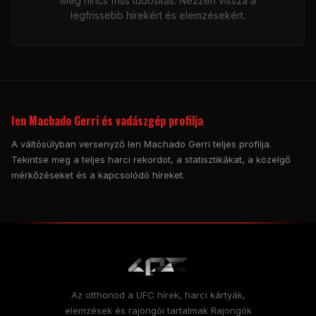
Még nincs friss tudósítás. Nézzen vissza a
legfrissebb hírekért és elemzésekért.
Ien Machado Gerri és vadászgép profilja
A váltósúlyban versenyző Ien Machado Gerri teljes profilja.
Tekintse meg a teljes harci rekordot, a statisztikákat, a közelgő
mérkőzéseket és a kapcsolódó híreket.
Az otthonod a
UFC
hírek, harci kártyák,
elemzések és rajongói tartalmak Rajongók