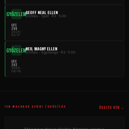
GEOFF NEAL ELLEN
GYŐZELEM
Döntés - Split · R3 · 5:00
UFC
298
2024-
02-17
NEIL MAGNY ELLEN
GYŐZELEM
Döntés - Egyhangú · R3 · 5:00
UFC
292
2023-
08-19
IEN MACHADO GERRI TUDÓSÍTÁS
ÖSSZES HÍR →