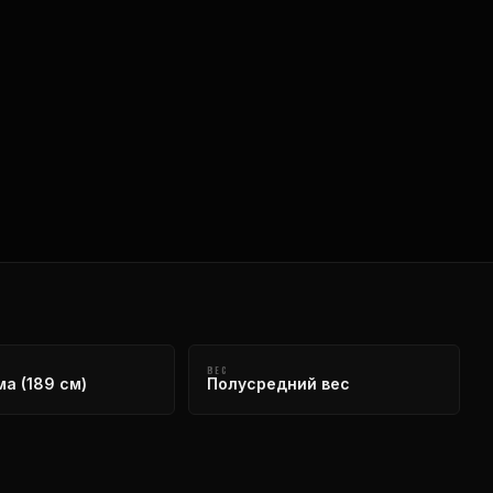
ВЕС
а (189 см)
Полусредний вес