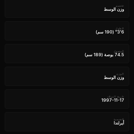
تقسيم
وزن الوسط
الطول
6'3" (190 سم)
الوصول
74.5 بوصة (189 سم)
الوزن
وزن الوسط
تاريخ الميلاد
1997-11-17
الجنسية
أيرلندا