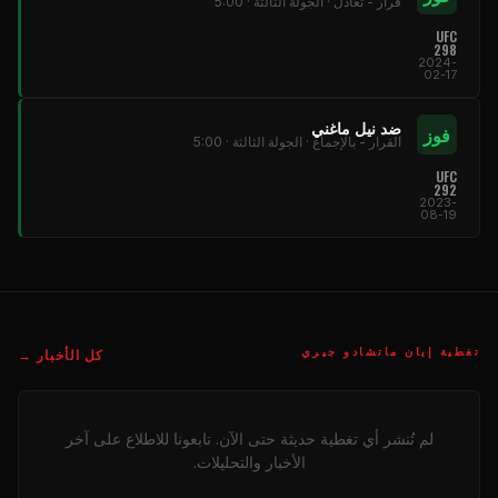
قرار - تعادل · الجولة الثالثة · 5:00
UFC
298
2024-
02-17
ضد نيل ماغني
فوز
القرار - بالإجماع · الجولة الثالثة · 5:00
UFC
292
2023-
08-19
تغطية إيان ماتشادو جيري
كل الأخبار →
لم تُنشر أي تغطية حديثة حتى الآن. تابعونا للاطلاع على آخر
الأخبار والتحليلات.