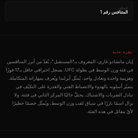
الحالة
المتنافس رقم 1
نظرة عامة
إيان ماتشادو غاري، المعروف بـ"المستقبل"، يُعدّ من أبرز المنافسين
في فئة وزن الوسط في بطولة UFC. بسجل احترافي حافل بـ17 فوزًا
وهزيمة واحدة وتعادل واحد، يُمثّل أيرلندا ويُعرف بمهاراته المتكاملة.
يتميّز أسلوبه بالهدوء والانضباط الفني والقدرة على التكيّف في
تبادل الضربات والاشتباك. يحتلّ حاليًا المركز الثاني في فئته. ولا
يزال اسمًا بارزًا في سباق لقب وزن الوسط، ويُمثّل خصمًا خطيرًا
لأيّ مقاتل في هذه الفئة.