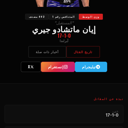
وزن الوسط
المتنافس رقم 1
##2 مصنف
"المستقبل"
إيان ماتشادو جيري
17-1-0
أيرلندا
تاريخ القتال
أخبار ذات صلة
تیلیجرام
إنستغرام
X
نبذة عن المقاتل
القيد
17-1-0