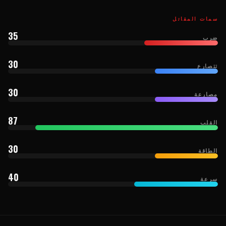
سمات المقاتل
35
ضرب
30
تتصارع
30
مصارعة
87
القلب
30
الطاقة
40
سرعة