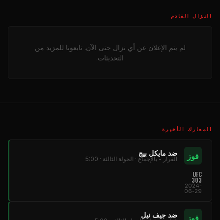
النزال القادم
لم يتم الإعلان عن أي نزال حتى الآن. تابعونا للمزيد من
التحديثات.
المعارك الأخيرة
ضد مايكل بيج
فوز
القرار - بالإجماع · الجولة الثالثة · 5:00
UFC
303
2024-
06-29
ضد جيف نيل
فوز