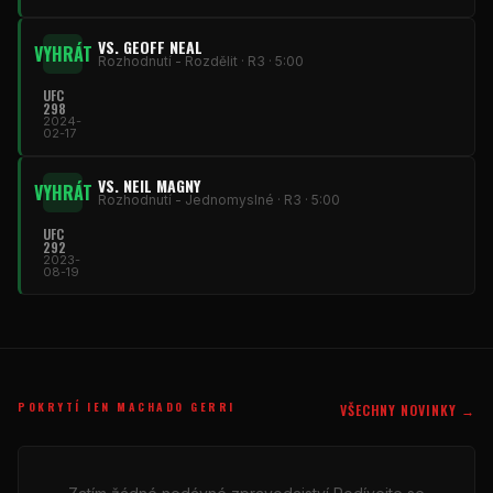
VS. GEOFF NEAL
VYHRÁT
Rozhodnutí - Rozdělit · R3 · 5:00
UFC
298
2024-
02-17
VS. NEIL MAGNY
VYHRÁT
Rozhodnutí - Jednomyslné · R3 · 5:00
UFC
292
2023-
08-19
POKRYTÍ IEN MACHADO GERRI
VŠECHNY NOVINKY →