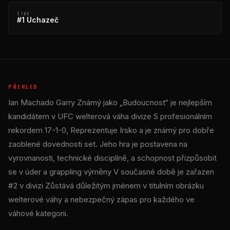
STAV
#1 Uchazeč
PŘEHLED
Ian Machado Garry Známý jako „Budoucnost“ je nejlepším
kandidátem v
UFC
welterová váha divize S profesionálním
rekordem 17-1-0, Reprezentuje Irsko a je známý pro dobře
zaoblené dovednosti set. Jeho hra je postavena na
vyrovnanosti, technické disciplíně, a schopnost přizpůsobit
se v úder a grappling výměny V současné době je zařazen
#2 v divizi Zůstává důležitým jménem v titulním obrázku
welterové váhy a nebezpečný zápas pro každého ve
váhové kategorii.