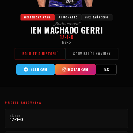
WELTEROVÁ VÁHA
#1 UCHAZEČ
##2 ZAŘAZENO
„Budoucnost“
IEN MACHADO GERRI
17-1-0
Irsko
BOJUJTE S HISTORIÍ
SOUVISEJÍCÍ NOVINKY
TELEGRAM
INSTAGRAM
X
PROFIL BOJOVNÍKA
ZÁZNAM
17-1-0