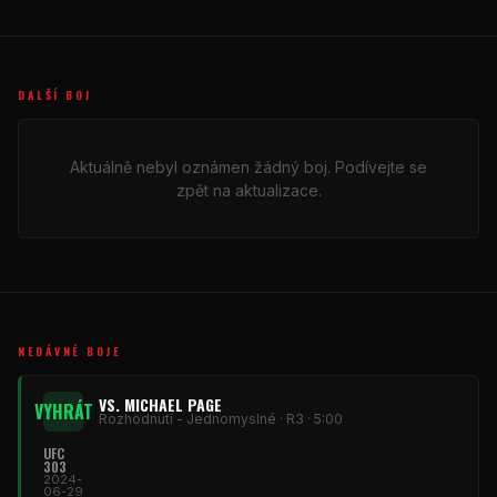
DALŠÍ BOJ
Aktuálně nebyl oznámen žádný boj. Podívejte se
zpět na aktualizace.
NEDÁVNÉ BOJE
VS. MICHAEL PAGE
VYHRÁT
Rozhodnutí - Jednomyslné · R3 · 5:00
UFC
303
2024-
06-29