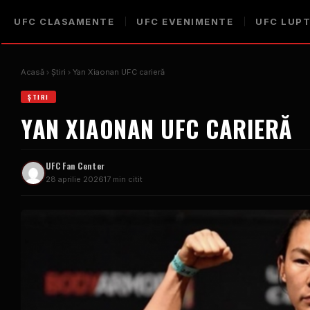
UFC
CLASAMENTE
UFC
EVENIMENTE
UFC
LUPT
Acasă
Știri
Yan Xiaonan
UFC
carieră
ȘTIRI
YAN XIAONAN
UFC
CARIERĂ
UFC
Fan Center
28 aprilie 2026
17 min citit