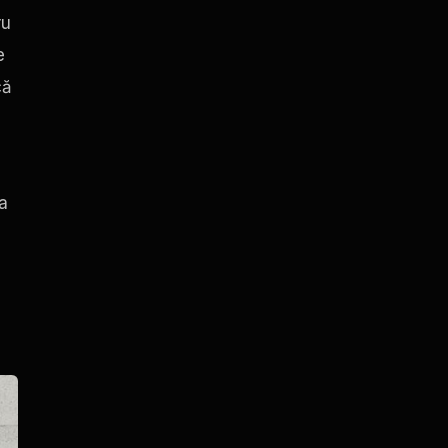
ru
e
că
a