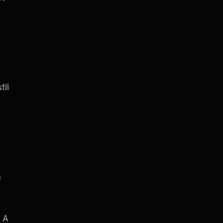
tii
n
. A