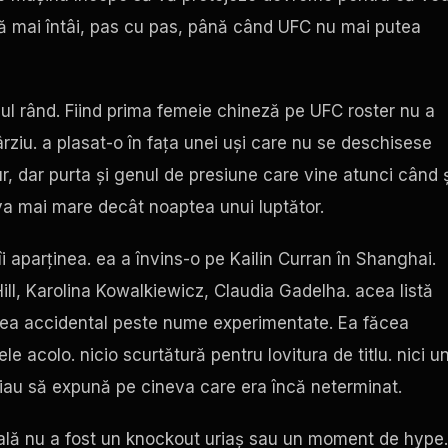
scă mai întâi, pas cu pas, până când
UFC
nu mai putea
ul rând. Fiind prima femeie chineză pe
UFC
roster nu a
ârziu. a plasat-o în fața unei uși care nu se deschisese
ur, dar purta și genul de presiune care vine atunci când ș
eva mai mare decât noaptea unui luptător.
i aparținea. ea a învins-o pe Kailin Curran în Shanghai.
ill, Karolina Kowalkiewicz, Claudia Gadelha. acea listă
cea accidental peste nume experimentate. Ea făcea
le acolo. nicio scurtătură pentru lovitura de titlu. nici u
știau să expună pe cineva care era încă neterminat.
ală nu a fost un knockout uriaș sau un moment de hype