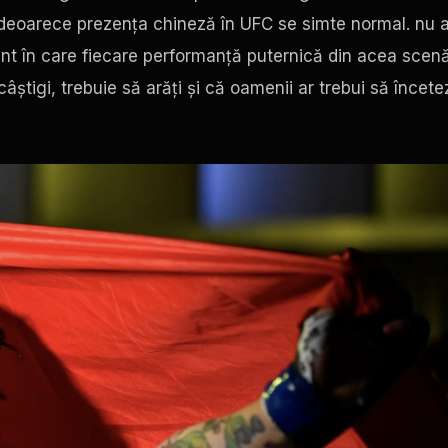
, deoarece prezența chineză în
UFC
se simte normal. nu 
ent în care fiecare performanță puternică din acea scen
știgi, trebuie să arăți și că oamenii ar trebui să încete