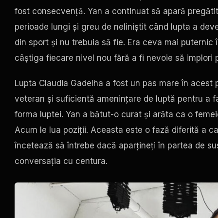
fost consecvență. Yan a continuat să apară pregătită
perioade lungi și greu de neliniștit când lupta a de
din sport și nu trebuia să fie. Era ceva mai puternic î
câștiga fiecare nivel nou fără a fi nevoie să implori p
Lupta Claudia Gadelha a fost un pas mare în acest
veteran și suficientă amenințare de luptă pentru a 
forma luptei. Yan a bătut-o curat și arăta ca o feme
Acum le lua poziții. Aceasta este o fază diferită a 
încetează să întrebe dacă aparțineți în partea de su
conversația cu centura.