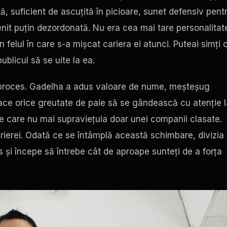
, suficient de ascuțită în picioare, sunet defensiv pent
venit puțin dezordonată. Nu era cea mai tare personalitat
n felul în care s-a mișcat cariera ei atunci. Puteai simți 
ublicul să se uite la ea.
 proces. Gadelha a adus valoare de nume, meșteșug
face orice greutate de paie să se gândească cu atenție l
ie care nu mai supraviețuia doar unei companii clasate.
carierei. Odată ce se întâmplă această schimbare, divizia
s și începe să întrebe cât de aproape sunteți de a forța