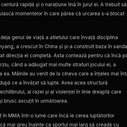
entură rapidă și o narațiune lină în jurul ei. A trebuit să
ețuiască momentelor în care părea că urcarea s-a blocat
 deja genul de viață a atletului care învață disciplina
nyang, a crescut în China și și-a construit baza în sand
at direcția ei completă. Asta contează pentru că încă po
târziu, când a adăugat mai multe straturi jocului ei, a
 ea. Mâinile au venit de la cineva care a înțeles mai înt
 după ce a învățat să lupte. Avea acea structură
hilibrului, al razei și al violenței în linie dreaptă care
i brusc ascuțit în următoarea.
at în MMA într-o lume care încă le cerea luptătorilor
scă mai greu înainte ca sportul mai larg să creadă cu