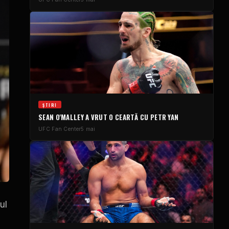
ȘTIRI
SEAN O'MALLEY A VRUT O CEARTĂ CU PETR YAN
UFC
Fan Center
5 mai
ul