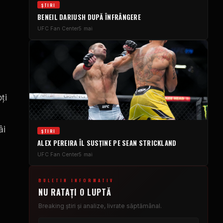
ȘTIRI
BENEIL DARIUSH DUPĂ ÎNFRÂNGERE
UFC
Fan Center
5 mai
a
ți
âi
ȘTIRI
ALEX PEREIRA ÎL SUSȚINE PE SEAN STRICKLAND
UFC
Fan Center
5 mai
BULETIN INFORMATIV
NU RATAȚI O LUPTĂ
Breaking
știri și analize, livrate săptămânal.