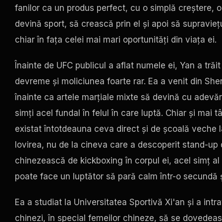
fanilor ca un produs perfect, cu o simplă creștere, o c
devină sport, să crească prin el și apoi să supravi
chiar în fața celei mai mari oportunități din viața ei.
Înainte de
UFC
publicul a aflat numele ei, Yan a trăit
devreme și moliciunea foarte rar. Ea a venit din She
înainte ca artele marțiale mixte să devină cu adevăr
simți acel fundal în felul în care luptă. Chiar și mai 
existat întotdeauna ceva direct și de școală veche la
lovirea, nu de la cineva care a descoperit stand-up
chinezească de kickboxing în corpul ei, acel simț al ec
poate face un luptător să pară calm într-o secundă ș
Ea a studiat la Universitatea Sportivă Xi'an și a intr
chinezi, în special femeilor chineze, să se dovedea