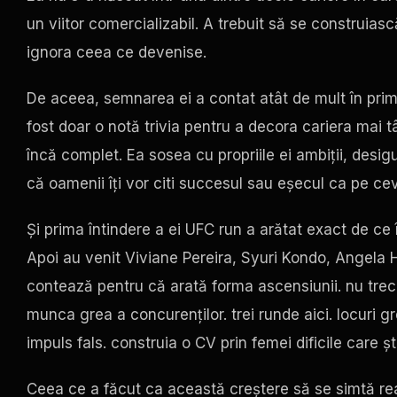
un viitor comercializabil. A trebuit să se construia
ignora ceea ce devenise.
De aceea, semnarea ei a contat atât de mult în prim
fost doar o notă trivia pentru a decora cariera mai t
încă complet. Ea sosea cu propriile ei ambiții, desig
că oamenii îți vor citi succesul sau eșecul ca pe c
Și prima întindere a ei
UFC
run a arătat exact de ce î
Apoi au venit Viviane Pereira, Syuri Kondo, Angela H
contează pentru că arată forma ascensiunii. nu tre
munca grea a concurenților. trei runde aici. locuri gre
impuls fals. construia o CV prin femei dificile care 
Ceea ce a făcut ca această creștere să se simtă re