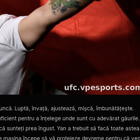
muncă. Luptă, învață, ajustează, mișcă, îmbunătățește.
uficient pentru a înțelege unde sunt cu adevărat găurile.
că sunteți prea îngust. Yan a trebuit să facă toate astea
care mașina începe să vă protejeze devreme pentru că ve