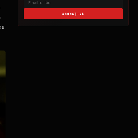
a
ABONAŢI-VĂ
ă
ze