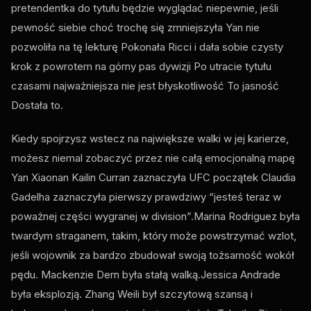
pretendentka do tytułu będzie wyglądać niepewnie, jeśli
pewność siebie choć trochę się zmniejszyła Yan nie
pozwoliła na tę lekturę Pokonała Ricci i dała sobie czysty
krok z powrotem na górny pas dywizji Po utracie tytułu
czasami najważniejsza nie jest błyskotliwość To jasność
Dostała to.
Kiedy spojrzysz wstecz na największe walki w jej karierze,
możesz niemal zobaczyć przez nie całą emocjonalną mapę
Yan Xiaonan Kailin Curran zaznaczyła
UFC
początek Claudia
Gadelha zaznaczyła pierwszy prawdziwy “jesteś teraz w
poważnej części wygranej w division”.Marina Rodriguez była
twardym straganem, takim, który może powstrzymać wzlot,
jeśli wojownik za bardzo zbudował swoją tożsamość wokół
pędu. Mackenzie Dern była stałą walką.Jessica Andrade
była eksplozją. Zhang Weili był szczytową szansą i