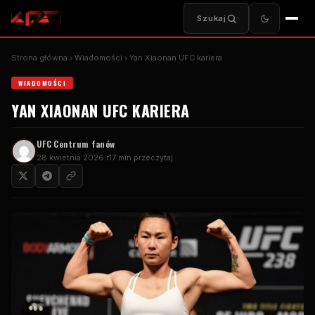
Szukaj
Strona główna
Wiadomości
Yan Xiaonan
UFC
kariera
WIADOMOŚCI
YAN XIAONAN
UFC
KARIERA
UFC
Centrum fanów
28 kwietnia 2026 r
17 min przeczytaj