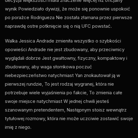
decyzja większości miała znaczenie więcej niż oficjalny
wynik Powiedziało dywizji, że może się ponownie uspokoić
po porażce Rodrigueza Nie została złamana przez pierwsze
naprawdę ostre potknięcie się o nią
UFC
powstać.
Walka Jessica Andrade zmieniła wszystko o szybkości
opowieści Andrade nie jest zbudowany, aby przeciwnicy
wyglądali dobrze Jest gwałtowny, fizyczny, kompaktowy i
zbudowany, aby waga słomkowa poczuć
niebezpieczeństwo natychmiast Yan znokautował ją w
pierwszej rundzie, To jest rodzaj wygranej, która nie
potrzebuje wiele wyjaśnienia po fakcie, To zmienia całe
swoje miejsce natychmiast W jednej chwili jesteś
szanowanym pretendentem, Następnym stoisz wewnątrz
tytułowej rozmowy, która nie może uczciwie zostawić swoje
imię z niego.