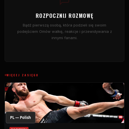
ROZPOCZNIJ ROZMOWĘ
Bądź pierwszą osobą, która podzieli się swoim
podejściem Omów walkę, reakcje i przewidywania z
innymi fanami.
WIĘCEJ ZASIĘGU
PL — Polish