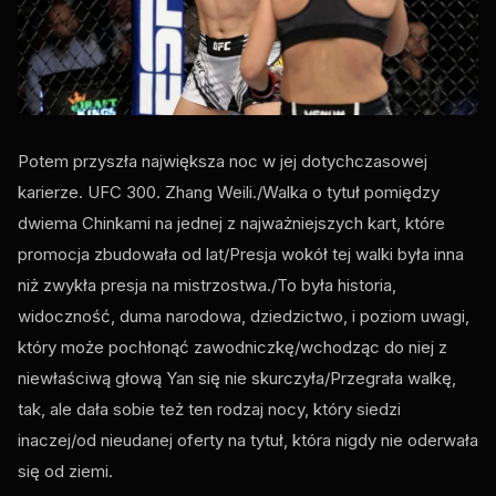
Potem przyszła największa noc w jej dotychczasowej
karierze.
UFC
300. Zhang Weili./Walka o tytuł pomiędzy
dwiema Chinkami na jednej z najważniejszych kart, które
promocja zbudowała od lat/Presja wokół tej walki była inna
niż zwykła presja na mistrzostwa./To była historia,
widoczność, duma narodowa, dziedzictwo, i poziom uwagi,
który może pochłonąć zawodniczkę/wchodząc do niej z
niewłaściwą głową Yan się nie skurczyła/Przegrała walkę,
tak, ale dała sobie też ten rodzaj nocy, który siedzi
inaczej/od nieudanej oferty na tytuł, która nigdy nie oderwała
się od ziemi.