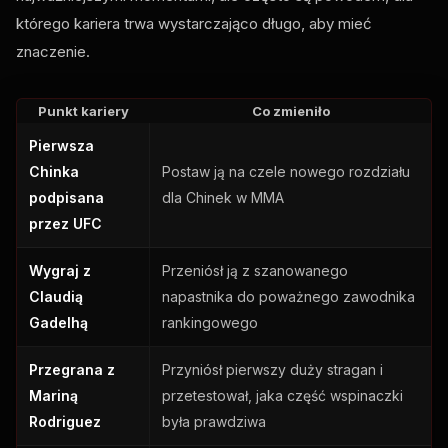
którego kariera trwa wystarczająco długo, aby mieć
znaczenie.
Punkt kariery
Co zmieniło
Pierwsza
Chinka
Postaw ją na czele nowego rozdziału
podpisana
dla Chinek w MMA
przez
UFC
Wygraj z
Przeniósł ją z szanowanego
Claudią
napastnika do poważnego zawodnika
Gadelhą
rankingowego
Przegrana z
Przyniósł pierwszy duży stragan i
Mariną
przetestował, jaka część wspinaczki
Rodriguez
była prawdziwa