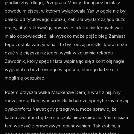
gładkie zbyt długo, Przegrana Mariny Rodriguez bolała z
powodu miejsca, w którym wylądowała Yan w ogóle nie był
daleko od tytułowego obrazu, Zebrała wystarczająco dużo
pracy, aby traktować ją poważnie, a kilka następnych walk
miało odpowiedzieć, jak wysoko może pójść bieg Zamiast
tego została zatrzymana, i to był rodzaj porażki, która może
czuć się cięższa niż jeden wynik w kolumnie rekordu
Zawodnik, który spędził lata wspinając się z kontrolą nagle
wyglądał na bezbronnego w sposób, którego ludzie nie
mogli się odszukać.
Potem przyszła walka Mackenzie Dern, a wraz z nią inny
rodzaj presji Dern wnosi do klatki bardzo specyficzny rodzaj
dyskomfortu Nawet gdy przegrywa, może sprawić, że
każda awantura będzie się czuła niebezpieczna Yan musiała
tam walczyć z prawdziwym opanowaniem Tak zrobiła, a