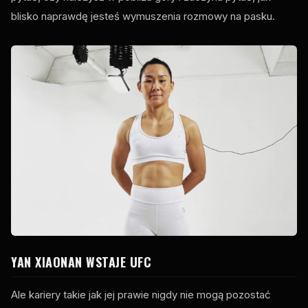
blisko naprawdę jesteś wymuszenia rozmowy na pasku.
YAN XIAONAN WSTAJE
UFC
Ale kariery takie jak jej prawie nigdy nie mogą pozostać