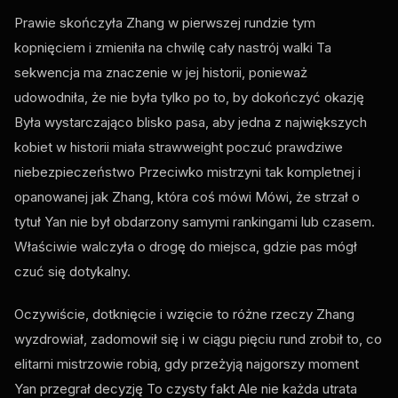
Prawie skończyła Zhang w pierwszej rundzie tym
kopnięciem i zmieniła na chwilę cały nastrój walki Ta
sekwencja ma znaczenie w jej historii, ponieważ
udowodniła, że nie była tylko po to, by dokończyć okazję
Była wystarczająco blisko pasa, aby jedna z największych
kobiet w historii miała strawweight poczuć prawdziwe
niebezpieczeństwo Przeciwko mistrzyni tak kompletnej i
opanowanej jak Zhang, która coś mówi Mówi, że strzał o
tytuł Yan nie był obdarzony samymi rankingami lub czasem.
Właściwie walczyła o drogę do miejsca, gdzie pas mógł
czuć się dotykalny.
Oczywiście, dotknięcie i wzięcie to różne rzeczy Zhang
wyzdrowiał, zadomowił się i w ciągu pięciu rund zrobił to, co
elitarni mistrzowie robią, gdy przeżyją najgorszy moment
Yan przegrał decyzję To czysty fakt Ale nie każda utrata