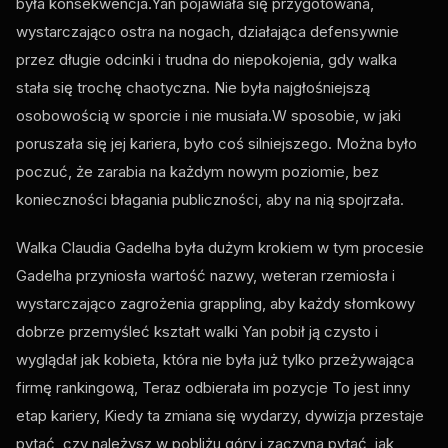
była konsekwencja.Yan pojawiała się przygotowana,
wystarczająco ostra na nogach, działająca defensywnie
przez długie odcinki i trudna do niepokojenia, gdy walka
stała się trochę chaotyczna. Nie była najgłośniejszą
osobowością w sporcie i nie musiała.W sposobie, w jaki
poruszała się jej kariera, było coś silniejszego. Można było
poczuć, że zarabia na każdym nowym poziomie, bez
konieczności błagania publiczności, aby na nią spojrzała.
Walka Claudia Gadelha była dużym krokiem w tym procesie
Gadelha przyniosła wartość nazwy, weteran rzemiosła i
wystarczająco zagrożenia grappling, aby każdy słomkowy
dobrze przemyśleć kształt walki Yan pobił ją czysto i
wyglądał jak kobieta, która nie była już tylko przeżywająca
firmę rankingową, Teraz odbierała im pozycje To jest inny
etap kariery, Kiedy ta zmiana się wydarzy, dywizja przestaje
pytać, czy należysz w pobliżu góry i zaczyna pytać, jak