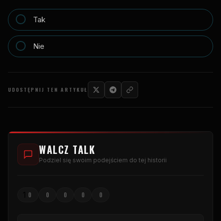
Tak
Nie
UDOSTĘPNIJ TEN ARTYKUŁ
WALCZ TALK
Podziel się swoim podejściem do tej historii
1
0
0
0
0
0