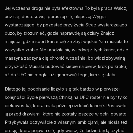
Jej wczesna droga nie była efektowna To była praca Walcz,
ucz się, dostosowuj, poruszaj się, ulepszaj Wygraj
wystarczająco, by pozostać przy życiu Strać wystarczająco
dużo, by zrozumieć, gdzie naprawdę są dziury Znajdź
miejsca, gdzie sport karze cię za zbyt wąskie Yan musiała to
wszystko zrobić Nie urodziła się w jednej z tych karier, gdzie
maszyna zaczyna cię chronić wcześnie, bo widzi zbywalną
przyszłość Musiała budować siebie najpierw, krok po kroku,
aż do
UFC
nie mogła już ignorować tego, kim się stała.
Dlatego jej podpisanie liczyło się tak bardzo w pierwszej
kolejności Bycie pierwszą Chinką na
UFC
roster nie był tylko
ciekawostką, która miała później ozdobić karierę. Postawiło
ją przed drzwiami, które nie zostały jeszcze w pełni otwarte.
Przybywała oczywiście z własnymi ambicjami, ale niosła też
presję, która pojawia się, gdy wiesz, że ludzie będą czytać