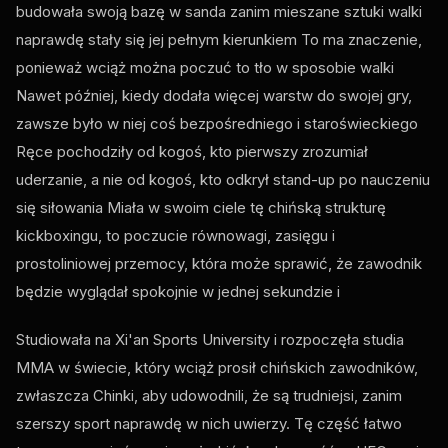
budowała swoją bazę w sanda zanim mieszane sztuki walki
naprawdę stały się jej pełnym kierunkiem To ma znaczenie,
ponieważ wciąż można poczuć to tło w sposobie walki
Nawet później, kiedy dodała więcej warstw do swojej gry,
zawsze było w niej coś bezpośredniego i staroświeckiego
Ręce pochodziły od kogoś, kto pierwszy zrozumiał
uderzanie, a nie od kogoś, kto odkrył stand-up po nauczeniu
się siłowania Miała w swoim ciele tę chińską strukturę
kickboxingu, to poczucie równowagi, zasięgu i
prostoliniowej przemocy, która może sprawić, że zawodnik
będzie wyglądał spokojnie w jednej sekundzie i
Studiowała na Xi'an Sports University i rozpoczęła studia
MMA w świecie, który wciąż prosił chińskich zawodników,
zwłaszcza Chinki, aby udowodnili, że są trudniejsi, zanim
szerszy sport naprawdę w nich uwierzy. Tę część łatwo