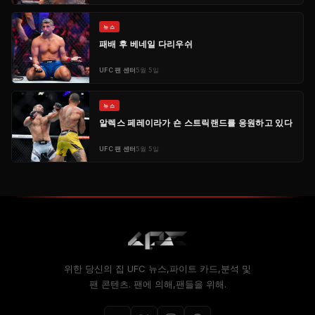
뉴스
패배 후 베네일 다리우쉬
UFC
팬 센터
5월 5일
뉴스
알렉스 페레이라가 숀 스트릭랜드를 응원하고 있다
UFC
팬 센터
5월 5일
위한 당신의 집
UFC
뉴스,파이트 카드,분석 및
팬 콘텐츠. 팬에 의해,팬들을 위해.