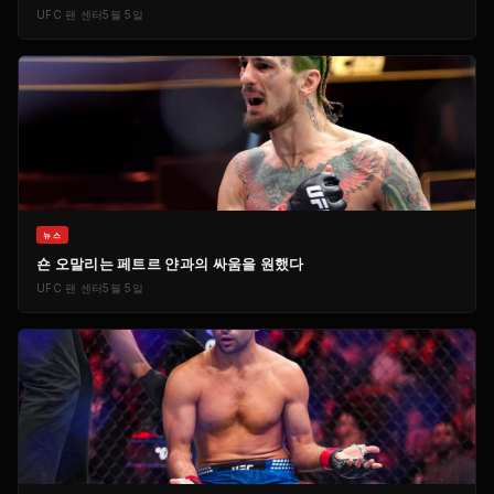
UFC
팬 센터
5월 5일
뉴스
숀 오말리는 페트르 얀과의 싸움을 원했다
UFC
팬 센터
5월 5일