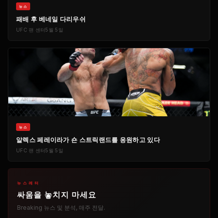
뉴스
패배 후 베네일 다리우쉬
UFC
팬 센터
5월 5일
뉴스
알렉스 페레이라가 숀 스트릭랜드를 응원하고 있다
UFC
팬 센터
5월 5일
뉴스레터
싸움을 놓치지 마세요
Breaking
뉴스 및 분석, 매주 전달.