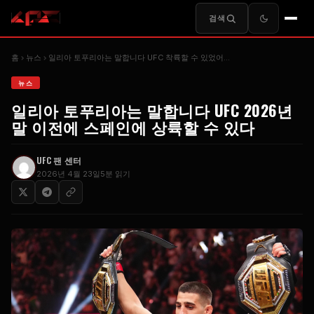
검색
홈
뉴스
일리아 토푸리아는 말합니다
UFC
착륙할 수 있었어...
뉴스
일리아 토푸리아는 말합니다
UFC
2026년
말 이전에 스페인에 상륙할 수 있다
UFC
팬 센터
2026년 4월 23일
5분 읽기